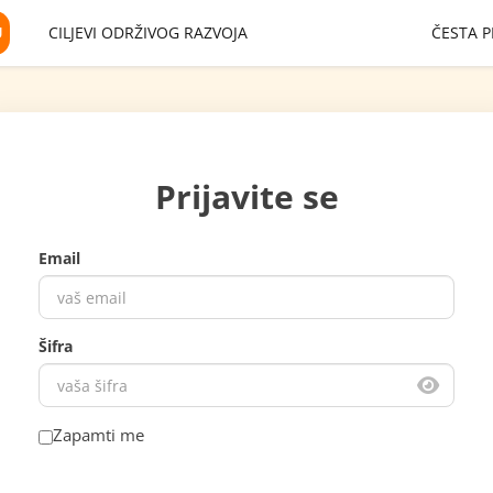
U
CILJEVI ODRŽIVOG RAZVOJA
ČESTA P
Prijavite se
Email
Šifra
Zapamti me