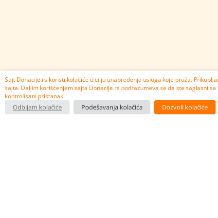
Sajt Donacije.rs koristi kolačiće u cilju unapređenja usluga koje pruža. Prikupl
sajta. Daljim korišćenjem sajta Donacije.rs podrazumeva se da ste saglasni sa 
kontrolisani pristanak.
Odbijam kolačiće
Podešavanja kolačića
Dozvoli kolačiće
PLATFORMU PODRŽAVAJU