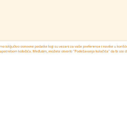
jamo isključivo osnovne podatke koji su vezani za vaše preference i navike u korišć
upotrebom kolačića. Međutim, možete otvoriti "Podešavanja kolačića" da bi ste d