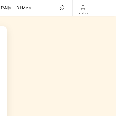
Search
ITANJA
O NAMA
for:
pristupi