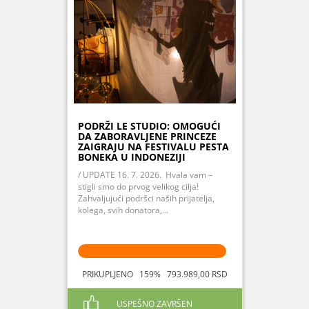
PODRŽI LE STUDIO: OMOGUĆI
DA ZABORAVLJENE PRINCEZE
ZAIGRAJU NA FESTIVALU PESTA
BONEKA U INDONEZIJI
/ UPDATE 16. 7. 2026. Hvala vam –
stigli smo do prvog velikog cilja!
Zahvaljujući podršci naših prijatelja,
kolega, svih donatora,...
PRIKUPLJENO 159% 793.989,00 RSD
USPEŠNO ZAVRŠEN