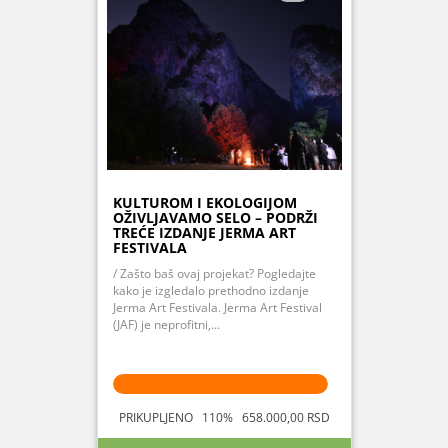
KULTUROM I EKOLOGIJOM
OŽIVLJAVAMO SELO – PODRŽI
TREĆE IZDANJE JERMA ART
FESTIVALA
/ Zašto baš ovaj projekat? Pogledajte
kako je izgledalo prethodno izdanje
Jerma Art Festivala. Jerma Art Festival
(JAF) je neprofitni,...
PRIKUPLJENO 110% 658.000,00 RSD