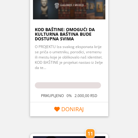
KOD BAŠTINE: OMOGUĆI DA
KULTURNA BAŠTINA BUDE
DOSTUPNA SVIMA
O PROJEKTU Iza svakog eksponata krije
se priča o umetniku, porodici, vremenu
ili mestu koje je oblikovalo naš identitet.
KOD BAŠTINE je projekat nastao iz želje
da te...
PRIKUPLJENO 0% 2.000,00 RSD
DONIRAJ
11