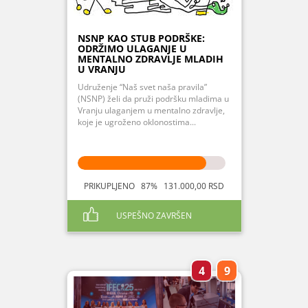
NSNP KAO STUB PODRŠKE:
ODRŽIMO ULAGANJE U
MENTALNO ZDRAVLJE MLADIH
U VRANJU
Udruženje “Naš svet naša pravila”
(NSNP) želi da pruži podršku mladima u
Vranju ulaganjem u mentalno zdravlje,
koje je ugroženo oklonostima...
PRIKUPLJENO 87% 131.000,00 RSD
USPEŠNO ZAVRŠEN
4
9