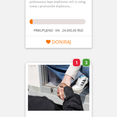
poštovaoce lepe književne reči iz celog
sveta i promoviše književno...
PRIKUPLJENO 6% 24.000,00 RSD
DONIRAJ
1
3