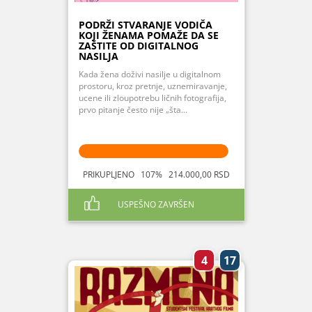
PODRŽI STVARANJE VODIČA
KOJI ŽENAMA POMAŽE DA SE
ZAŠTITE OD DIGITALNOG
NASILJA
Kada žena doživi nasilje u digitalnom
prostoru, kroz pretnje, uznemiravanje,
ucene ili zloupotrebu ličnih fotografija,
prvo pitanje često nije „šta...
PRIKUPLJENO 107% 214.000,00 RSD
USPEŠNO ZAVRŠEN
4
17