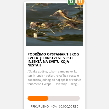
13
11
PODRŽIMO OPSTANAK TISKOG
CVETA, JEDINSTVENE VRSTE
INSEKTA NA SVETU KOJA
NESTAJE
/ Svake godine, tokom samo nekoliko
toplih junskih večeri, reka Tisa postaje
pozornica jednog od najlepših prirodnih
fenomena Evrope — cvetanja Tiskog...
PRIKUPLJENO 40% 60.000,00 RSD