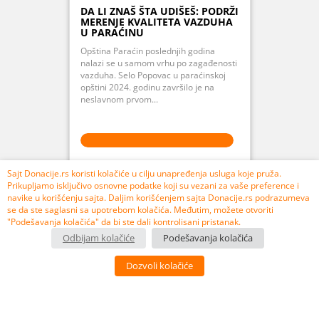
DA LI ZNAŠ ŠTA UDIŠEŠ: PODRŽI
MERENJE KVALITETA VAZDUHA
U PARAĆINU
Opština Paraćin poslednjih godina
nalazi se u samom vrhu po zagađenosti
vazduha. Selo Popovac u paraćinskoj
opštini 2024. godinu završilo je na
neslavnom prvom...
PRIKUPLJENO 107% 106.850,00 RSD
Sajt Donacije.rs koristi kolačiće u cilju unapređenja usluga koje pruža.
Prikupljamo isključivo osnovne podatke koji su vezani za vaše preference i
USPEŠNO ZAVRŠEN
navike u korišćenju sajta. Daljim korišćenjem sajta Donacije.rs podrazumeva
se da ste saglasni sa upotrebom kolačića. Međutim, možete otvoriti
"Podešavanja kolačića" da bi ste dali kontrolisani pristanak.
Odbijam kolačiće
Podešavanja kolačića
3
10
Dozvoli kolačiće