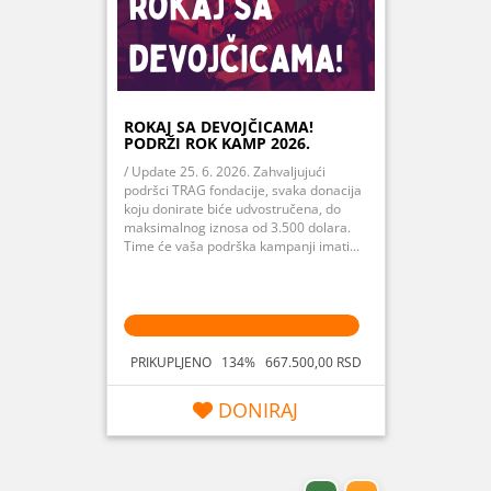
ROKAJ SA DEVOJČICAMA!
PODRŽI ROK KAMP 2026.
/ Update 25. 6. 2026. Zahvaljujući
podršci TRAG fondacije, svaka donacija
koju donirate biće udvostručena, do
maksimalnog iznosa od 3.500 dolara.
Time će vaša podrška kampanji imati...
PRIKUPLJENO 134% 667.500,00 RSD
DONIRAJ