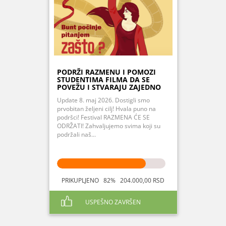
PODRŽI RAZMENU I POMOZI
STUDENTIMA FILMA DA SE
POVEŽU I STVARAJU ZAJEDNO
Update 8. maj 2026. Dostigli smo
prvobitan željeni cilj! Hvala puno na
podršci! Festival RAZMENA ĆE SE
ODRŽATI! Zahvaljujemo svima koji su
podržali naš...
PRIKUPLJENO 82% 204.000,00 RSD
USPEŠNO ZAVRŠEN