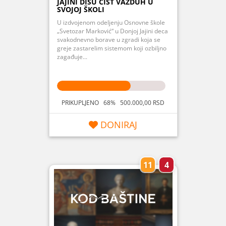
JAJINI DIŠU ČIST VAZDUH U
SVOJOJ ŠKOLI
U izdvojenom odeljenju Osnovne škole
„Svetozar Marković“ u Donjoj Jajini deca
svakodnevno borave u zgradi koja se
greje zastarelim sistemom koji ozbiljno
zagađuje...
PRIKUPLJENO 68% 500.000,00 RSD
DONIRAJ
11
4