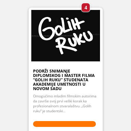
4
PODRŽI SNIMANJE
DIPLOMSKOG I MASTER FILMA
“GOLIH RUKU” STUDENATA
AKADEMIJE UMETNOSTI U
NOVOM SADU
Omogućimo mladim filmskim autorima
da završe svoj prvi veliki korak ka
profesionalnom stvaralaštvu. „Golih
ruku“ je studentski...