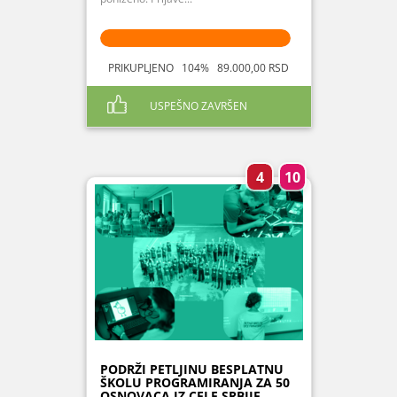
PRIKUPLJENO 104% 89.000,00 RSD
USPEŠNO ZAVRŠEN
4
10
PODRŽI PETLJINU BESPLATNU
ŠKOLU PROGRAMIRANJA ZA 50
OSNOVACA IZ CELE SRBIJE