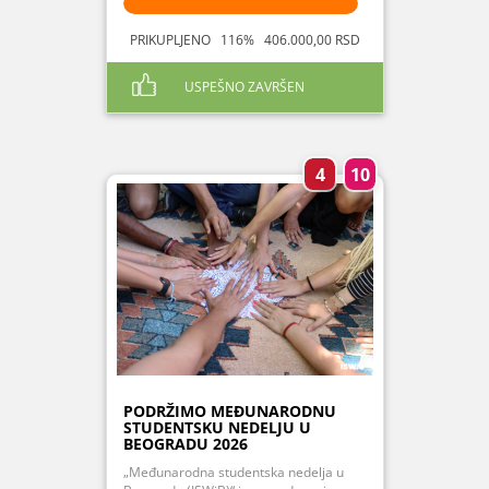
PRIKUPLJENO 116% 406.000,00 RSD
USPEŠNO ZAVRŠEN
4
10
PODRŽIMO MEĐUNARODNU
STUDENTSKU NEDELJU U
BEOGRADU 2026
„Međunarodna studentska nedelja u