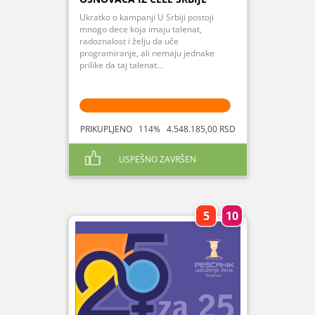
Ukratko o kampanji U Srbiji postoji
mnogo dece koja imaju talenat,
radoznalost i želju da uče
programiranje, ali nemaju jednake
prilike da taj talenat...
PRIKUPLJENO 114% 4.548.185,00 RSD
USPEŠNO ZAVRŠEN
5
10