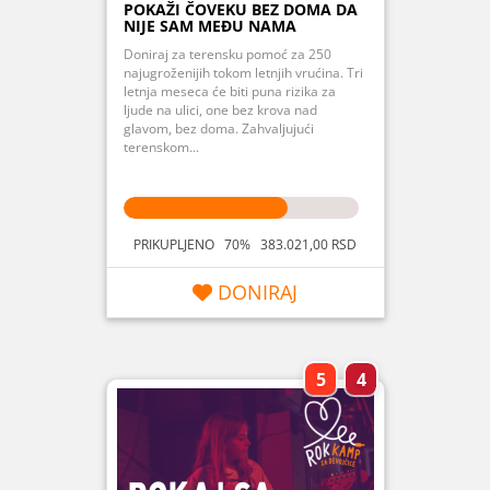
POKAŽI ČOVEKU BEZ DOMA DA
NIJE SAM MEĐU NAMA
Doniraj za terensku pomoć za 250
najugroženijih tokom letnjih vrućina. Tri
letnja meseca će biti puna rizika za
ljude na ulici, one bez krova nad
glavom, bez doma. Zahvaljujući
terenskom...
PRIKUPLJENO 70% 383.021,00 RSD
DONIRAJ
5
4