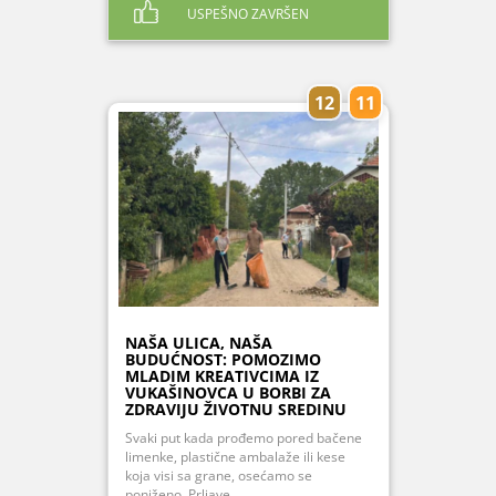
USPEŠNO ZAVRŠEN
12
11
NAŠA ULICA, NAŠA
BUDUĆNOST: POMOZIMO
MLADIM KREATIVCIMA IZ
VUKAŠINOVCA U BORBI ZA
ZDRAVIJU ŽIVOTNU SREDINU
Svaki put kada prođemo pored bačene
limenke, plastične ambalaže ili kese
koja visi sa grane, osećamo se
poniženo. Prljave...