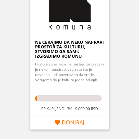
NE ČEKAJMO DA NEKO NAPRAVI
PROSTOR ZA KULTURU,
STVORIMO GA SAMI:
IZGRADIMO KOMUNU
Postoje stvari koje ne nastaju zato što ih
je neko finansirao, već zato što je
dovoljno ljudi poverovalo da vrede.
Verujemo da je kultura jedna od njih....
PRIKUPLJENO 3% 9.000,00 RSD
DONIRAJ