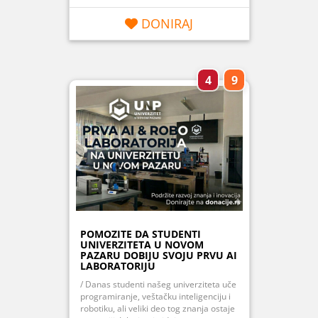
DONIRAJ
4
9
POMOZITE DA STUDENTI
UNIVERZITETA U NOVOM
PAZARU DOBIJU SVOJU PRVU AI
LABORATORIJU
/ Danas studenti našeg univerziteta uče
programiranje, veštačku inteligenciju i
robotiku, ali veliki deo tog znanja ostaje