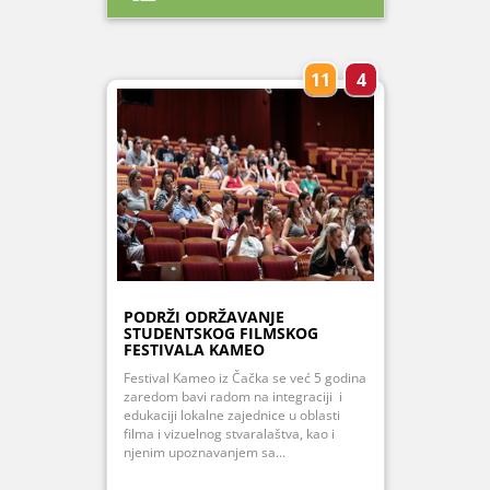
11
4
PODRŽI ODRŽAVANJE
STUDENTSKOG FILMSKOG
FESTIVALA KAMEO
Festival Kameo iz Čačka se već 5 godina
zaredom bavi radom na integraciji i
edukaciji lokalne zajednice u oblasti
filma i vizuelnog stvaralaštva, kao i
njenim upoznavanjem sa...