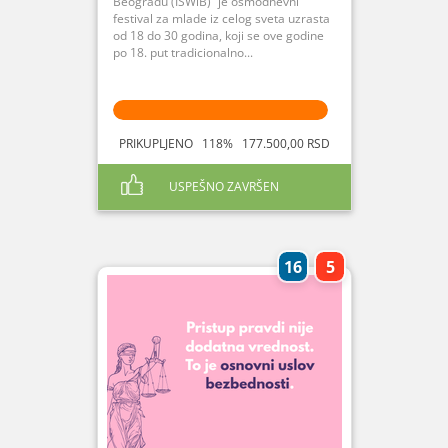
Beogradu (ISWiB)“ je osmodnevni
festival za mlade iz celog sveta uzrasta
od 18 do 30 godina, koji se ove godine
po 18. put tradicionalno...
PRIKUPLJENO 118% 177.500,00 RSD
USPEŠNO ZAVRŠEN
16
5