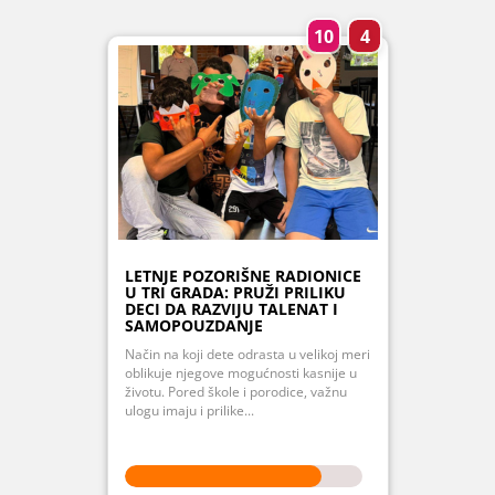
10
4
LETNJE POZORIŠNE RADIONICE
U TRI GRADA: PRUŽI PRILIKU
DECI DA RAZVIJU TALENAT I
SAMOPOUZDANJE
Način na koji dete odrasta u velikoj meri
oblikuje njegove mogućnosti kasnije u
životu. Pored škole i porodice, važnu
ulogu imaju i prilike...