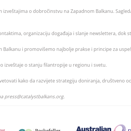
 izveštajima o dobročinstvu na Zapadnom Balkanu. Sagledajte
taktima, organizaciju događaja i slanje newslettera, dok ste
Balkanu i promovišemo najbolje prakse i principe za uspeš
izveštaje o stanju filantropije u regionu i svetu.
tovati kako da razvijete strategiju doniranja, društveno o
na press@catalystbalkans.org.