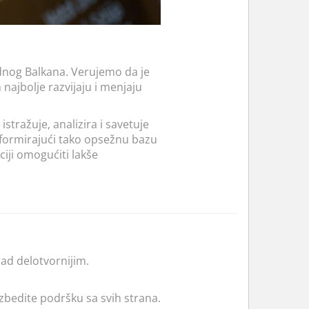
dnog Balkana. Verujemo da je
najbolje razvijaju i menjaju
stražuje, analizira i savetuje
j, formirajući tako opsežnu bazu
iji omogućiti lakše
rad delotvornijim.
zbedite podršku sa svih strana.