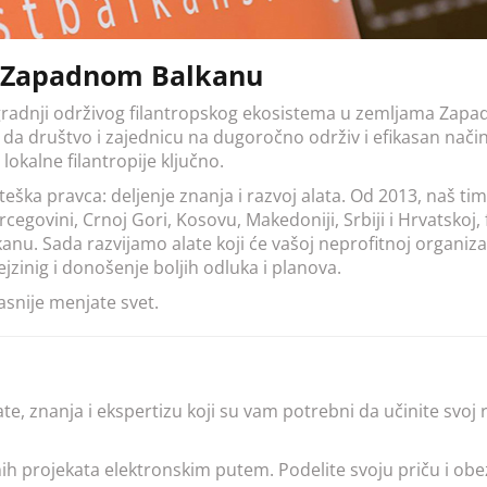
na Zapadnom Balkanu
gradnji održivog filantropskog ekosistema u zemljama Zapa
da društvo i zajednicu na dugoročno održiv i efikasan način 
 lokalne filantropije ključno.
ka pravca: deljenje znanja i razvoj alata. Od 2013, naš tim i
ercegovini, Crnoj Gori, Kosovu, Makedoniji, Srbiji i Hrvatsko
nu. Sada razvijamo alate koji će vašoj neprofitnoj organizac
jzinig i donošenje boljih odluka i planova.
snije menjate svet.
te, znanja i ekspertizu koji su vam potrebni da učinite svoj 
ih projekata elektronskim putem. Podelite svoju priču i obe