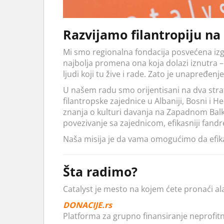
Razvijamo filantropiju 
Mi smo regionalna fondacija posvećena iz
najbolja promena ona koja dolazi iznutra – 
ljudi koji tu žive i rade. Zato je unapređenje
U našem radu smo orijentisani na dva strateš
filantropske zajednice u Albaniji, Bosni i H
znanja o kulturi davanja na Zapadnom Balka
povezivanje sa zajednicom, efikasniji fandre
Naša misija je da vama omogućimo da efika
Šta radimo?
Catalyst je mesto na kojem ćete pronaći ala
DONACIJE.rs
Platforma za grupno finansiranje neprofitn