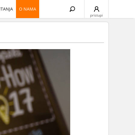
Search
ITANJA
O NAMA
for:
pristupi