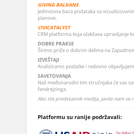
GIVING BALKANS
Jedinstvna baza podataka sa vizualizovanim
planove.
CIVICATALYST
CRM platforma koja olakšava upravljanje kon
DOBRE PRAKSE
Širimo priče o dobrim delima na Zapadnom 
IZVEŠTAJI
Analiziramo podatke i redovno objavljujemo 
SAVETOVANJA
Naš međunarodni tim stručnjaka će vas save
fandrejzinga.
Ako ste predstavnik medija, javite nam se 
Platformu su ranije podržavali: