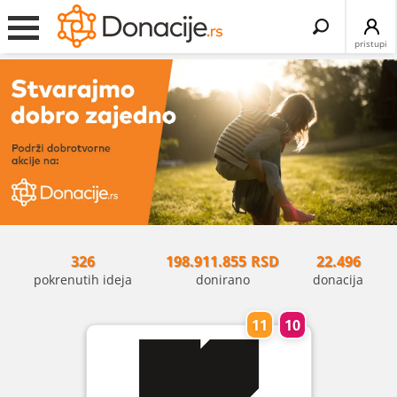
Search
for:
pristupi
326
198.911.855
RSD
22.496
pokrenutih ideja
donirano
donacija
11
10