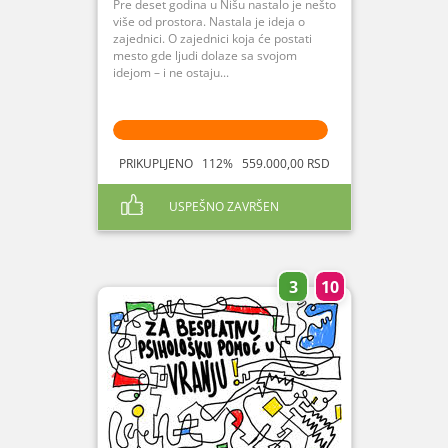
Pre deset godina u Nišu nastalo je nešto
više od prostora. Nastala je ideja o
zajednici. O zajednici koja će postati
mesto gde ljudi dolaze sa svojom
idejom – i ne ostaju...
PRIKUPLJENO 112% 559.000,00 RSD
USPEŠNO ZAVRŠEN
3
10