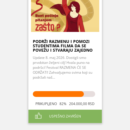
PODRŽI RAZMENU I POMOZI
STUDENTIMA FILMA DA SE
POVEŽU I STVARAJU ZAJEDNO
Update 8. maj 2026. Dostigli smo
prvobitan željeni cilj! Hvala puno na
podršci! Festival RAZMENA ĆE SE
ODRŽATI! Zahvaljujemo svima koji su
podržali naš...
PRIKUPLJENO 82% 204.000,00 RSD
USPEŠNO ZAVRŠEN