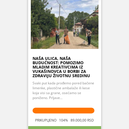
NAŠA ULICA, NAŠA
BUDUĆNOST: POMOZIMO
MLADIM KREATIVCIMA IZ
VUKAŠINOVCA U BORBI ZA
ZDRAVIJU ŽIVOTNU SREDINU
Svaki put kada prođemo pored bačene
limenke, plastične ambalaže ili kese
koja visi sa grane, osećamo se
poniženo. Prljave...
PRIKUPLJENO 104% 89.000,00 RSD