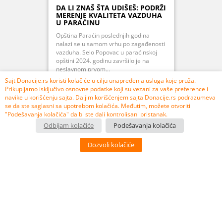
DA LI ZNAŠ ŠTA UDIŠEŠ: PODRŽI
MERENJE KVALITETA VAZDUHA
U PARAĆINU
Opština Paraćin poslednjih godina
nalazi se u samom vrhu po zagađenosti
vazduha. Selo Popovac u paraćinskoj
opštini 2024. godinu završilo je na
neslavnom prvom...
Sajt Donacije.rs koristi kolačiće u cilju unapređenja usluga koje pruža.
Prikupljamo isključivo osnovne podatke koji su vezani za vaše preference i
navike u korišćenju sajta. Daljim korišćenjem sajta Donacije.rs podrazumeva
se da ste saglasni sa upotrebom kolačića. Međutim, možete otvoriti
PRIKUPLJENO 107% 106.850,00 RSD
"Podešavanja kolačića" da bi ste dali kontrolisani pristanak.
Odbijam kolačiće
Podešavanja kolačića
USPEŠNO ZAVRŠEN
Dozvoli kolačiće
3
10