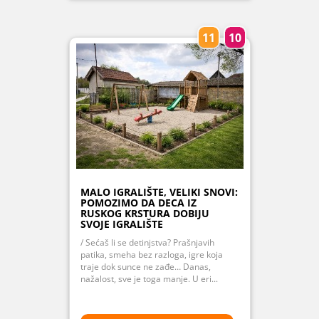
11
10
MALO IGRALIŠTE, VELIKI SNOVI:
POMOZIMO DA DECA IZ
RUSKOG KRSTURA DOBIJU
SVOJE IGRALIŠTE
/ Sećaš li se detinjstva? Prašnjavih
patika, smeha bez razloga, igre koja
traje dok sunce ne zađe… Danas,
nažalost, sve je toga manje. U eri...