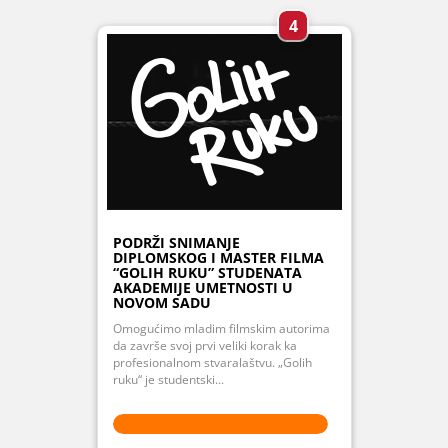
4
PODRŽI SNIMANJE
DIPLOMSKOG I MASTER FILMA
“GOLIH RUKU” STUDENATA
AKADEMIJE UMETNOSTI U
NOVOM SADU
Omogućimo mladim filmskim autorima
da završe svoj prvi veliki korak ka
profesionalnom stvaralaštvu. „Golih
ruku“ je studentski...