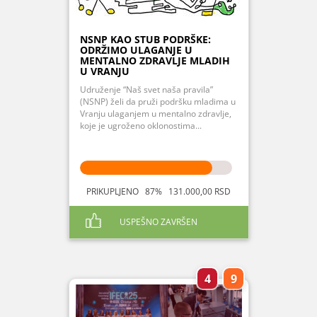
NSNP KAO STUB PODRŠKE:
ODRŽIMO ULAGANJE U
MENTALNO ZDRAVLJE MLADIH
U VRANJU
Udruženje “Naš svet naša pravila”
(NSNP) želi da pruži podršku mladima u
Vranju ulaganjem u mentalno zdravlje,
koje je ugroženo oklonostima...
PRIKUPLJENO 87% 131.000,00 RSD
USPEŠNO ZAVRŠEN
4
9