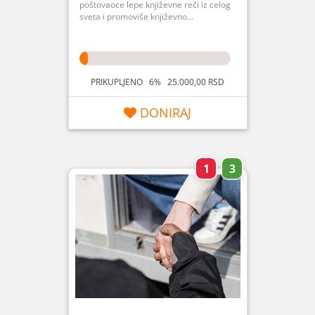
poštovaoce lepe književne reči iz celog
sveta i promoviše književno...
PRIKUPLJENO 6% 25.000,00 RSD
DONIRAJ
1
3