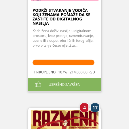
PODRŽI STVARANJE VODIČA
KOJI ŽENAMA POMAŽE DA SE
ZAŠTITE OD DIGITALNOG
NASILJA
Kada žena doživi nasilje u digitalnom
prostoru, kroz pretnje, uznemiravanje,
ucene ili zloupotrebu ličnih fotografija,
prvo pitanje često nije „šta...
PRIKUPLJENO 107% 214.000,00 RSD
USPEŠNO ZAVRŠEN
4
17