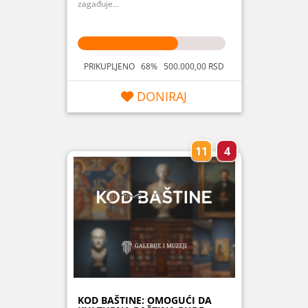
zagađuje...
PRIKUPLJENO 68% 500.000,00 RSD
DONIRAJ
11
4
KOD BAŠTINE: OMOGUĆI DA