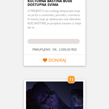
KULTURNA BAŠTINA BUDE
DOSTUPNA SVIMA
O PROJEKTU Iza svakog eksponata krije
se priča o umetniku, porodici, vremenu
ili mestu koje je oblikovalo naš identitet.
KOD BAŠTINE je projekat nastao iz želje
da te...
PRIKUPLJENO 0% 2.000,00 RSD
DONIRAJ
11