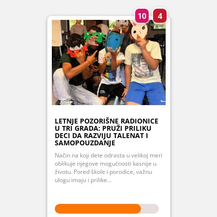
10
4
LETNJE POZORIŠNE RADIONICE
U TRI GRADA: PRUŽI PRILIKU
DECI DA RAZVIJU TALENAT I
SAMOPOUZDANJE
Način na koji dete odrasta u velikoj meri
oblikuje njegove mogućnosti kasnije u
životu. Pored škole i porodice, važnu
ulogu imaju i prilike...