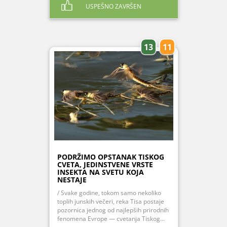
USPEŠNO ZAVRŠEN
13
11
PODRŽIMO OPSTANAK TISKOG
CVETA, JEDINSTVENE VRSTE
INSEKTA NA SVETU KOJA
NESTAJE
/ Svake godine, tokom samo nekoliko
toplih junskih večeri, reka Tisa postaje
pozornica jednog od najlepših prirodnih
fenomena Evrope — cvetanja Tiskog...