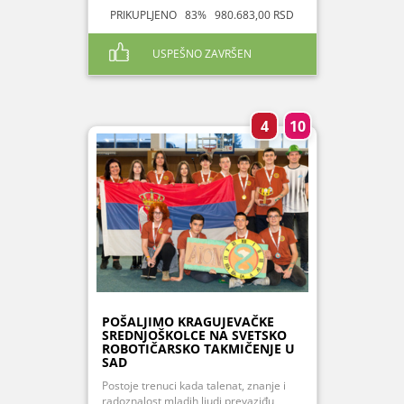
PRIKUPLJENO 83% 980.683,00 RSD
USPEŠNO ZAVRŠEN
4
10
POŠALJIMO KRAGUJEVAČKE
SREDNJOŠKOLCE NA SVETSKO
ROBOTIČARSKO TAKMIČENJE U
SAD
Postoje trenuci kada talenat, znanje i
radoznalost mladih ljudi prevaziđu