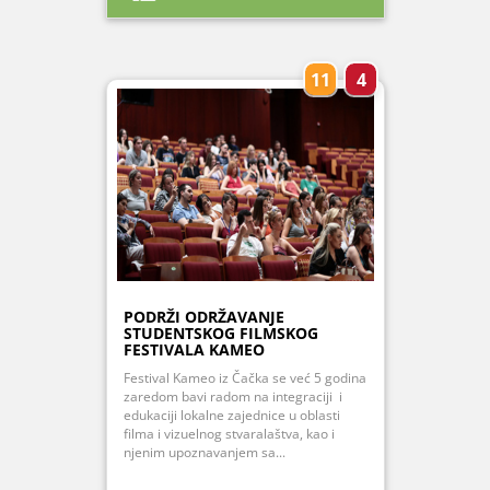
11
4
PODRŽI ODRŽAVANJE
STUDENTSKOG FILMSKOG
FESTIVALA KAMEO
Festival Kameo iz Čačka se već 5 godina
zaredom bavi radom na integraciji i
edukaciji lokalne zajednice u oblasti
filma i vizuelnog stvaralaštva, kao i
njenim upoznavanjem sa...