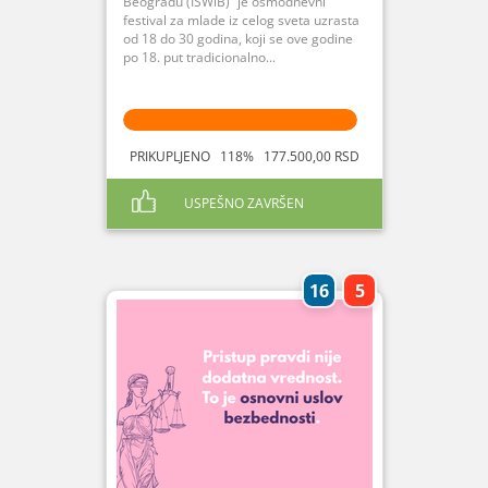
Beogradu (ISWiB)“ je osmodnevni
festival za mlade iz celog sveta uzrasta
od 18 do 30 godina, koji se ove godine
po 18. put tradicionalno...
PRIKUPLJENO 118% 177.500,00 RSD
USPEŠNO ZAVRŠEN
16
5