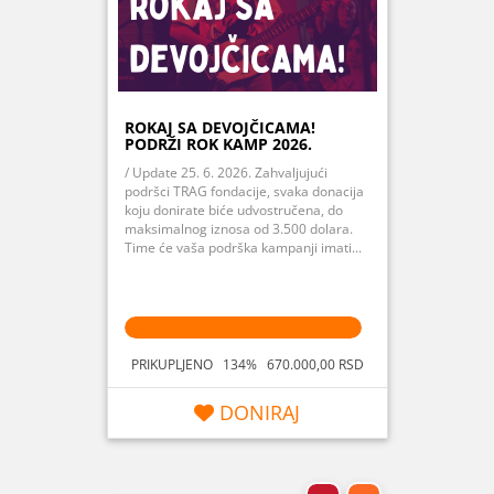
ROKAJ SA DEVOJČICAMA!
PODRŽI ROK KAMP 2026.
/ Update 25. 6. 2026. Zahvaljujući
podršci TRAG fondacije, svaka donacija
koju donirate biće udvostručena, do
maksimalnog iznosa od 3.500 dolara.
Time će vaša podrška kampanji imati...
PRIKUPLJENO 134% 670.000,00 RSD
DONIRAJ