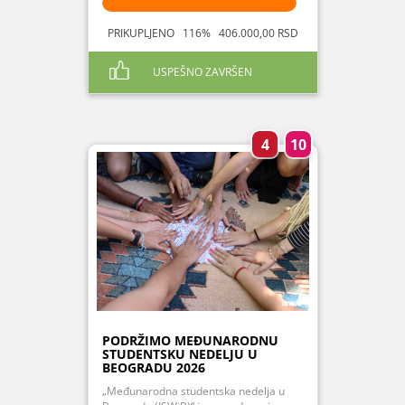
PRIKUPLJENO 116% 406.000,00 RSD
USPEŠNO ZAVRŠEN
4
10
PODRŽIMO MEĐUNARODNU
STUDENTSKU NEDELJU U
BEOGRADU 2026
„Međunarodna studentska nedelja u