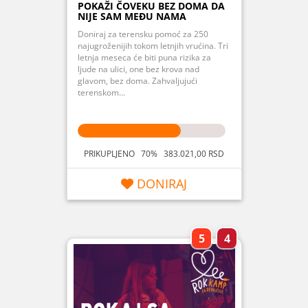
POKAŽI ČOVEKU BEZ DOMA DA
NIJE SAM MEĐU NAMA
Doniraj za terensku pomoć za 250
najugroženijih tokom letnjih vrućina. Tri
letnja meseca će biti puna rizika za
ljude na ulici, one bez krova nad
glavom, bez doma. Zahvaljujući
terenskom...
PRIKUPLJENO 70% 383.021,00 RSD
DONIRAJ
5
4