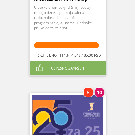
Ukratko o kampanji U Srbiji postoji
mnogo dece koja imaju talenat,
radoznalost i želju da uče
programiranje, ali nemaju jednake
prilike da taj talenat...
PRIKUPLJENO 114% 4.548.185,00 RSD
USPEŠNO ZAVRŠEN
5
10