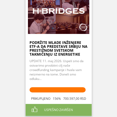
PODRŽITE MLADE INŽENJERE
ETF-A DA PREDSTAVE SRBIJU NA
PRESTIŽNOM SVETSKOM
TAKMIČENJU IZ ENERGETIKE
UPDATE 11. maj 2026. Uspeli smo da
ostvarimo prvobitni cilj naše
crowdfunding kampanje i hvala vam
neizmerno na tome. Doneli smo
odluku...
PRIKUPLJENO 156% 700.597,00 RSD
USPEŠNO ZAVRŠEN