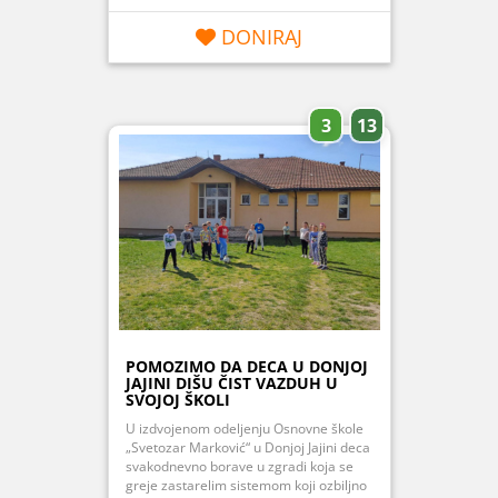
DONIRAJ
3
13
POMOZIMO DA DECA U DONJOJ
JAJINI DIŠU ČIST VAZDUH U
SVOJOJ ŠKOLI
U izdvojenom odeljenju Osnovne škole
„Svetozar Marković“ u Donjoj Jajini deca
svakodnevno borave u zgradi koja se
greje zastarelim sistemom koji ozbiljno