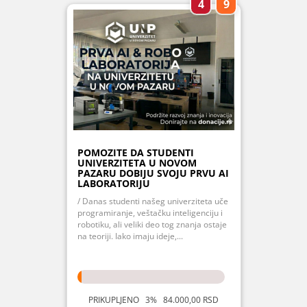
4
9
POMOZITE DA STUDENTI
UNIVERZITETA U NOVOM
PAZARU DOBIJU SVOJU PRVU AI
LABORATORIJU
/ Danas studenti našeg univerziteta uče
programiranje, veštačku inteligenciju i
robotiku, ali veliki deo tog znanja ostaje
na teoriji. Iako imaju ideje,...
PRIKUPLJENO 3% 84.000,00 RSD