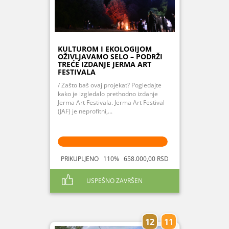
KULTUROM I EKOLOGIJOM
OŽIVLJAVAMO SELO – PODRŽI
TREĆE IZDANJE JERMA ART
FESTIVALA
/ Zašto baš ovaj projekat? Pogledajte
kako je izgledalo prethodno izdanje
Jerma Art Festivala. Jerma Art Festival
(JAF) je neprofitni,...
PRIKUPLJENO 110% 658.000,00 RSD
USPEŠNO ZAVRŠEN
12
11