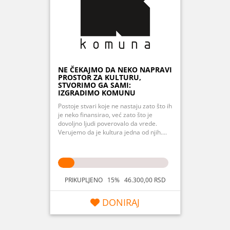
NE ČEKAJMO DA NEKO NAPRAVI
PROSTOR ZA KULTURU,
STVORIMO GA SAMI:
IZGRADIMO KOMUNU
Postoje stvari koje ne nastaju zato što ih
je neko finansirao, već zato što je
dovoljno ljudi poverovalo da vrede.
Verujemo da je kultura jedna od njih....
PRIKUPLJENO 15% 46.300,00 RSD
DONIRAJ