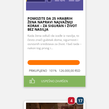
POMOZITE DA 25 HRABRIH
ŽENA NAPRAVI NAJVAŽNIJI
KORAK – ZA SIGURAN I ŽIVOT
BEZ NASILJA
Kada žena odluči da izađe iz nasilja, to
često znači gubitak doma, sigurnosti i
osnovnih sredstava za život. I baš tada –
nakon tog prvog i...
PRIKUPLJENO 101% 126.000,00 RSD
USPEŠNO ZAVRŠEN
4
17