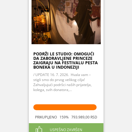
PODRŽI LE STUDIO: OMOGUĆI
DA ZABORAVLJENE PRINCEZE
ZAIGRAJU NA FESTIVALU PESTA
BONEKA U INDONEZIJI
/ UPDATE 16. 7. 2026. Hvala vam –
stigli smo do prvog velikog cilja!
Zahvaljujući podršci naših prijatelja,
kolega, svih donatora,...
PRIKUPLJENO 159% 793.989,00 RSD
USPEŠNO ZAVRŠEN