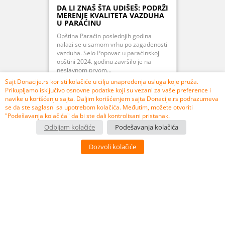
DA LI ZNAŠ ŠTA UDIŠEŠ: PODRŽI
MERENJE KVALITETA VAZDUHA
U PARAĆINU
Opština Paraćin poslednjih godina
nalazi se u samom vrhu po zagađenosti
vazduha. Selo Popovac u paraćinskoj
opštini 2024. godinu završilo je na
neslavnom prvom...
Sajt Donacije.rs koristi kolačiće u cilju unapređenja usluga koje pruža.
Prikupljamo isključivo osnovne podatke koji su vezani za vaše preference i
navike u korišćenju sajta. Daljim korišćenjem sajta Donacije.rs podrazumeva
se da ste saglasni sa upotrebom kolačića. Međutim, možete otvoriti
PRIKUPLJENO 107% 106.850,00 RSD
"Podešavanja kolačića" da bi ste dali kontrolisani pristanak.
Odbijam kolačiće
Podešavanja kolačića
USPEŠNO ZAVRŠEN
Dozvoli kolačiće
3
10