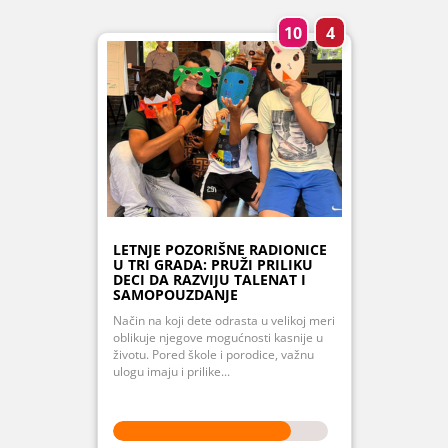
10
4
LETNJE POZORIŠNE RADIONICE
U TRI GRADA: PRUŽI PRILIKU
DECI DA RAZVIJU TALENAT I
SAMOPOUZDANJE
Način na koji dete odrasta u velikoj meri
oblikuje njegove mogućnosti kasnije u
životu. Pored škole i porodice, važnu
ulogu imaju i prilike...