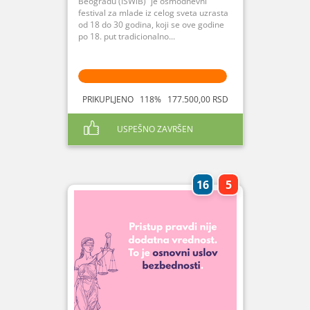
Beogradu (ISWiB)“ je osmodnevni
festival za mlade iz celog sveta uzrasta
od 18 do 30 godina, koji se ove godine
po 18. put tradicionalno...
PRIKUPLJENO 118% 177.500,00 RSD
USPEŠNO ZAVRŠEN
16
5