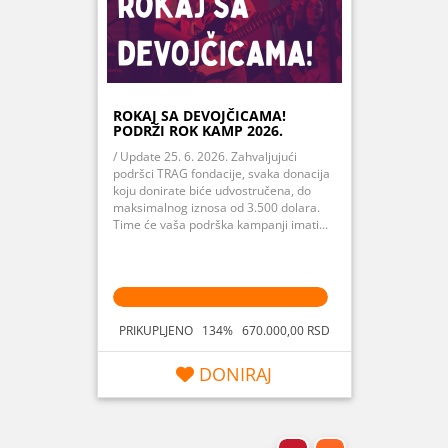
ROKAJ SA DEVOJČICAMA!
PODRŽI ROK KAMP 2026.
/ Update 25. 6. 2026. Zahvaljujući
podršci TRAG fondacije, svaka donacija
koju donirate biće udvostručena, do
maksimalnog iznosa od 3.500 dolara.
Time će vaša podrška kampanji imati...
PRIKUPLJENO 134% 670.000,00 RSD
DONIRAJ