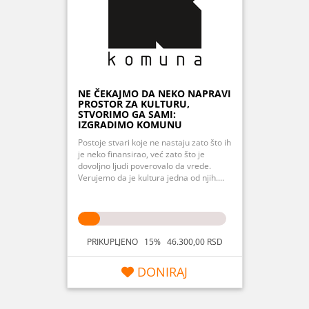
NE ČEKAJMO DA NEKO NAPRAVI
PROSTOR ZA KULTURU,
STVORIMO GA SAMI:
IZGRADIMO KOMUNU
Postoje stvari koje ne nastaju zato što ih
je neko finansirao, već zato što je
dovoljno ljudi poverovalo da vrede.
Verujemo da je kultura jedna od njih....
PRIKUPLJENO 15% 46.300,00 RSD
DONIRAJ