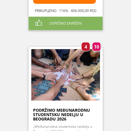
PRIKUPLJENO 116% 406.000,00 RSD
USPEŠNO ZAVRŠEN
4
10
PODRŽIMO MEĐUNARODNU
STUDENTSKU NEDELJU U
BEOGRADU 2026
„Međunarodna studentska nedelja u