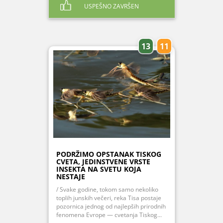
USPEŠNO ZAVRŠEN
13
11
PODRŽIMO OPSTANAK TISKOG
CVETA, JEDINSTVENE VRSTE
INSEKTA NA SVETU KOJA
NESTAJE
/ Svake godine, tokom samo nekoliko
toplih junskih večeri, reka Tisa postaje
pozornica jednog od najlepših prirodnih
fenomena Evrope — cvetanja Tiskog...