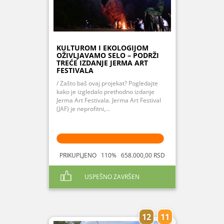
KULTUROM I EKOLOGIJOM
OŽIVLJAVAMO SELO – PODRŽI
TREĆE IZDANJE JERMA ART
FESTIVALA
/ Zašto baš ovaj projekat? Pogledajte
kako je izgledalo prethodno izdanje
Jerma Art Festivala. Jerma Art Festival
(JAF) je neprofitni,...
PRIKUPLJENO 110% 658.000,00 RSD
USPEŠNO ZAVRŠEN
12
11