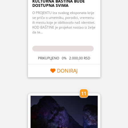
KULTURNA BAŠTINA BUDE
DOSTUPNA SVIMA
O PROJEKTU Iza svakog eksponata krije
se priča o umetniku, porodici, vremenu
ili mestu koje je oblikovalo naš identitet.
KOD BAŠTINE je projekat nastao iz želje
da te...
PRIKUPLJENO 0% 2.000,00 RSD
DONIRAJ
11