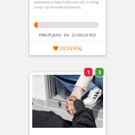
poštovaoce lepe književne reči iz celog
sveta i promoviše književno...
PRIKUPLJENO 6% 25.000,00 RSD
DONIRAJ
1
3