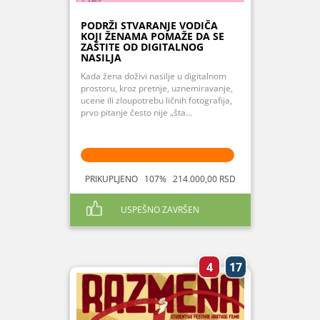
PODRŽI STVARANJE VODIČA
KOJI ŽENAMA POMAŽE DA SE
ZAŠTITE OD DIGITALNOG
NASILJA
Kada žena doživi nasilje u digitalnom
prostoru, kroz pretnje, uznemiravanje,
ucene ili zloupotrebu ličnih fotografija,
prvo pitanje često nije „šta...
PRIKUPLJENO 107% 214.000,00 RSD
USPEŠNO ZAVRŠEN
4
17