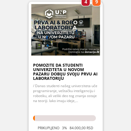
4
9
POMOZITE DA STUDENTI
UNIVERZITETA U NOVOM
PAZARU DOBIJU SVOJU PRVU AI
LABORATORIJU
/ Danas studenti našeg univerziteta uče
programiranje, veštačku inteligenciju i
robotiku, ali veliki deo tog znanja ostaje
na teoriji. Iako imaju ideje,...
PRIKUPLJENO 3% 84.000,00 RSD