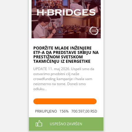
PODRŽITE MLADE INŽENJERE
ETF-A DA PREDSTAVE SRBIJU NA
PRESTIŽNOM SVETSKOM
TAKMIČENJU IZ ENERGETIKE
UPDATE 11. maj 2026. Uspeli smo da
ostvarimo prvobitni cilj naše
crowdfunding kampanje i hvala vam
neizmerno na tome. Doneli smo
odluku...
PRIKUPLJENO 156% 700.597,00 RSD
USPEŠNO ZAVRŠEN