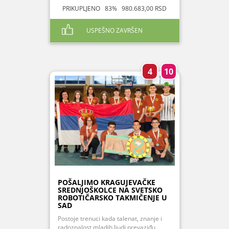
PRIKUPLJENO 83% 980.683,00 RSD
USPEŠNO ZAVRŠEN
4
10
POŠALJIMO KRAGUJEVAČKE
SREDNJOŠKOLCE NA SVETSKO
ROBOTIČARSKO TAKMIČENJE U
SAD
Postoje trenuci kada talenat, znanje i
radoznalost mladih ljudi prevaziđu