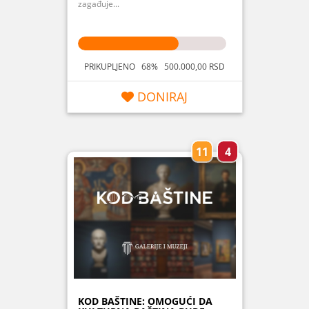
zagađuje...
PRIKUPLJENO 68% 500.000,00 RSD
DONIRAJ
11
4
KOD BAŠTINE: OMOGUĆI DA