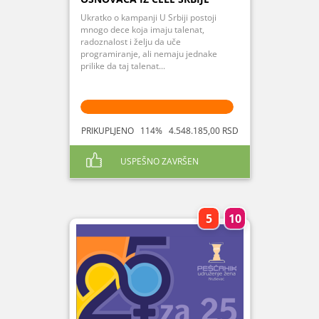
Ukratko o kampanji U Srbiji postoji
mnogo dece koja imaju talenat,
radoznalost i želju da uče
programiranje, ali nemaju jednake
prilike da taj talenat...
PRIKUPLJENO 114% 4.548.185,00 RSD
USPEŠNO ZAVRŠEN
5
10