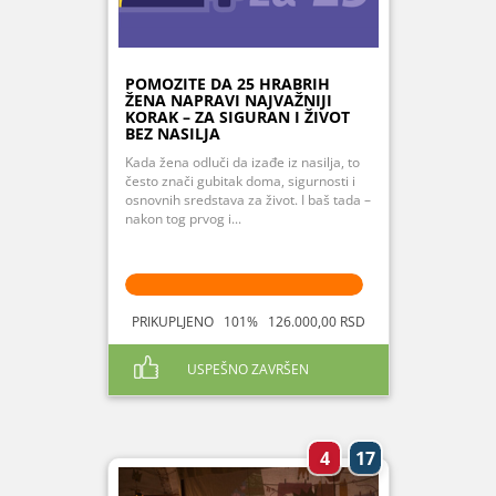
POMOZITE DA 25 HRABRIH
ŽENA NAPRAVI NAJVAŽNIJI
KORAK – ZA SIGURAN I ŽIVOT
BEZ NASILJA
Kada žena odluči da izađe iz nasilja, to
često znači gubitak doma, sigurnosti i
osnovnih sredstava za život. I baš tada –
nakon tog prvog i...
PRIKUPLJENO 101% 126.000,00 RSD
USPEŠNO ZAVRŠEN
4
17