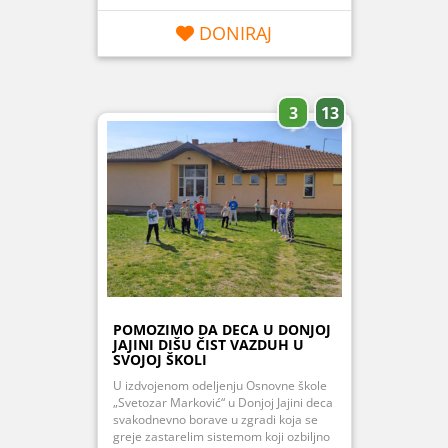
DONIRAJ
3
13
POMOZIMO DA DECA U DONJOJ
JAJINI DIŠU ČIST VAZDUH U
SVOJOJ ŠKOLI
U izdvojenom odeljenju Osnovne škole
„Svetozar Marković“ u Donjoj Jajini deca
svakodnevno borave u zgradi koja se
greje zastarelim sistemom koji ozbiljno