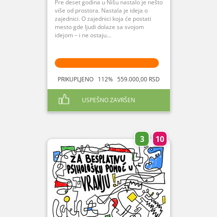
Pre deset godina u Nišu nastalo je nešto
više od prostora. Nastala je ideja o
zajednici. O zajednici koja će postati
mesto gde ljudi dolaze sa svojom
idejom – i ne ostaju...
PRIKUPLJENO 112% 559.000,00 RSD
USPEŠNO ZAVRŠEN
3
10