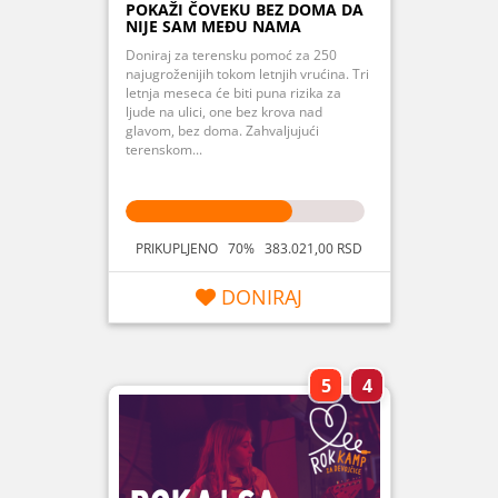
POKAŽI ČOVEKU BEZ DOMA DA
NIJE SAM MEĐU NAMA
Doniraj za terensku pomoć za 250
najugroženijih tokom letnjih vrućina. Tri
letnja meseca će biti puna rizika za
ljude na ulici, one bez krova nad
glavom, bez doma. Zahvaljujući
terenskom...
PRIKUPLJENO 70% 383.021,00 RSD
DONIRAJ
5
4