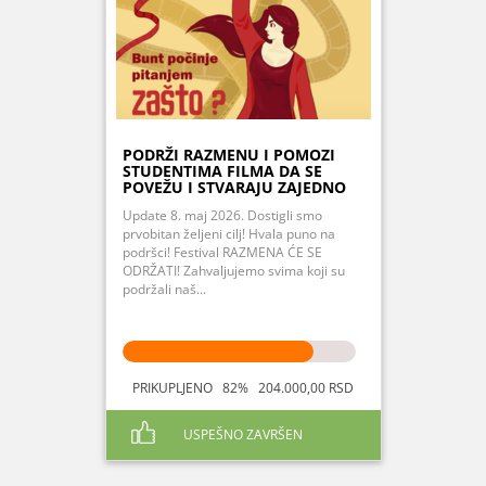
PODRŽI RAZMENU I POMOZI
STUDENTIMA FILMA DA SE
POVEŽU I STVARAJU ZAJEDNO
Update 8. maj 2026. Dostigli smo
prvobitan željeni cilj! Hvala puno na
podršci! Festival RAZMENA ĆE SE
ODRŽATI! Zahvaljujemo svima koji su
podržali naš...
PRIKUPLJENO 82% 204.000,00 RSD
USPEŠNO ZAVRŠEN