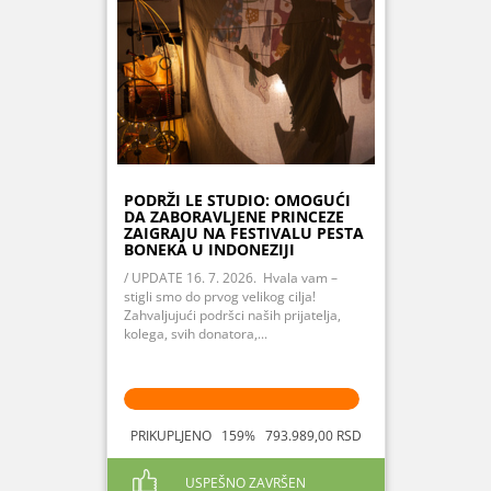
PODRŽI LE STUDIO: OMOGUĆI
DA ZABORAVLJENE PRINCEZE
ZAIGRAJU NA FESTIVALU PESTA
BONEKA U INDONEZIJI
/ UPDATE 16. 7. 2026. Hvala vam –
stigli smo do prvog velikog cilja!
Zahvaljujući podršci naših prijatelja,
kolega, svih donatora,...
PRIKUPLJENO 159% 793.989,00 RSD
USPEŠNO ZAVRŠEN