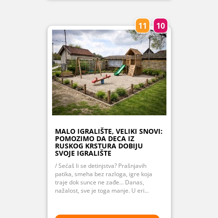
11
10
MALO IGRALIŠTE, VELIKI SNOVI:
POMOZIMO DA DECA IZ
RUSKOG KRSTURA DOBIJU
SVOJE IGRALIŠTE
/ Sećaš li se detinjstva? Prašnjavih
patika, smeha bez razloga, igre koja
traje dok sunce ne zađe… Danas,
nažalost, sve je toga manje. U eri...