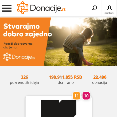
Search
for:
pristupi
326
198.911.855
RSD
22.496
pokrenutih ideja
donirano
donacija
11
10