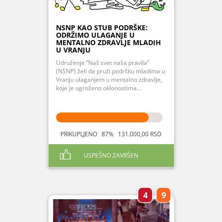
NSNP KAO STUB PODRŠKE:
ODRŽIMO ULAGANJE U
MENTALNO ZDRAVLJE MLADIH
U VRANJU
Udruženje “Naš svet naša pravila”
(NSNP) želi da pruži podršku mladima u
Vranju ulaganjem u mentalno zdravlje,
koje je ugroženo oklonostima...
PRIKUPLJENO 87% 131.000,00 RSD
USPEŠNO ZAVRŠEN
4
9