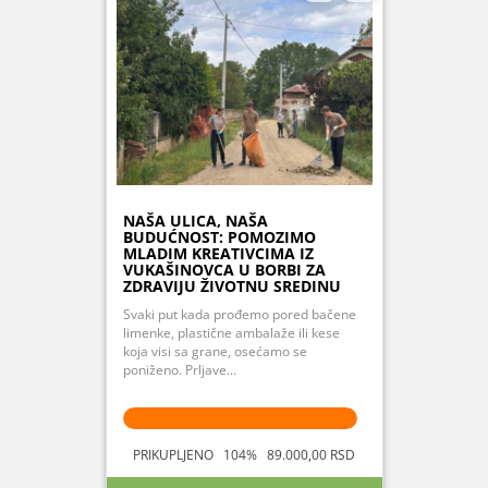
NAŠA ULICA, NAŠA
BUDUĆNOST: POMOZIMO
MLADIM KREATIVCIMA IZ
VUKAŠINOVCA U BORBI ZA
ZDRAVIJU ŽIVOTNU SREDINU
Svaki put kada prođemo pored bačene
limenke, plastične ambalaže ili kese
koja visi sa grane, osećamo se
poniženo. Prljave...
PRIKUPLJENO 104% 89.000,00 RSD