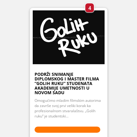
4
PODRŽI SNIMANJE
DIPLOMSKOG I MASTER FILMA
“GOLIH RUKU” STUDENATA
AKADEMIJE UMETNOSTI U
NOVOM SADU
Omogućimo mladim filmskim autorima
da završe svoj prvi veliki korak ka
profesionalnom stvaralaštvu. „Golih
ruku“ je studentski...