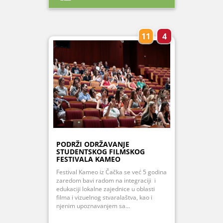
11
4
PODRŽI ODRŽAVANJE
STUDENTSKOG FILMSKOG
FESTIVALA KAMEO
Festival Kameo iz Čačka se već 5 godina
zaredom bavi radom na integraciji i
edukaciji lokalne zajednice u oblasti
filma i vizuelnog stvaralaštva, kao i
njenim upoznavanjem sa...