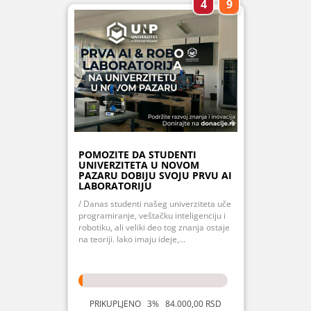
4
9
POMOZITE DA STUDENTI
UNIVERZITETA U NOVOM
PAZARU DOBIJU SVOJU PRVU AI
LABORATORIJU
/ Danas studenti našeg univerziteta uče
programiranje, veštačku inteligenciju i
robotiku, ali veliki deo tog znanja ostaje
na teoriji. Iako imaju ideje,...
PRIKUPLJENO 3% 84.000,00 RSD