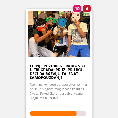
10
4
LETNJE POZORIŠNE RADIONICE
U TRI GRADA: PRUŽI PRILIKU
DECI DA RAZVIJU TALENAT I
SAMOPOUZDANJE
Način na koji dete odrasta u velikoj meri
oblikuje njegove mogućnosti kasnije u
životu. Pored škole i porodice, važnu
ulogu imaju i prilike...