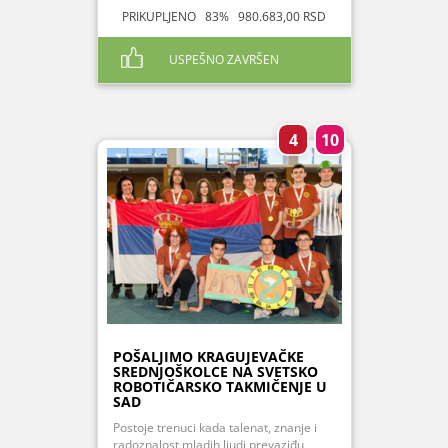
PRIKUPLJENO 83% 980.683,00 RSD
USPEŠNO ZAVRŠEN
4
10
POŠALJIMO KRAGUJEVAČKE
SREDNJOŠKOLCE NA SVETSKO
ROBOTIČARSKO TAKMIČENJE U
SAD
Postoje trenuci kada talenat, znanje i
radoznalost mladih ljudi prevaziđu