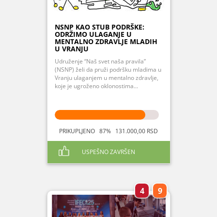
NSNP KAO STUB PODRŠKE:
ODRŽIMO ULAGANJE U
MENTALNO ZDRAVLJE MLADIH
U VRANJU
Udruženje “Naš svet naša pravila”
(NSNP) želi da pruži podršku mladima u
Vranju ulaganjem u mentalno zdravlje,
koje je ugroženo oklonostima...
PRIKUPLJENO 87% 131.000,00 RSD
USPEŠNO ZAVRŠEN
4
9