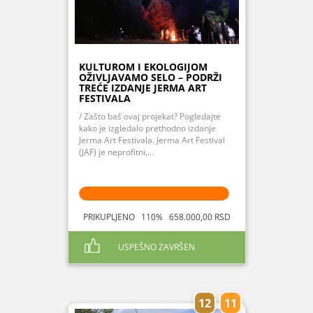
KULTUROM I EKOLOGIJOM
OŽIVLJAVAMO SELO – PODRŽI
TREĆE IZDANJE JERMA ART
FESTIVALA
/ Zašto baš ovaj projekat? Pogledajte
kako je izgledalo prethodno izdanje
Jerma Art Festivala. Jerma Art Festival
(JAF) je neprofitni,...
PRIKUPLJENO 110% 658.000,00 RSD
USPEŠNO ZAVRŠEN
12
11