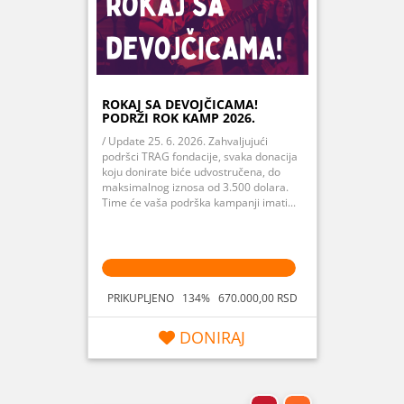
ROKAJ SA DEVOJČICAMA!
PODRŽI ROK KAMP 2026.
/ Update 25. 6. 2026. Zahvaljujući
podršci TRAG fondacije, svaka donacija
koju donirate biće udvostručena, do
maksimalnog iznosa od 3.500 dolara.
Time će vaša podrška kampanji imati...
PRIKUPLJENO 134% 670.000,00 RSD
DONIRAJ