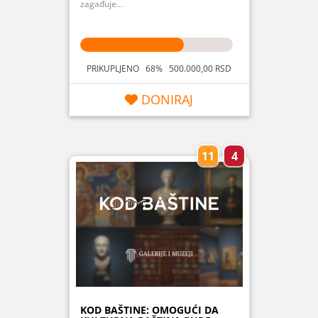
zagađuje...
PRIKUPLJENO 68% 500.000,00 RSD
DONIRAJ
11
4
KOD BAŠTINE: OMOGUĆI DA