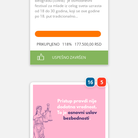
Beogradu (ISWiB)“ je osmodnevni
festival za mlade iz celog sveta uzrasta
od 18 do 30 godina, koji se ove godine
po 18. put tradicionalno...
PRIKUPLJENO 118% 177.500,00 RSD
USPEŠNO ZAVRŠEN
16
5