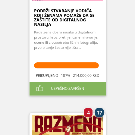
PODRŽI STVARANJE VODIČA
KOJI ŽENAMA POMAŽE DA SE
ZAŠTITE OD DIGITALNOG
NASILJA
Kada žena doživi nasilje u digitalnom
prostoru, kroz pretnje, uznemiravanje,
ucene ili zloupotrebu ličnih fotografija,
prvo pitanje često nije „šta...
PRIKUPLJENO 107% 214.000,00 RSD
USPEŠNO ZAVRŠEN
4
17