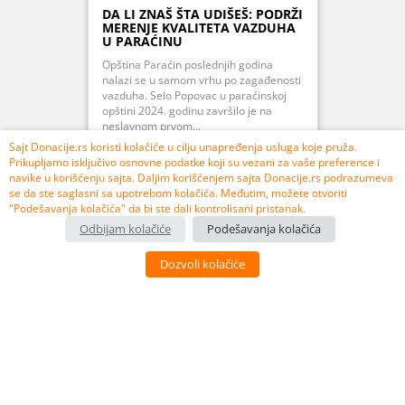
DA LI ZNAŠ ŠTA UDIŠEŠ: PODRŽI
MERENJE KVALITETA VAZDUHA
U PARAĆINU
Opština Paraćin poslednjih godina
nalazi se u samom vrhu po zagađenosti
vazduha. Selo Popovac u paraćinskoj
opštini 2024. godinu završilo je na
neslavnom prvom...
Sajt Donacije.rs koristi kolačiće u cilju unapređenja usluga koje pruža.
Prikupljamo isključivo osnovne podatke koji su vezani za vaše preference i
navike u korišćenju sajta. Daljim korišćenjem sajta Donacije.rs podrazumeva
se da ste saglasni sa upotrebom kolačića. Međutim, možete otvoriti
PRIKUPLJENO 107% 106.850,00 RSD
"Podešavanja kolačića" da bi ste dali kontrolisani pristanak.
Odbijam kolačiće
Podešavanja kolačića
USPEŠNO ZAVRŠEN
Dozvoli kolačiće
3
10