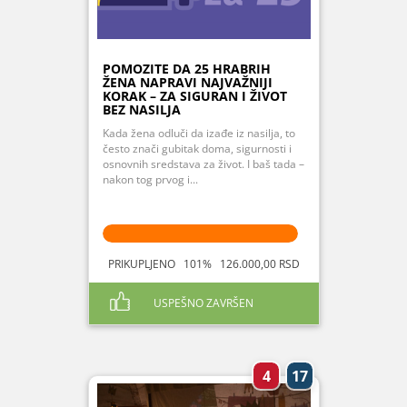
POMOZITE DA 25 HRABRIH
ŽENA NAPRAVI NAJVAŽNIJI
KORAK – ZA SIGURAN I ŽIVOT
BEZ NASILJA
Kada žena odluči da izađe iz nasilja, to
često znači gubitak doma, sigurnosti i
osnovnih sredstava za život. I baš tada –
nakon tog prvog i...
PRIKUPLJENO 101% 126.000,00 RSD
USPEŠNO ZAVRŠEN
4
17