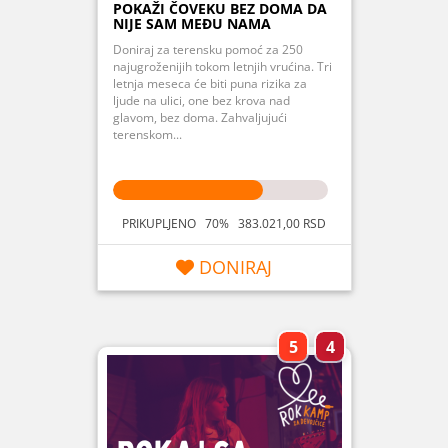
POKAŽI ČOVEKU BEZ DOMA DA
NIJE SAM MEĐU NAMA
Doniraj za terensku pomoć za 250
najugroženijih tokom letnjih vrućina. Tri
letnja meseca će biti puna rizika za
ljude na ulici, one bez krova nad
glavom, bez doma. Zahvaljujući
terenskom...
PRIKUPLJENO 70% 383.021,00 RSD
DONIRAJ
5
4