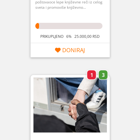
poštovaoce lepe književne reči iz celog
sveta i promoviše književno...
PRIKUPLJENO 6% 25.000,00 RSD
DONIRAJ
1
3