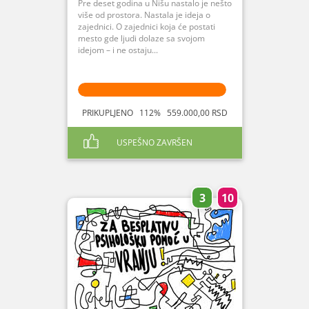
Pre deset godina u Nišu nastalo je nešto
više od prostora. Nastala je ideja o
zajednici. O zajednici koja će postati
mesto gde ljudi dolaze sa svojom
idejom – i ne ostaju...
PRIKUPLJENO 112% 559.000,00 RSD
USPEŠNO ZAVRŠEN
3
10