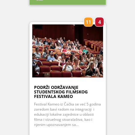
11
4
PODRŽI ODRŽAVANJE
STUDENTSKOG FILMSKOG
FESTIVALA KAMEO
Festival Kameo iz Čačka se već 5 godina
zaredom bavi radom na integraciji i
edukaciji lokalne zajednice u oblasti
filma i vizuelnog stvaralaštva, kao i
njenim upoznavanjem sa...