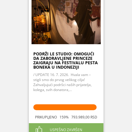
PODRŽI LE STUDIO: OMOGUĆI
DA ZABORAVLJENE PRINCEZE
ZAIGRAJU NA FESTIVALU PESTA
BONEKA U INDONEZIJI
/ UPDATE 16. 7. 2026. Hvala vam –
stigli smo do prvog velikog cilja!
Zahvaljujući podršci naših prijatelja,
kolega, svih donatora,...
PRIKUPLJENO 159% 793.989,00 RSD
USPEŠNO ZAVRŠEN