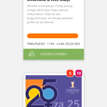
Ukratko o kampanji U Srbiji postoji
mnogo dece koja imaju talenat,
radoznalost i želju da uče
programiranje, ali nemaju jednake
prilike da taj talenat...
PRIKUPLJENO 114% 4.548.185,00 RSD
USPEŠNO ZAVRŠEN
5
10