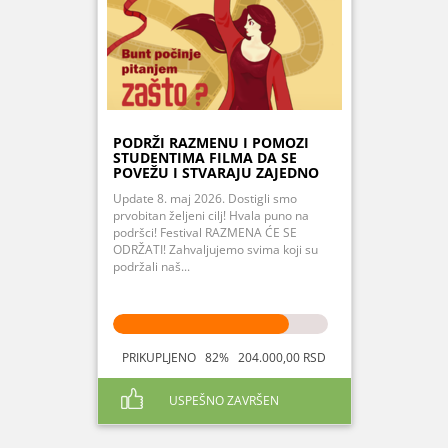
PODRŽI RAZMENU I POMOZI
STUDENTIMA FILMA DA SE
POVEŽU I STVARAJU ZAJEDNO
Update 8. maj 2026. Dostigli smo
prvobitan željeni cilj! Hvala puno na
podršci! Festival RAZMENA ĆE SE
ODRŽATI! Zahvaljujemo svima koji su
podržali naš...
PRIKUPLJENO 82% 204.000,00 RSD
USPEŠNO ZAVRŠEN