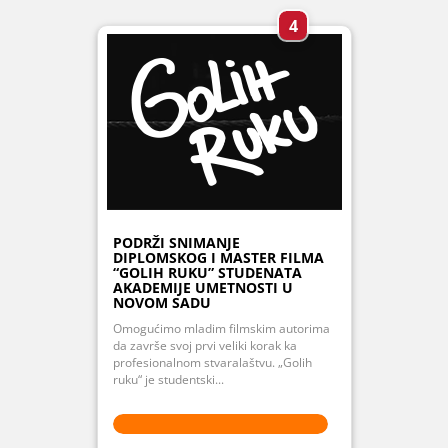
4
PODRŽI SNIMANJE
DIPLOMSKOG I MASTER FILMA
“GOLIH RUKU” STUDENATA
AKADEMIJE UMETNOSTI U
NOVOM SADU
Omogućimo mladim filmskim autorima
da završe svoj prvi veliki korak ka
profesionalnom stvaralaštvu. „Golih
ruku“ je studentski...