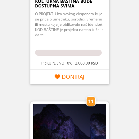
KULTURNA BAŠTINA BUDE
DOSTUPNA SVIMA
O PROJEKTU Iza svakog eksponata krije
se priča o umetniku, porodici, vremenu
ili mestu koje je oblikovalo naš identitet.
KOD BAŠTINE je projekat nastao iz želje
da te...
PRIKUPLJENO 0% 2.000,00 RSD
DONIRAJ
11