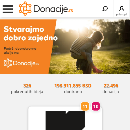
Search
for:
pristupi
326
198.911.855
RSD
22.496
pokrenutih ideja
donirano
donacija
11
10