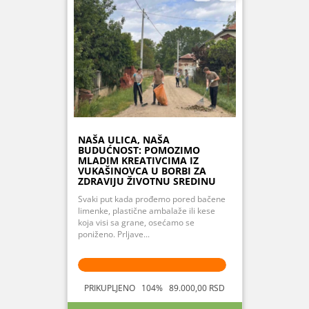
NAŠA ULICA, NAŠA
BUDUĆNOST: POMOZIMO
MLADIM KREATIVCIMA IZ
VUKAŠINOVCA U BORBI ZA
ZDRAVIJU ŽIVOTNU SREDINU
Svaki put kada prođemo pored bačene
limenke, plastične ambalaže ili kese
koja visi sa grane, osećamo se
poniženo. Prljave...
PRIKUPLJENO 104% 89.000,00 RSD