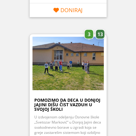
DONIRAJ
3
13
POMOZIMO DA DECA U DONJOJ
JAJINI DIŠU ČIST VAZDUH U
SVOJOJ ŠKOLI
U izdvojenom odeljenju Osnovne škole
„Svetozar Marković“ u Donjoj Jajini deca
svakodnevno borave u zgradi koja se
greje zastarelim sistemom koji ozbiljno