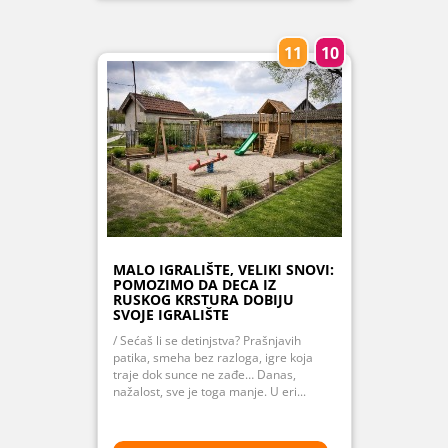
11
10
MALO IGRALIŠTE, VELIKI SNOVI:
POMOZIMO DA DECA IZ
RUSKOG KRSTURA DOBIJU
SVOJE IGRALIŠTE
/ Sećaš li se detinjstva? Prašnjavih
patika, smeha bez razloga, igre koja
traje dok sunce ne zađe… Danas,
nažalost, sve je toga manje. U eri...