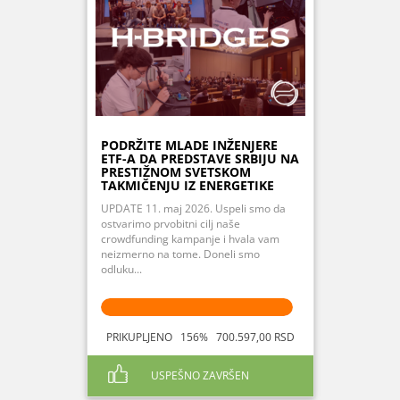
PODRŽITE MLADE INŽENJERE
ETF-A DA PREDSTAVE SRBIJU NA
PRESTIŽNOM SVETSKOM
TAKMIČENJU IZ ENERGETIKE
UPDATE 11. maj 2026. Uspeli smo da
ostvarimo prvobitni cilj naše
crowdfunding kampanje i hvala vam
neizmerno na tome. Doneli smo
odluku...
PRIKUPLJENO 156% 700.597,00 RSD
USPEŠNO ZAVRŠEN