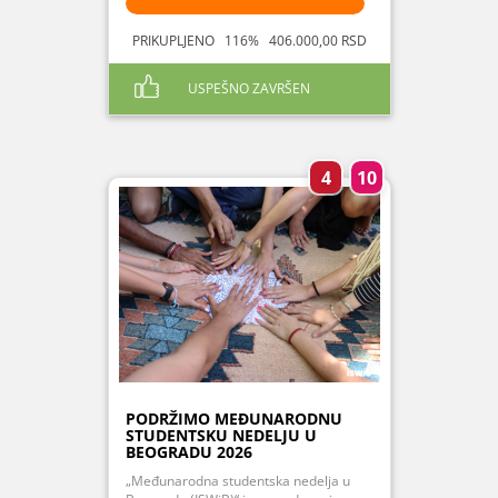
PRIKUPLJENO 116% 406.000,00 RSD
USPEŠNO ZAVRŠEN
4
10
PODRŽIMO MEĐUNARODNU
STUDENTSKU NEDELJU U
BEOGRADU 2026
„Međunarodna studentska nedelja u