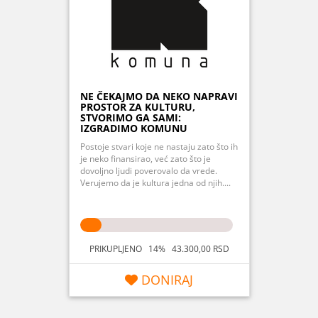
NE ČEKAJMO DA NEKO NAPRAVI
PROSTOR ZA KULTURU,
STVORIMO GA SAMI:
IZGRADIMO KOMUNU
Postoje stvari koje ne nastaju zato što ih
je neko finansirao, već zato što je
dovoljno ljudi poverovalo da vrede.
Verujemo da je kultura jedna od njih....
PRIKUPLJENO 14% 43.300,00 RSD
DONIRAJ