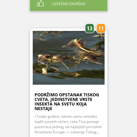
USPEŠNO ZAVRŠEN
13
11
PODRŽIMO OPSTANAK TISKOG
CVETA, JEDINSTVENE VRSTE
INSEKTA NA SVETU KOJA
NESTAJE
/ Svake godine, tokom samo nekoliko
toplih junskih večeri, reka Tisa postaje
pozornica jednog od najlepših prirodnih
fenomena Evrope — cvetanja Tiskog...