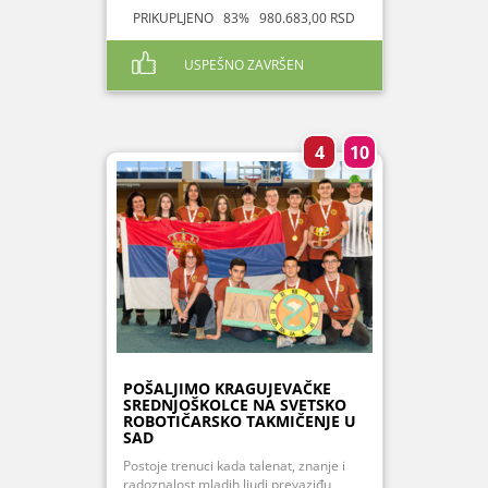
PRIKUPLJENO 83% 980.683,00 RSD
USPEŠNO ZAVRŠEN
4
10
POŠALJIMO KRAGUJEVAČKE
SREDNJOŠKOLCE NA SVETSKO
ROBOTIČARSKO TAKMIČENJE U
SAD
Postoje trenuci kada talenat, znanje i
radoznalost mladih ljudi prevaziđu