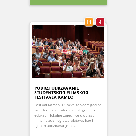
11
4
PODRŽI ODRŽAVANJE
STUDENTSKOG FILMSKOG
FESTIVALA KAMEO
Festival Kameo iz Čačka se već 5 godina
zaredom bavi radom na integraciji i
edukaciji lokalne zajednice u oblasti
filma i vizuelnog stvaralaštva, kao i
njenim upoznavanjem sa...