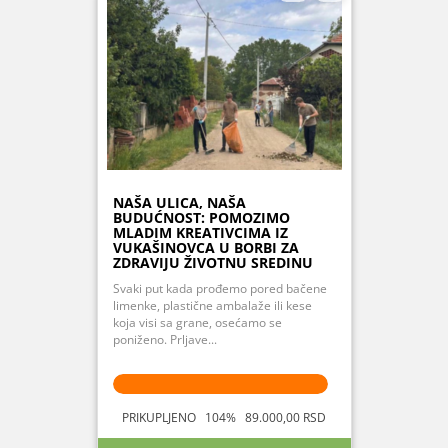
NAŠA ULICA, NAŠA
BUDUĆNOST: POMOZIMO
MLADIM KREATIVCIMA IZ
VUKAŠINOVCA U BORBI ZA
ZDRAVIJU ŽIVOTNU SREDINU
Svaki put kada prođemo pored bačene
limenke, plastične ambalaže ili kese
koja visi sa grane, osećamo se
poniženo. Prljave...
PRIKUPLJENO 104% 89.000,00 RSD