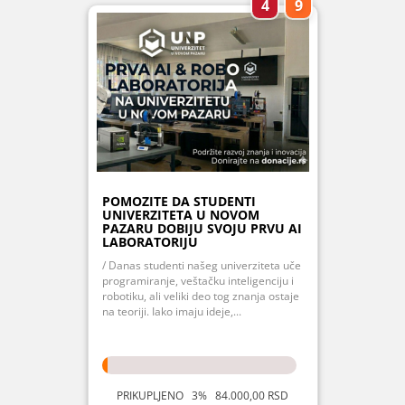
4
9
POMOZITE DA STUDENTI
UNIVERZITETA U NOVOM
PAZARU DOBIJU SVOJU PRVU AI
LABORATORIJU
/ Danas studenti našeg univerziteta uče
programiranje, veštačku inteligenciju i
robotiku, ali veliki deo tog znanja ostaje
na teoriji. Iako imaju ideje,...
PRIKUPLJENO 3% 84.000,00 RSD