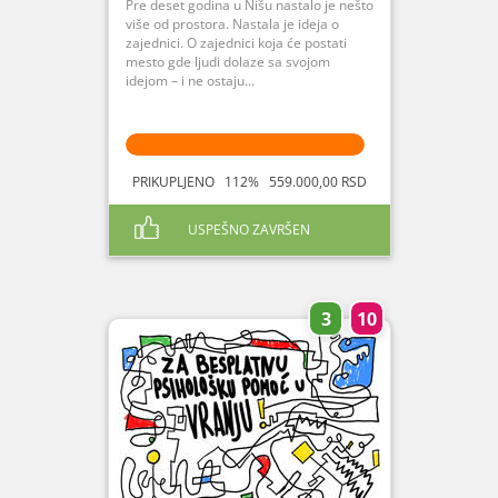
Pre deset godina u Nišu nastalo je nešto
više od prostora. Nastala je ideja o
zajednici. O zajednici koja će postati
mesto gde ljudi dolaze sa svojom
idejom – i ne ostaju...
PRIKUPLJENO 112% 559.000,00 RSD
USPEŠNO ZAVRŠEN
3
10