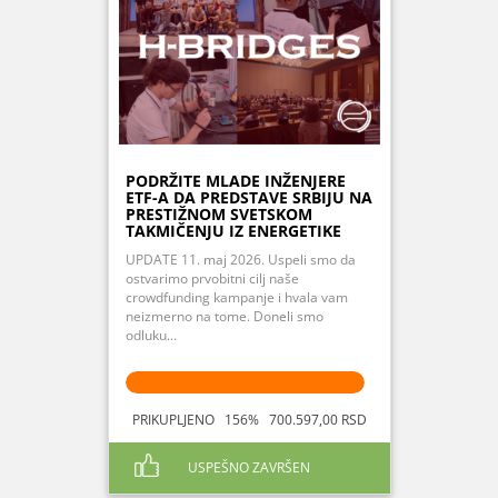
PODRŽITE MLADE INŽENJERE
ETF-A DA PREDSTAVE SRBIJU NA
PRESTIŽNOM SVETSKOM
TAKMIČENJU IZ ENERGETIKE
UPDATE 11. maj 2026. Uspeli smo da
ostvarimo prvobitni cilj naše
crowdfunding kampanje i hvala vam
neizmerno na tome. Doneli smo
odluku...
PRIKUPLJENO 156% 700.597,00 RSD
USPEŠNO ZAVRŠEN