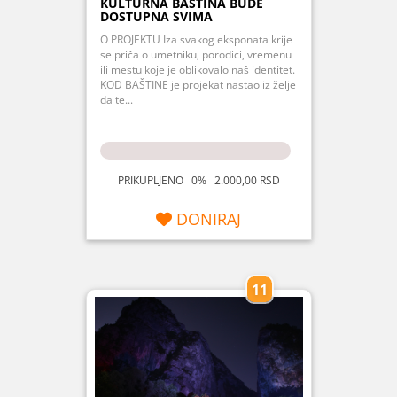
KULTURNA BAŠTINA BUDE
DOSTUPNA SVIMA
O PROJEKTU Iza svakog eksponata krije
se priča o umetniku, porodici, vremenu
ili mestu koje je oblikovalo naš identitet.
KOD BAŠTINE je projekat nastao iz želje
da te...
PRIKUPLJENO 0% 2.000,00 RSD
DONIRAJ
11