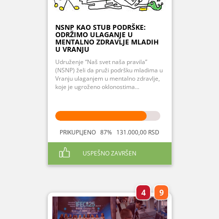
NSNP KAO STUB PODRŠKE:
ODRŽIMO ULAGANJE U
MENTALNO ZDRAVLJE MLADIH
U VRANJU
Udruženje “Naš svet naša pravila”
(NSNP) želi da pruži podršku mladima u
Vranju ulaganjem u mentalno zdravlje,
koje je ugroženo oklonostima...
PRIKUPLJENO 87% 131.000,00 RSD
USPEŠNO ZAVRŠEN
4
9