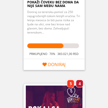
POKAŽI ČOVEKU BEZ DOMA DA
NIJE SAM MEĐU NAMA
Doniraj za terensku pomoć za 250
najugroženijih tokom letnjih vrućina. Tri
letnja meseca će biti puna rizika za
ljude na ulici, one bez krova nad
glavom, bez doma. Zahvaljujući
terenskom...
PRIKUPLJENO 70% 383.021,00 RSD
DONIRAJ
5
4