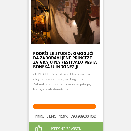
PODRŽI LE STUDIO: OMOGUĆI
DA ZABORAVLJENE PRINCEZE
ZAIGRAJU NA FESTIVALU PESTA
BONEKA U INDONEZIJI
/ UPDATE 16. 7. 2026. Hvala vam –
stigli smo do prvog velikog cilja!
Zahvaljujući podršci naših prijatelja,
kolega, svih donatora,...
PRIKUPLJENO 159% 793.989,00 RSD
USPEŠNO ZAVRŠEN