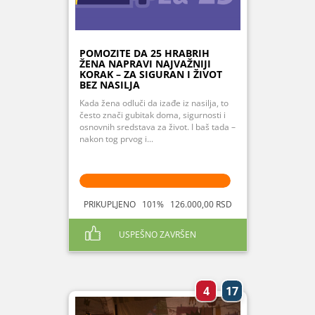
POMOZITE DA 25 HRABRIH
ŽENA NAPRAVI NAJVAŽNIJI
KORAK – ZA SIGURAN I ŽIVOT
BEZ NASILJA
Kada žena odluči da izađe iz nasilja, to
često znači gubitak doma, sigurnosti i
osnovnih sredstava za život. I baš tada –
nakon tog prvog i...
PRIKUPLJENO 101% 126.000,00 RSD
USPEŠNO ZAVRŠEN
4
17