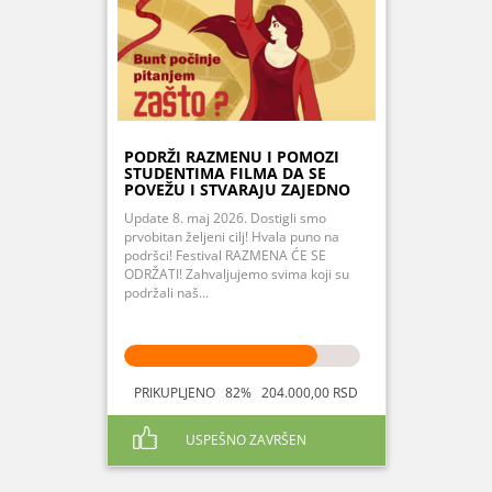
PODRŽI RAZMENU I POMOZI
STUDENTIMA FILMA DA SE
POVEŽU I STVARAJU ZAJEDNO
Update 8. maj 2026. Dostigli smo
prvobitan željeni cilj! Hvala puno na
podršci! Festival RAZMENA ĆE SE
ODRŽATI! Zahvaljujemo svima koji su
podržali naš...
PRIKUPLJENO 82% 204.000,00 RSD
USPEŠNO ZAVRŠEN