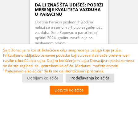
DA LI ZNAŠ ŠTA UDIŠEŠ: PODRŽI
MERENJE KVALITETA VAZDUHA
U PARAĆINU
Opština Paraćin poslednjih godina
nalazi se u samom vrhu po zagađenosti
vazduha. Selo Popovac u paraćinskoj
opštini 2024. godinu završilo je na
neslavnom prvom...
Sajt Donacije.rs koristi kolačiće u cilju unapređenja usluga koje pruža.
Prikupljamo isključivo osnovne podatke koji su vezani za vaše preference i
navike u korišćenju sajta. Daljim korišćenjem sajta Donacije.rs podrazumeva
se da ste saglasni sa upotrebom kolačića. Međutim, možete otvoriti
PRIKUPLJENO 107% 106.850,00 RSD
"Podešavanja kolačića" da bi ste dali kontrolisani pristanak.
Odbijam kolačiće
Podešavanja kolačića
USPEŠNO ZAVRŠEN
Dozvoli kolačiće
3
10