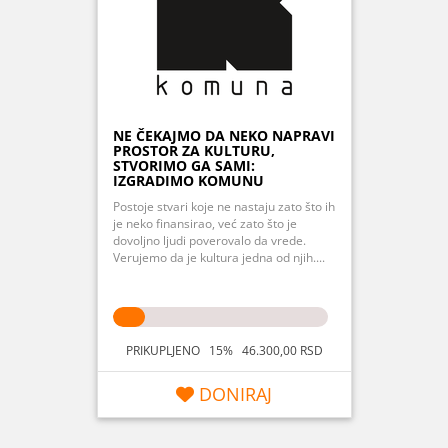
NE ČEKAJMO DA NEKO NAPRAVI
PROSTOR ZA KULTURU,
STVORIMO GA SAMI:
IZGRADIMO KOMUNU
Postoje stvari koje ne nastaju zato što ih
je neko finansirao, već zato što je
dovoljno ljudi poverovalo da vrede.
Verujemo da je kultura jedna od njih....
PRIKUPLJENO 15% 46.300,00 RSD
DONIRAJ