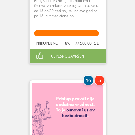
Beogradu (ISWiB)“ je osmodnevni
festival za mlade iz celog sveta uzrasta
od 18 do 30 godina, koji se ove godine
po 18. put tradicionalno...
PRIKUPLJENO 118% 177.500,00 RSD
USPEŠNO ZAVRŠEN
16
5