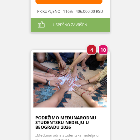
PRIKUPLJENO 116% 406.000,00 RSD
USPEŠNO ZAVRŠEN
4
10
PODRŽIMO MEĐUNARODNU
STUDENTSKU NEDELJU U
BEOGRADU 2026
„Međunarodna studentska nedelja u