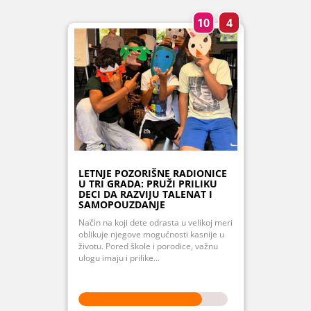
10
4
LETNJE POZORIŠNE RADIONICE
U TRI GRADA: PRUŽI PRILIKU
DECI DA RAZVIJU TALENAT I
SAMOPOUZDANJE
Način na koji dete odrasta u velikoj meri
oblikuje njegove mogućnosti kasnije u
životu. Pored škole i porodice, važnu
ulogu imaju i prilike...