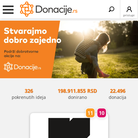
Search
for:
pristupi
326
198.911.855
RSD
22.496
pokrenutih ideja
donirano
donacija
11
10