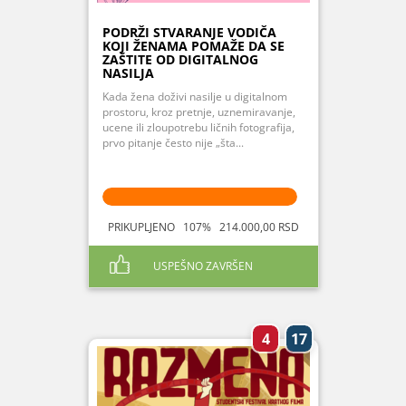
PODRŽI STVARANJE VODIČA
KOJI ŽENAMA POMAŽE DA SE
ZAŠTITE OD DIGITALNOG
NASILJA
Kada žena doživi nasilje u digitalnom
prostoru, kroz pretnje, uznemiravanje,
ucene ili zloupotrebu ličnih fotografija,
prvo pitanje često nije „šta...
PRIKUPLJENO 107% 214.000,00 RSD
USPEŠNO ZAVRŠEN
4
17