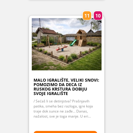
11
10
MALO IGRALIŠTE, VELIKI SNOVI:
POMOZIMO DA DECA IZ
RUSKOG KRSTURA DOBIJU
SVOJE IGRALIŠTE
/ Sećaš li se detinjstva? Prašnjavih
patika, smeha bez razloga, igre koja
traje dok sunce ne zađe… Danas,
nažalost, sve je toga manje. U eri...