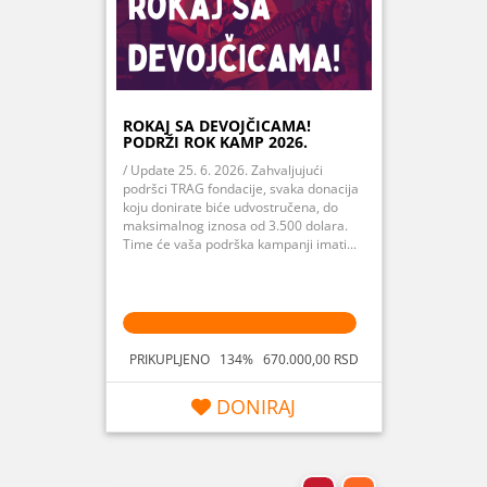
ROKAJ SA DEVOJČICAMA!
PODRŽI ROK KAMP 2026.
/ Update 25. 6. 2026. Zahvaljujući
podršci TRAG fondacije, svaka donacija
koju donirate biće udvostručena, do
maksimalnog iznosa od 3.500 dolara.
Time će vaša podrška kampanji imati...
PRIKUPLJENO 134% 670.000,00 RSD
DONIRAJ