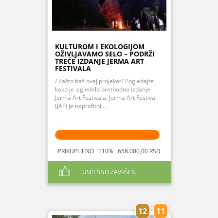
KULTUROM I EKOLOGIJOM
OŽIVLJAVAMO SELO – PODRŽI
TREĆE IZDANJE JERMA ART
FESTIVALA
/ Zašto baš ovaj projekat? Pogledajte
kako je izgledalo prethodno izdanje
Jerma Art Festivala. Jerma Art Festival
(JAF) je neprofitni,...
PRIKUPLJENO 110% 658.000,00 RSD
USPEŠNO ZAVRŠEN
12
11