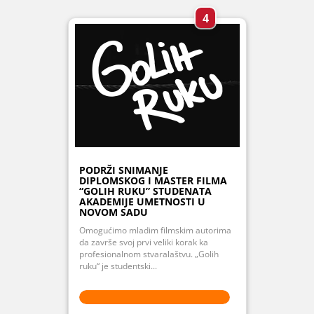
4
PODRŽI SNIMANJE
DIPLOMSKOG I MASTER FILMA
“GOLIH RUKU” STUDENATA
AKADEMIJE UMETNOSTI U
NOVOM SADU
Omogućimo mladim filmskim autorima
da završe svoj prvi veliki korak ka
profesionalnom stvaralaštvu. „Golih
ruku“ je studentski...