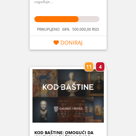
zagađuje...
PRIKUPLJENO 68% 500.000,00 RSD
DONIRAJ
11
4
KOD BAŠTINE: OMOGUĆI DA