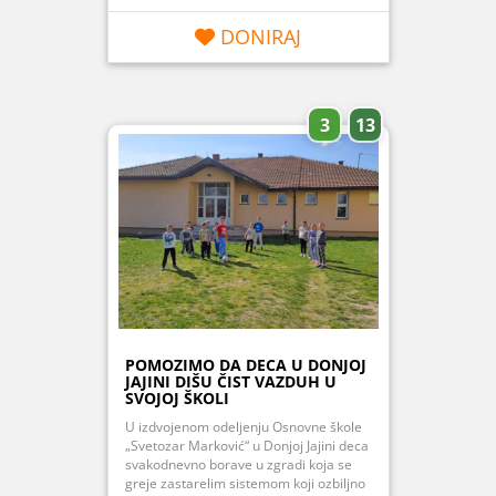
DONIRAJ
3
13
POMOZIMO DA DECA U DONJOJ
JAJINI DIŠU ČIST VAZDUH U
SVOJOJ ŠKOLI
U izdvojenom odeljenju Osnovne škole
„Svetozar Marković“ u Donjoj Jajini deca
svakodnevno borave u zgradi koja se
greje zastarelim sistemom koji ozbiljno