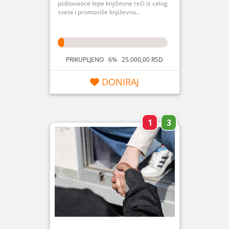
poštovaoce lepe književne reči iz celog
sveta i promoviše književno...
PRIKUPLJENO 6% 25.000,00 RSD
DONIRAJ
1
3