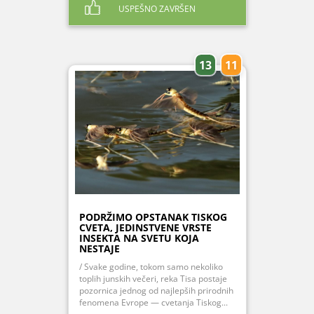
USPEŠNO ZAVRŠEN
13
11
PODRŽIMO OPSTANAK TISKOG
CVETA, JEDINSTVENE VRSTE
INSEKTA NA SVETU KOJA
NESTAJE
/ Svake godine, tokom samo nekoliko
toplih junskih večeri, reka Tisa postaje
pozornica jednog od najlepših prirodnih
fenomena Evrope — cvetanja Tiskog...