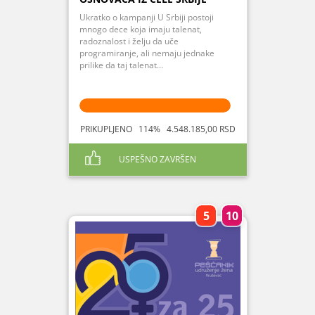
Ukratko o kampanji U Srbiji postoji
mnogo dece koja imaju talenat,
radoznalost i želju da uče
programiranje, ali nemaju jednake
prilike da taj talenat...
PRIKUPLJENO 114% 4.548.185,00 RSD
USPEŠNO ZAVRŠEN
5
10