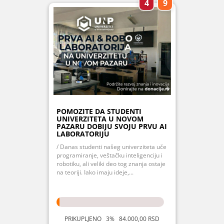
4
9
POMOZITE DA STUDENTI
UNIVERZITETA U NOVOM
PAZARU DOBIJU SVOJU PRVU AI
LABORATORIJU
/ Danas studenti našeg univerziteta uče
programiranje, veštačku inteligenciju i
robotiku, ali veliki deo tog znanja ostaje
na teoriji. Iako imaju ideje,...
PRIKUPLJENO 3% 84.000,00 RSD