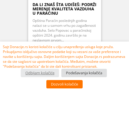
DA LI ZNAŠ ŠTA UDIŠEŠ: PODRŽI
MERENJE KVALITETA VAZDUHA
U PARAĆINU
Opština Paraćin poslednjih godina
nalazi se u samom vrhu po zagađenosti
vazduha. Selo Popovac u paraćinskoj
opštini 2024. godinu završilo je na
neslavnom prvom...
Sajt Donacije.rs koristi kolačiće u cilju unapređenja usluga koje pruža.
Prikupljamo isključivo osnovne podatke koji su vezani za vaše preference i
navike u korišćenju sajta. Daljim korišćenjem sajta Donacije.rs podrazumeva
se da ste saglasni sa upotrebom kolačića. Međutim, možete otvoriti
PRIKUPLJENO 107% 106.850,00 RSD
"Podešavanja kolačića" da bi ste dali kontrolisani pristanak.
Odbijam kolačiće
Podešavanja kolačića
USPEŠNO ZAVRŠEN
Dozvoli kolačiće
3
10