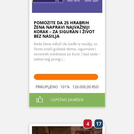
POMOZITE DA 25 HRABRIH
ŽENA NAPRAVI NAJVAŽNIJI
KORAK – ZA SIGURAN I ŽIVOT
BEZ NASILJA
Kada žena odluči da izađe iz nasilja, to
često znači gubitak doma, sigurnosti i
osnovnih sredstava za život. I baš tada –
nakon tog prvog i...
PRIKUPLJENO 101% 126.000,00 RSD
USPEŠNO ZAVRŠEN
4
17