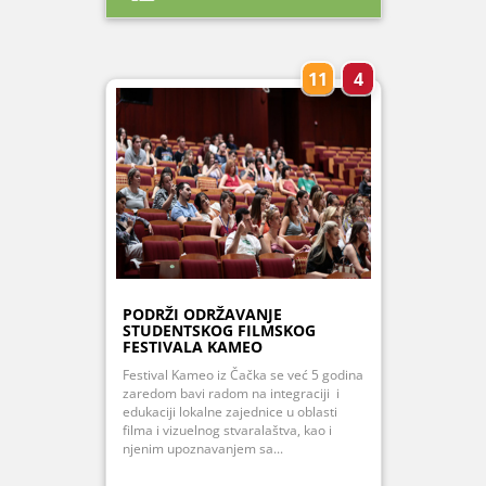
11
4
PODRŽI ODRŽAVANJE
STUDENTSKOG FILMSKOG
FESTIVALA KAMEO
Festival Kameo iz Čačka se već 5 godina
zaredom bavi radom na integraciji i
edukaciji lokalne zajednice u oblasti
filma i vizuelnog stvaralaštva, kao i
njenim upoznavanjem sa...