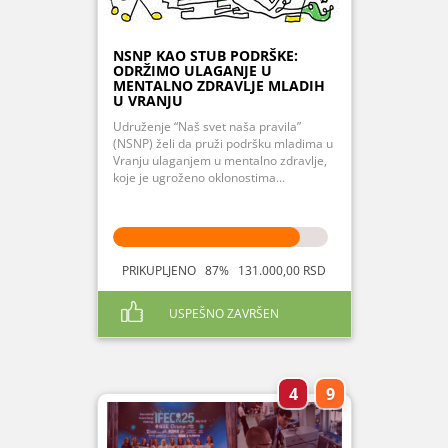
NSNP KAO STUB PODRŠKE:
ODRŽIMO ULAGANJE U
MENTALNO ZDRAVLJE MLADIH
U VRANJU
Udruženje “Naš svet naša pravila”
(NSNP) želi da pruži podršku mladima u
Vranju ulaganjem u mentalno zdravlje,
koje je ugroženo oklonostima...
PRIKUPLJENO 87% 131.000,00 RSD
USPEŠNO ZAVRŠEN
4
9