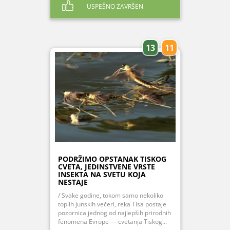
USPEŠNO ZAVRŠEN
13
11
PODRŽIMO OPSTANAK TISKOG
CVETA, JEDINSTVENE VRSTE
INSEKTA NA SVETU KOJA
NESTAJE
/ Svake godine, tokom samo nekoliko
toplih junskih večeri, reka Tisa postaje
pozornica jednog od najlepših prirodnih
fenomena Evrope — cvetanja Tiskog...