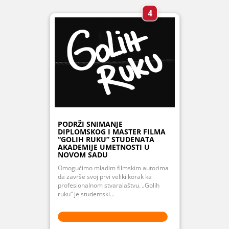
4
PODRŽI SNIMANJE
DIPLOMSKOG I MASTER FILMA
“GOLIH RUKU” STUDENATA
AKADEMIJE UMETNOSTI U
NOVOM SADU
Omogućimo mladim filmskim autorima
da završe svoj prvi veliki korak ka
profesionalnom stvaralaštvu. „Golih
ruku“ je studentski...