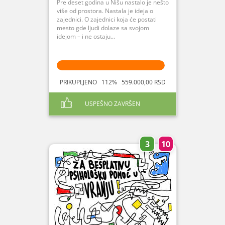
Pre deset godina u Nišu nastalo je nešto
više od prostora. Nastala je ideja o
zajednici. O zajednici koja će postati
mesto gde ljudi dolaze sa svojom
idejom – i ne ostaju...
PRIKUPLJENO 112% 559.000,00 RSD
USPEŠNO ZAVRŠEN
3
10