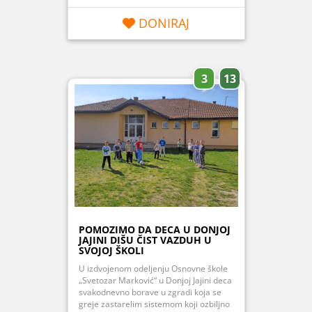
DONIRAJ
3
13
POMOZIMO DA DECA U DONJOJ
JAJINI DIŠU ČIST VAZDUH U
SVOJOJ ŠKOLI
U izdvojenom odeljenju Osnovne škole
„Svetozar Marković“ u Donjoj Jajini deca
svakodnevno borave u zgradi koja se
greje zastarelim sistemom koji ozbiljno