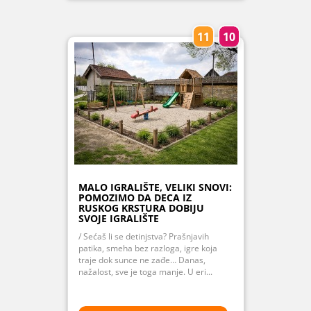
11
10
MALO IGRALIŠTE, VELIKI SNOVI:
POMOZIMO DA DECA IZ
RUSKOG KRSTURA DOBIJU
SVOJE IGRALIŠTE
/ Sećaš li se detinjstva? Prašnjavih
patika, smeha bez razloga, igre koja
traje dok sunce ne zađe… Danas,
nažalost, sve je toga manje. U eri...