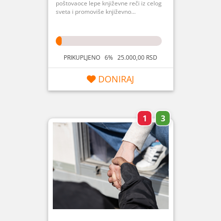
poštovaoce lepe književne reči iz celog
sveta i promoviše književno...
PRIKUPLJENO 6% 25.000,00 RSD
DONIRAJ
1
3