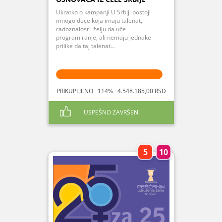
Ukratko o kampanji U Srbiji postoji
mnogo dece koja imaju talenat,
radoznalost i želju da uče
programiranje, ali nemaju jednake
prilike da taj talenat...
PRIKUPLJENO 114% 4.548.185,00 RSD
USPEŠNO ZAVRŠEN
5
10