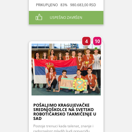
PRIKUPLJENO 83% 980.683,00 RSD
USPEŠNO ZAVRŠEN
4
10
POŠALJIMO KRAGUJEVAČKE
SREDNJOŠKOLCE NA SVETSKO
ROBOTIČARSKO TAKMIČENJE U
SAD
Postoje trenuci kada talenat, znanje i
radoznalost mladih ljudi prevaziđu