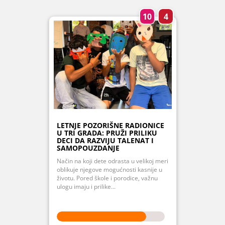
10
4
LETNJE POZORIŠNE RADIONICE
U TRI GRADA: PRUŽI PRILIKU
DECI DA RAZVIJU TALENAT I
SAMOPOUZDANJE
Način na koji dete odrasta u velikoj meri
oblikuje njegove mogućnosti kasnije u
životu. Pored škole i porodice, važnu
ulogu imaju i prilike...