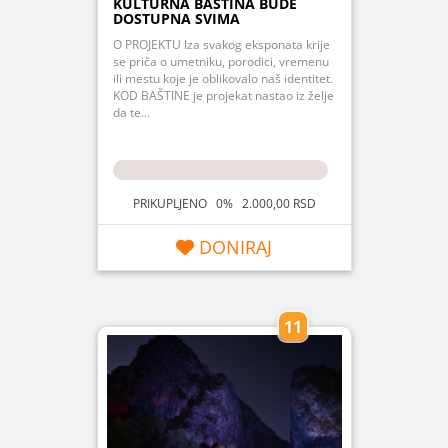
KULTURNA BAŠTINA BUDE
DOSTUPNA SVIMA
O PROJEKTU Iza svakog eksponata krije
se priča o umetniku, porodici, vremenu
ili mestu koje je oblikovalo naš identitet.
KOD BAŠTINE je projekat nastao iz želje
da te...
PRIKUPLJENO 0% 2.000,00 RSD
DONIRAJ
11