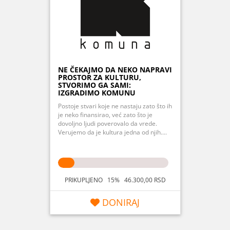
NE ČEKAJMO DA NEKO NAPRAVI
PROSTOR ZA KULTURU,
STVORIMO GA SAMI:
IZGRADIMO KOMUNU
Postoje stvari koje ne nastaju zato što ih
je neko finansirao, već zato što je
dovoljno ljudi poverovalo da vrede.
Verujemo da je kultura jedna od njih....
PRIKUPLJENO 15% 46.300,00 RSD
DONIRAJ