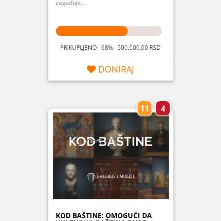
zagađuje...
PRIKUPLJENO 68% 500.000,00 RSD
DONIRAJ
11
4
KOD BAŠTINE: OMOGUĆI DA