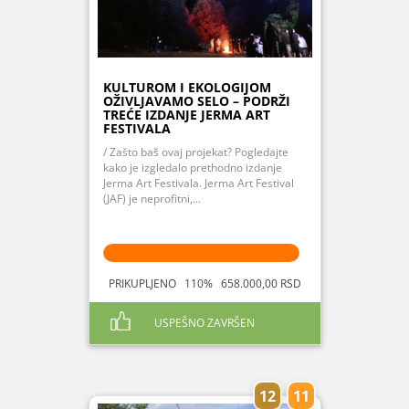
KULTUROM I EKOLOGIJOM
OŽIVLJAVAMO SELO – PODRŽI
TREĆE IZDANJE JERMA ART
FESTIVALA
/ Zašto baš ovaj projekat? Pogledajte
kako je izgledalo prethodno izdanje
Jerma Art Festivala. Jerma Art Festival
(JAF) je neprofitni,...
PRIKUPLJENO 110% 658.000,00 RSD
USPEŠNO ZAVRŠEN
12
11