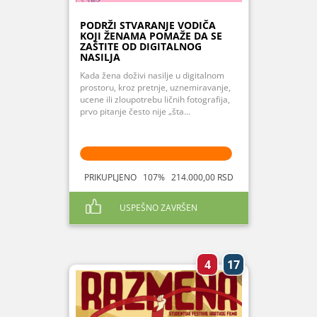
PODRŽI STVARANJE VODIČA
KOJI ŽENAMA POMAŽE DA SE
ZAŠTITE OD DIGITALNOG
NASILJA
Kada žena doživi nasilje u digitalnom
prostoru, kroz pretnje, uznemiravanje,
ucene ili zloupotrebu ličnih fotografija,
prvo pitanje često nije „šta...
PRIKUPLJENO 107% 214.000,00 RSD
USPEŠNO ZAVRŠEN
4
17