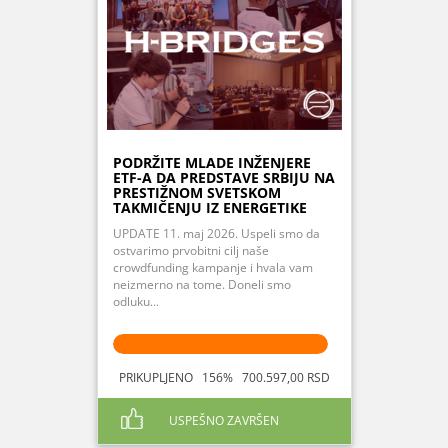
PODRŽITE MLADE INŽENJERE
ETF-A DA PREDSTAVE SRBIJU NA
PRESTIŽNOM SVETSKOM
TAKMIČENJU IZ ENERGETIKE
UPDATE 11. maj 2026. Uspeli smo da
ostvarimo prvobitni cilj naše
crowdfunding kampanje i hvala vam
neizmerno na tome. Doneli smo
odluku...
PRIKUPLJENO 156% 700.597,00 RSD
USPEŠNO ZAVRŠEN