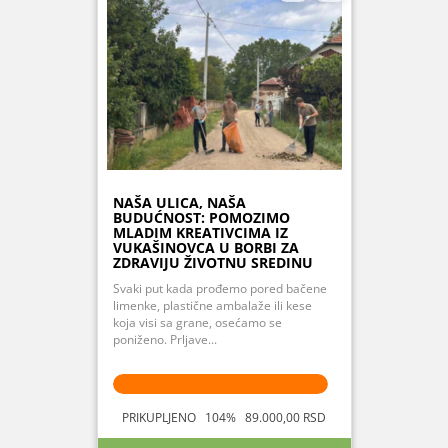
NAŠA ULICA, NAŠA
BUDUĆNOST: POMOZIMO
MLADIM KREATIVCIMA IZ
VUKAŠINOVCA U BORBI ZA
ZDRAVIJU ŽIVOTNU SREDINU
Svaki put kada prođemo pored bačene
limenke, plastične ambalaže ili kese
koja visi sa grane, osećamo se
poniženo. Prljave...
PRIKUPLJENO 104% 89.000,00 RSD