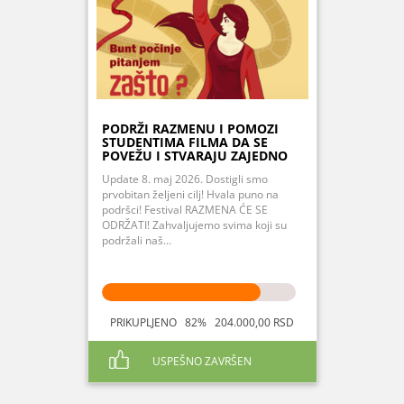
PODRŽI RAZMENU I POMOZI
STUDENTIMA FILMA DA SE
POVEŽU I STVARAJU ZAJEDNO
Update 8. maj 2026. Dostigli smo
prvobitan željeni cilj! Hvala puno na
podršci! Festival RAZMENA ĆE SE
ODRŽATI! Zahvaljujemo svima koji su
podržali naš...
PRIKUPLJENO 82% 204.000,00 RSD
USPEŠNO ZAVRŠEN