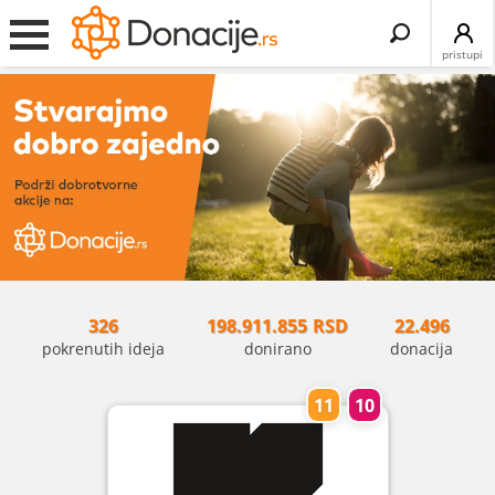
Search
for:
pristupi
326
198.911.855
RSD
22.496
pokrenutih ideja
donirano
donacija
11
10