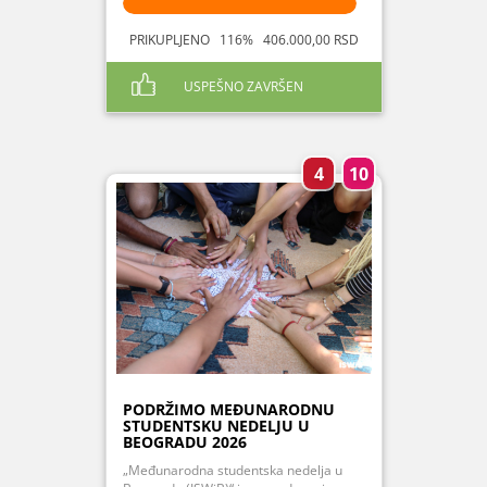
PRIKUPLJENO 116% 406.000,00 RSD
USPEŠNO ZAVRŠEN
4
10
PODRŽIMO MEĐUNARODNU
STUDENTSKU NEDELJU U
BEOGRADU 2026
„Međunarodna studentska nedelja u