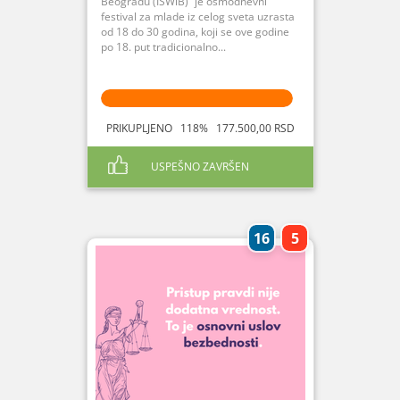
Beogradu (ISWiB)“ je osmodnevni
festival za mlade iz celog sveta uzrasta
od 18 do 30 godina, koji se ove godine
po 18. put tradicionalno...
PRIKUPLJENO 118% 177.500,00 RSD
USPEŠNO ZAVRŠEN
16
5