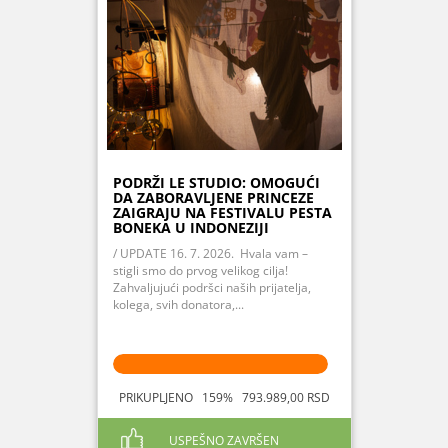
PODRŽI LE STUDIO: OMOGUĆI
DA ZABORAVLJENE PRINCEZE
ZAIGRAJU NA FESTIVALU PESTA
BONEKA U INDONEZIJI
/ UPDATE 16. 7. 2026. Hvala vam –
stigli smo do prvog velikog cilja!
Zahvaljujući podršci naših prijatelja,
kolega, svih donatora,...
PRIKUPLJENO 159% 793.989,00 RSD
USPEŠNO ZAVRŠEN