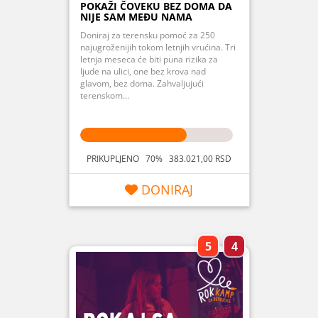
POKAŽI ČOVEKU BEZ DOMA DA
NIJE SAM MEĐU NAMA
Doniraj za terensku pomoć za 250
najugroženijih tokom letnjih vrućina. Tri
letnja meseca će biti puna rizika za
ljude na ulici, one bez krova nad
glavom, bez doma. Zahvaljujući
terenskom...
PRIKUPLJENO 70% 383.021,00 RSD
DONIRAJ
5
4