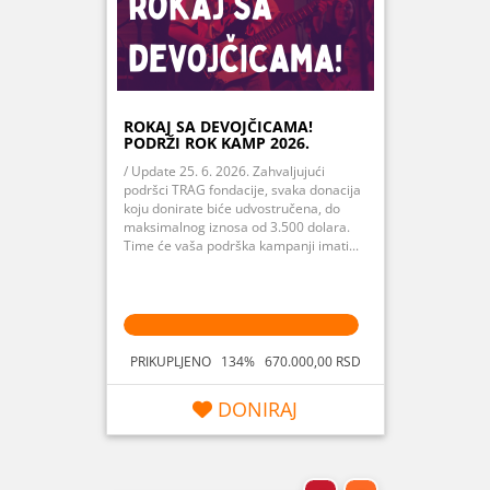
ROKAJ SA DEVOJČICAMA!
PODRŽI ROK KAMP 2026.
/ Update 25. 6. 2026. Zahvaljujući
podršci TRAG fondacije, svaka donacija
koju donirate biće udvostručena, do
maksimalnog iznosa od 3.500 dolara.
Time će vaša podrška kampanji imati...
PRIKUPLJENO 134% 670.000,00 RSD
DONIRAJ