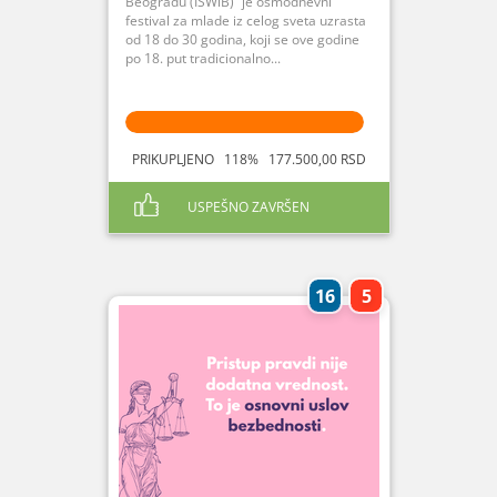
Beogradu (ISWiB)“ je osmodnevni
festival za mlade iz celog sveta uzrasta
od 18 do 30 godina, koji se ove godine
po 18. put tradicionalno...
PRIKUPLJENO 118% 177.500,00 RSD
USPEŠNO ZAVRŠEN
16
5