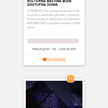
KULTURNA BAŠTINA BUDE
DOSTUPNA SVIMA
O PROJEKTU Iza svakog eksponata krije
se priča o umetniku, porodici, vremenu
ili mestu koje je oblikovalo naš identitet.
KOD BAŠTINE je projekat nastao iz želje
da te...
PRIKUPLJENO 0% 2.000,00 RSD
DONIRAJ
11