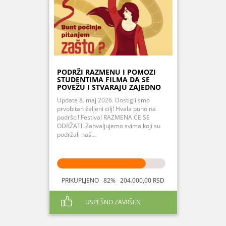
PODRŽI RAZMENU I POMOZI
STUDENTIMA FILMA DA SE
POVEŽU I STVARAJU ZAJEDNO
Update 8. maj 2026. Dostigli smo
prvobitan željeni cilj! Hvala puno na
podršci! Festival RAZMENA ĆE SE
ODRŽATI! Zahvaljujemo svima koji su
podržali naš...
PRIKUPLJENO 82% 204.000,00 RSD
USPEŠNO ZAVRŠEN