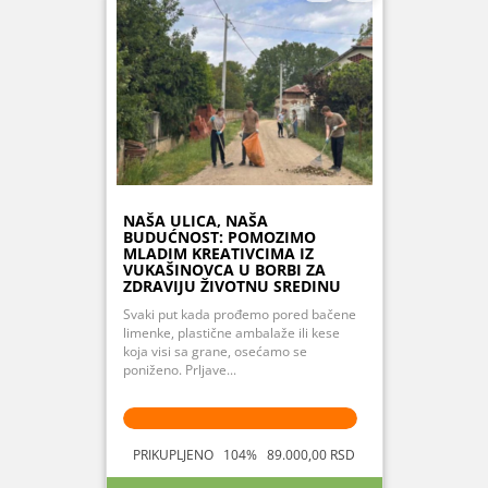
NAŠA ULICA, NAŠA
BUDUĆNOST: POMOZIMO
MLADIM KREATIVCIMA IZ
VUKAŠINOVCA U BORBI ZA
ZDRAVIJU ŽIVOTNU SREDINU
Svaki put kada prođemo pored bačene
limenke, plastične ambalaže ili kese
koja visi sa grane, osećamo se
poniženo. Prljave...
PRIKUPLJENO 104% 89.000,00 RSD