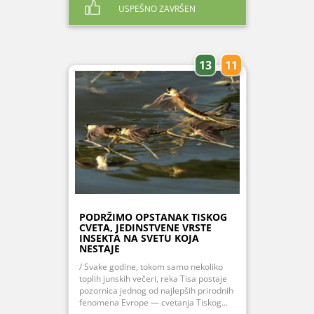
USPEŠNO ZAVRŠEN
13
11
PODRŽIMO OPSTANAK TISKOG
CVETA, JEDINSTVENE VRSTE
INSEKTA NA SVETU KOJA
NESTAJE
/ Svake godine, tokom samo nekoliko
toplih junskih večeri, reka Tisa postaje
pozornica jednog od najlepših prirodnih
fenomena Evrope — cvetanja Tiskog...