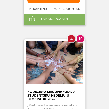
PRIKUPLJENO 116% 406.000,00 RSD
USPEŠNO ZAVRŠEN
4
10
PODRŽIMO MEĐUNARODNU
STUDENTSKU NEDELJU U
BEOGRADU 2026
„Međunarodna studentska nedelja u