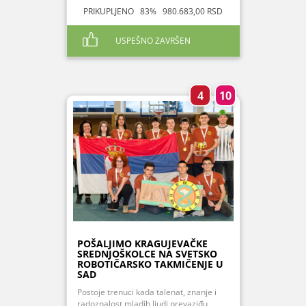
PRIKUPLJENO 83% 980.683,00 RSD
USPEŠNO ZAVRŠEN
4
10
POŠALJIMO KRAGUJEVAČKE
SREDNJOŠKOLCE NA SVETSKO
ROBOTIČARSKO TAKMIČENJE U
SAD
Postoje trenuci kada talenat, znanje i
radoznalost mladih ljudi prevaziđu