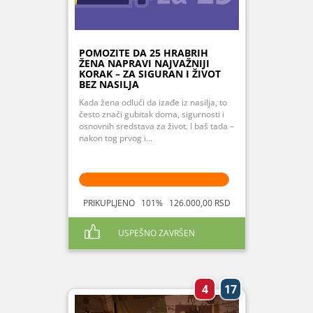
POMOZITE DA 25 HRABRIH
ŽENA NAPRAVI NAJVAŽNIJI
KORAK – ZA SIGURAN I ŽIVOT
BEZ NASILJA
Kada žena odluči da izađe iz nasilja, to
često znači gubitak doma, sigurnosti i
osnovnih sredstava za život. I baš tada –
nakon tog prvog i...
PRIKUPLJENO 101% 126.000,00 RSD
USPEŠNO ZAVRŠEN
4
17