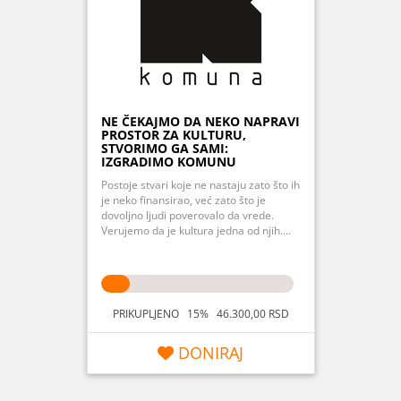
NE ČEKAJMO DA NEKO NAPRAVI
PROSTOR ZA KULTURU,
STVORIMO GA SAMI:
IZGRADIMO KOMUNU
Postoje stvari koje ne nastaju zato što ih
je neko finansirao, već zato što je
dovoljno ljudi poverovalo da vrede.
Verujemo da je kultura jedna od njih....
PRIKUPLJENO 15% 46.300,00 RSD
DONIRAJ