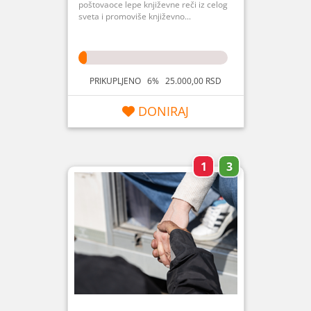
poštovaoce lepe književne reči iz celog
sveta i promoviše književno...
PRIKUPLJENO 6% 25.000,00 RSD
DONIRAJ
1
3