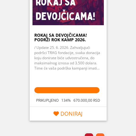
ROKAJ SA DEVOJČICAMA!
PODRŽI ROK KAMP 2026.
/ Update 25. 6. 2026. Zahvaljujući
podršci TRAG fondacije, svaka donacija
koju donirate biće udvostručena, do
maksimalnog iznosa od 3.500 dolara.
Time će vaša podrška kampanji imati...
PRIKUPLJENO 134% 670.000,00 RSD
DONIRAJ