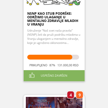
NSNP KAO STUB PODRŠKE:
ODRŽIMO ULAGANJE U
MENTALNO ZDRAVLJE MLADIH
U VRANJU
Udruženje “Naš svet naša pravila”
(NSNP) želi da pruži podršku mladima u
Vranju ulaganjem u mentalno zdravlje,
koje je ugroženo oklonostima...
PRIKUPLJENO 87% 131.000,00 RSD
USPEŠNO ZAVRŠEN
4
9