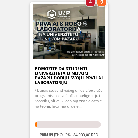
4
9
POMOZITE DA STUDENTI
UNIVERZITETA U NOVOM
PAZARU DOBIJU SVOJU PRVU AI
LABORATORIJU
/ Danas studenti našeg univerziteta uče
programiranje, veštačku inteligenciju i
robotiku, ali veliki deo tog znanja ostaje
na teoriji. Iako imaju ideje,...
PRIKUPLJENO 3% 84.000,00 RSD