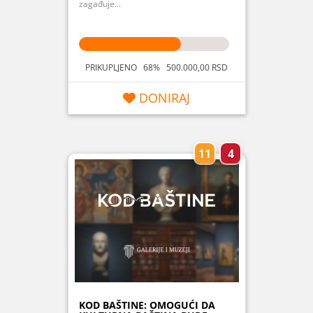
zagađuje...
PRIKUPLJENO 68% 500.000,00 RSD
DONIRAJ
11
4
KOD BAŠTINE: OMOGUĆI DA