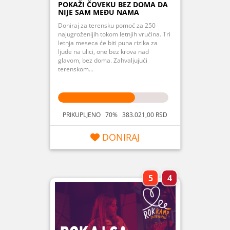
POKAŽI ČOVEKU BEZ DOMA DA
NIJE SAM MEĐU NAMA
Doniraj za terensku pomoć za 250
najugroženijih tokom letnjih vrućina. Tri
letnja meseca će biti puna rizika za
ljude na ulici, one bez krova nad
glavom, bez doma. Zahvaljujući
terenskom...
PRIKUPLJENO 70% 383.021,00 RSD
DONIRAJ
5
4