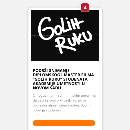
4
PODRŽI SNIMANJE
DIPLOMSKOG I MASTER FILMA
“GOLIH RUKU” STUDENATA
AKADEMIJE UMETNOSTI U
NOVOM SADU
Omogućimo mladim filmskim autorima
da završe svoj prvi veliki korak ka
profesionalnom stvaralaštvu. „Golih
ruku“ je studentski...