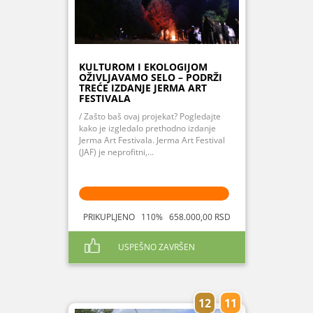
KULTUROM I EKOLOGIJOM
OŽIVLJAVAMO SELO – PODRŽI
TREĆE IZDANJE JERMA ART
FESTIVALA
/ Zašto baš ovaj projekat? Pogledajte
kako je izgledalo prethodno izdanje
Jerma Art Festivala. Jerma Art Festival
(JAF) je neprofitni,...
PRIKUPLJENO 110% 658.000,00 RSD
USPEŠNO ZAVRŠEN
12
11