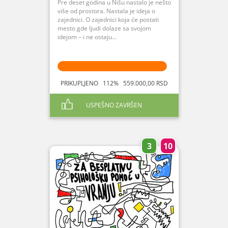
Pre deset godina u Nišu nastalo je nešto
više od prostora. Nastala je ideja o
zajednici. O zajednici koja će postati
mesto gde ljudi dolaze sa svojom
idejom – i ne ostaju...
PRIKUPLJENO 112% 559.000,00 RSD
USPEŠNO ZAVRŠEN
3
10