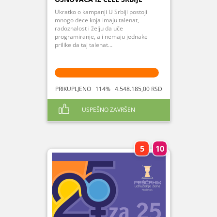
Ukratko o kampanji U Srbiji postoji
mnogo dece koja imaju talenat,
radoznalost i želju da uče
programiranje, ali nemaju jednake
prilike da taj talenat...
PRIKUPLJENO 114% 4.548.185,00 RSD
USPEŠNO ZAVRŠEN
5
10