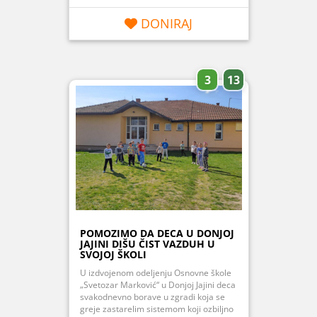
DONIRAJ
3
13
POMOZIMO DA DECA U DONJOJ
JAJINI DIŠU ČIST VAZDUH U
SVOJOJ ŠKOLI
U izdvojenom odeljenju Osnovne škole
„Svetozar Marković“ u Donjoj Jajini deca
svakodnevno borave u zgradi koja se
greje zastarelim sistemom koji ozbiljno