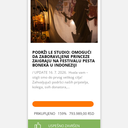
PODRŽI LE STUDIO: OMOGUĆI
DA ZABORAVLJENE PRINCEZE
ZAIGRAJU NA FESTIVALU PESTA
BONEKA U INDONEZIJI
/ UPDATE 16. 7. 2026. Hvala vam –
stigli smo do prvog velikog cilja!
Zahvaljujući podršci naših prijatelja,
kolega, svih donatora,...
PRIKUPLJENO 159% 793.989,00 RSD
USPEŠNO ZAVRŠEN