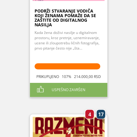
PODRŽI STVARANJE VODIČA
KOJI ŽENAMA POMAŽE DA SE
ZAŠTITE OD DIGITALNOG
NASILJA
Kada žena doživi nasilje u digitalnom
prostoru, kroz pretnje, uznemiravanje,
ucene ili zloupotrebu ličnih fotografija,
prvo pitanje često nije „šta...
PRIKUPLJENO 107% 214.000,00 RSD
USPEŠNO ZAVRŠEN
4
17