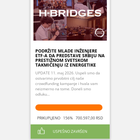
PODRŽITE MLADE INŽENJERE
ETF-A DA PREDSTAVE SRBIJU NA
PRESTIŽNOM SVETSKOM
TAKMIČENJU IZ ENERGETIKE
UPDATE 11. maj 2026. Uspeli smo da
ostvarimo prvobitni cilj naše
crowdfunding kampanje i hvala vam
neizmerno na tome. Doneli smo
odluku...
PRIKUPLJENO 156% 700.597,00 RSD
USPEŠNO ZAVRŠEN