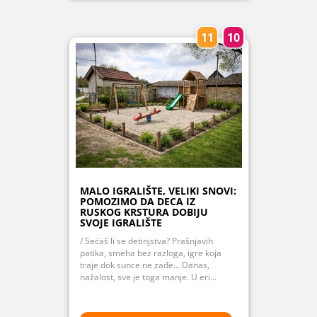
11
10
MALO IGRALIŠTE, VELIKI SNOVI:
POMOZIMO DA DECA IZ
RUSKOG KRSTURA DOBIJU
SVOJE IGRALIŠTE
/ Sećaš li se detinjstva? Prašnjavih
patika, smeha bez razloga, igre koja
traje dok sunce ne zađe… Danas,
nažalost, sve je toga manje. U eri...