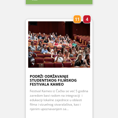
11
4
PODRŽI ODRŽAVANJE
STUDENTSKOG FILMSKOG
FESTIVALA KAMEO
Festival Kameo iz Čačka se već 5 godina
zaredom bavi radom na integraciji i
edukaciji lokalne zajednice u oblasti
filma i vizuelnog stvaralaštva, kao i
njenim upoznavanjem sa...