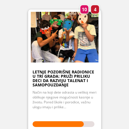
10
4
LETNJE POZORIŠNE RADIONICE
U TRI GRADA: PRUŽI PRILIKU
DECI DA RAZVIJU TALENAT I
SAMOPOUZDANJE
Način na koji dete odrasta u velikoj meri
oblikuje njegove mogućnosti kasnije u
životu. Pored škole i porodice, važnu
ulogu imaju i prilike...