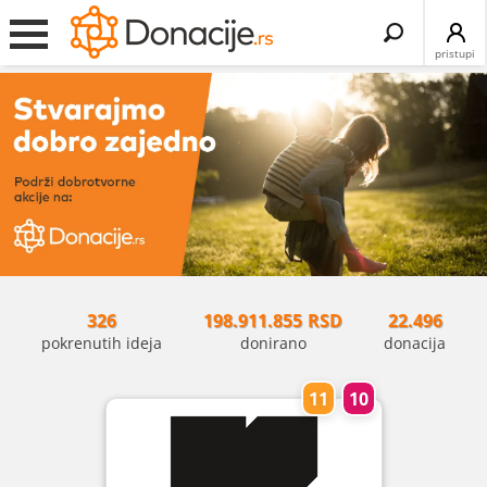
Search
for:
pristupi
326
198.911.855
RSD
22.496
pokrenutih ideja
donirano
donacija
11
10