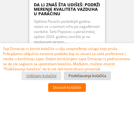
DA LI ZNAŠ ŠTA UDIŠEŠ: PODRŽI
MERENJE KVALITETA VAZDUHA
U PARAĆINU
Opština Paraćin poslednjih godina
nalazi se u samom vrhu po zagađenosti
vazduha. Selo Popovac u paraćinskoj
opštini 2024. godinu završilo je na
neslavnom prvom...
Sajt Donacije.rs koristi kolačiće u cilju unapređenja usluga koje pruža.
Prikupljamo isključivo osnovne podatke koji su vezani za vaše preference i
navike u korišćenju sajta. Daljim korišćenjem sajta Donacije.rs podrazumeva
se da ste saglasni sa upotrebom kolačića. Međutim, možete otvoriti
PRIKUPLJENO 107% 106.850,00 RSD
"Podešavanja kolačića" da bi ste dali kontrolisani pristanak.
Odbijam kolačiće
Podešavanja kolačića
USPEŠNO ZAVRŠEN
Dozvoli kolačiće
3
10