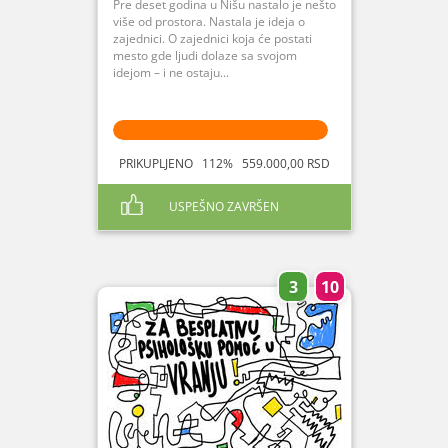
Pre deset godina u Nišu nastalo je nešto
više od prostora. Nastala je ideja o
zajednici. O zajednici koja će postati
mesto gde ljudi dolaze sa svojom
idejom – i ne ostaju...
PRIKUPLJENO 112% 559.000,00 RSD
USPEŠNO ZAVRŠEN
3
10