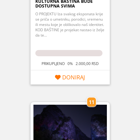
KULTURNA BAŠTINA BUDE
DOSTUPNA SVIMA
O PROJEKTU Iza svakog eksponata krije
se priča o umetniku, porodici, vremenu
ili mestu koje je oblikovalo naš identitet.
KOD BAŠTINE je projekat nastao iz želje
da te...
PRIKUPLJENO 0% 2.000,00 RSD
DONIRAJ
11