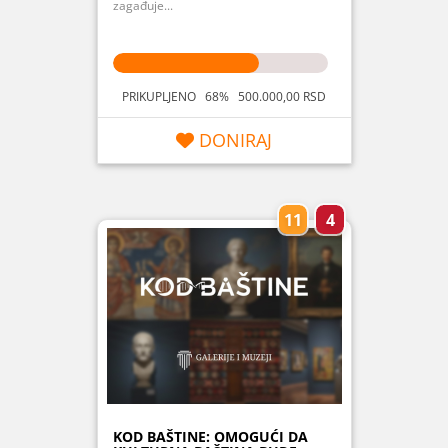
zagađuje...
PRIKUPLJENO 68% 500.000,00 RSD
DONIRAJ
11
4
KOD BAŠTINE: OMOGUĆI DA