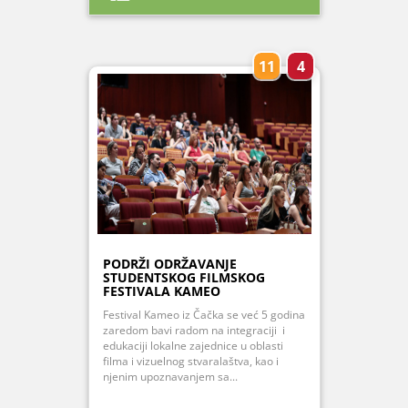
11
4
PODRŽI ODRŽAVANJE
STUDENTSKOG FILMSKOG
FESTIVALA KAMEO
Festival Kameo iz Čačka se već 5 godina
zaredom bavi radom na integraciji i
edukaciji lokalne zajednice u oblasti
filma i vizuelnog stvaralaštva, kao i
njenim upoznavanjem sa...