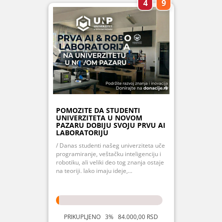
4
9
POMOZITE DA STUDENTI
UNIVERZITETA U NOVOM
PAZARU DOBIJU SVOJU PRVU AI
LABORATORIJU
/ Danas studenti našeg univerziteta uče
programiranje, veštačku inteligenciju i
robotiku, ali veliki deo tog znanja ostaje
na teoriji. Iako imaju ideje,...
PRIKUPLJENO 3% 84.000,00 RSD