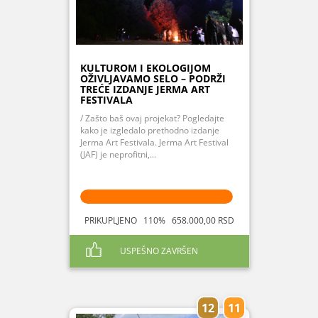
KULTUROM I EKOLOGIJOM
OŽIVLJAVAMO SELO – PODRŽI
TREĆE IZDANJE JERMA ART
FESTIVALA
/ Zašto baš ovaj projekat? Pogledajte
kako je izgledalo prethodno izdanje
Jerma Art Festivala. Jerma Art Festival
(JAF) je neprofitni,...
PRIKUPLJENO 110% 658.000,00 RSD
USPEŠNO ZAVRŠEN
12
11