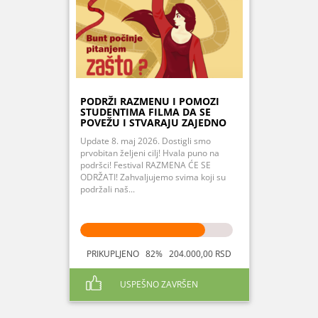
PODRŽI RAZMENU I POMOZI
STUDENTIMA FILMA DA SE
POVEŽU I STVARAJU ZAJEDNO
Update 8. maj 2026. Dostigli smo
prvobitan željeni cilj! Hvala puno na
podršci! Festival RAZMENA ĆE SE
ODRŽATI! Zahvaljujemo svima koji su
podržali naš...
PRIKUPLJENO 82% 204.000,00 RSD
USPEŠNO ZAVRŠEN