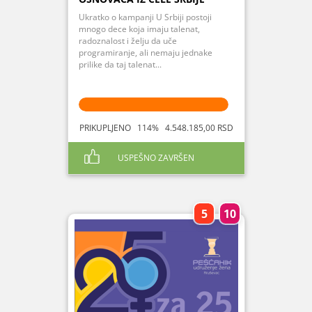
Ukratko o kampanji U Srbiji postoji
mnogo dece koja imaju talenat,
radoznalost i želju da uče
programiranje, ali nemaju jednake
prilike da taj talenat...
PRIKUPLJENO 114% 4.548.185,00 RSD
USPEŠNO ZAVRŠEN
5
10