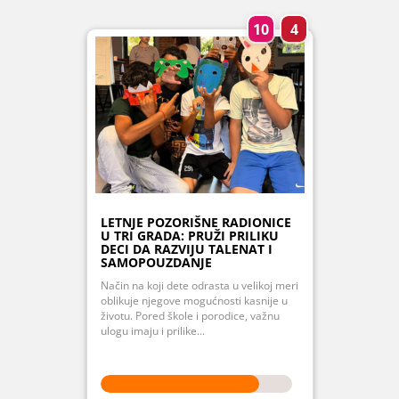
10
4
LETNJE POZORIŠNE RADIONICE
U TRI GRADA: PRUŽI PRILIKU
DECI DA RAZVIJU TALENAT I
SAMOPOUZDANJE
Način na koji dete odrasta u velikoj meri
oblikuje njegove mogućnosti kasnije u
životu. Pored škole i porodice, važnu
ulogu imaju i prilike...