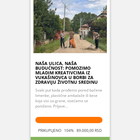
NAŠA ULICA, NAŠA
BUDUĆNOST: POMOZIMO
MLADIM KREATIVCIMA IZ
VUKAŠINOVCA U BORBI ZA
ZDRAVIJU ŽIVOTNU SREDINU
Svaki put kada prođemo pored bačene
limenke, plastične ambalaže ili kese
koja visi sa grane, osećamo se
poniženo. Prljave...
PRIKUPLJENO 104% 89.000,00 RSD