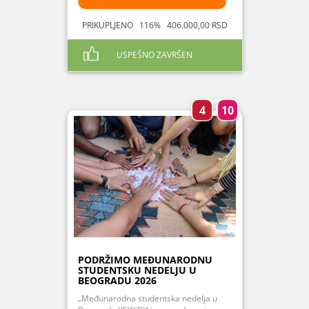
PRIKUPLJENO 116% 406.000,00 RSD
USPEŠNO ZAVRŠEN
4
10
PODRŽIMO MEĐUNARODNU
STUDENTSKU NEDELJU U
BEOGRADU 2026
„Međunarodna studentska nedelja u