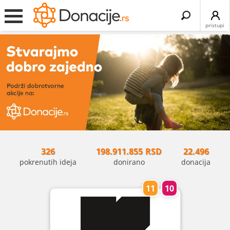
Search
for:
pristupi
326
198.911.855
RSD
22.496
pokrenutih ideja
donirano
donacija
11
10