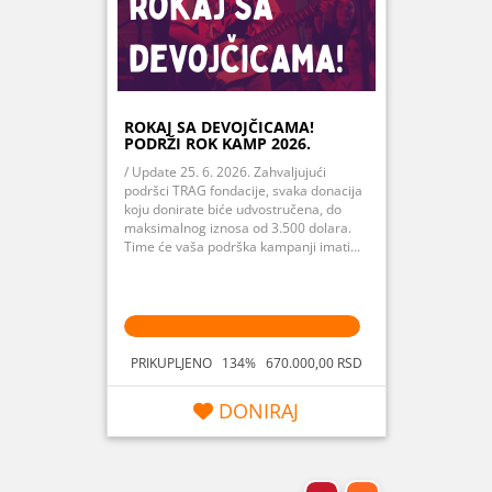
ROKAJ SA DEVOJČICAMA!
PODRŽI ROK KAMP 2026.
/ Update 25. 6. 2026. Zahvaljujući
podršci TRAG fondacije, svaka donacija
koju donirate biće udvostručena, do
maksimalnog iznosa od 3.500 dolara.
Time će vaša podrška kampanji imati...
PRIKUPLJENO 134% 670.000,00 RSD
DONIRAJ