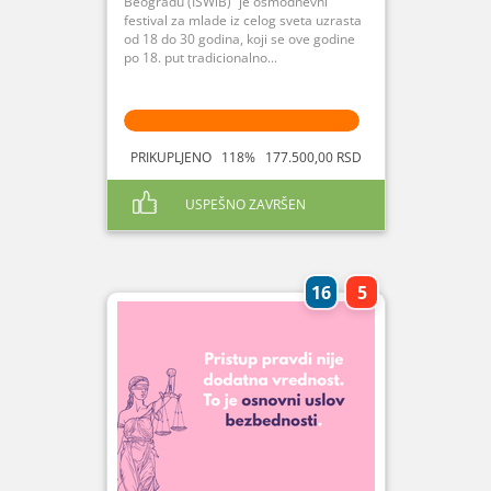
Beogradu (ISWiB)“ je osmodnevni
festival za mlade iz celog sveta uzrasta
od 18 do 30 godina, koji se ove godine
po 18. put tradicionalno...
PRIKUPLJENO 118% 177.500,00 RSD
USPEŠNO ZAVRŠEN
16
5