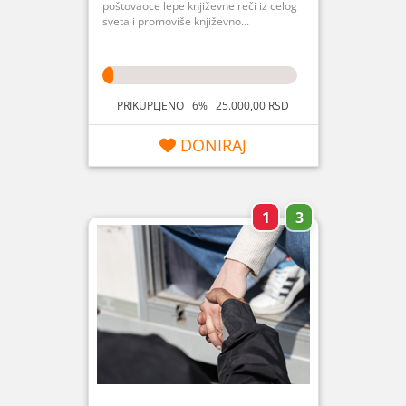
poštovaoce lepe književne reči iz celog
sveta i promoviše književno...
PRIKUPLJENO 6% 25.000,00 RSD
DONIRAJ
1
3