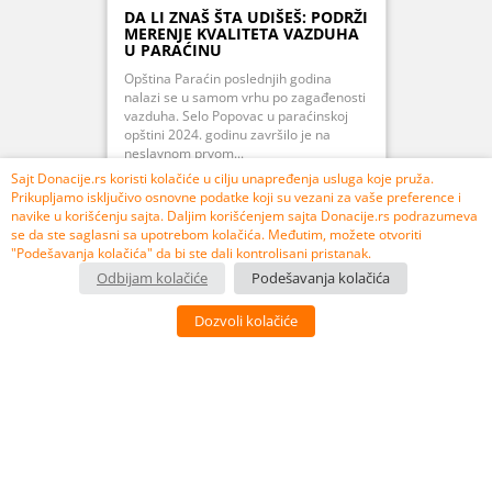
DA LI ZNAŠ ŠTA UDIŠEŠ: PODRŽI
MERENJE KVALITETA VAZDUHA
U PARAĆINU
Opština Paraćin poslednjih godina
nalazi se u samom vrhu po zagađenosti
vazduha. Selo Popovac u paraćinskoj
opštini 2024. godinu završilo je na
neslavnom prvom...
Sajt Donacije.rs koristi kolačiće u cilju unapređenja usluga koje pruža.
Prikupljamo isključivo osnovne podatke koji su vezani za vaše preference i
navike u korišćenju sajta. Daljim korišćenjem sajta Donacije.rs podrazumeva
se da ste saglasni sa upotrebom kolačića. Međutim, možete otvoriti
PRIKUPLJENO 107% 106.850,00 RSD
"Podešavanja kolačića" da bi ste dali kontrolisani pristanak.
Odbijam kolačiće
Podešavanja kolačića
USPEŠNO ZAVRŠEN
Dozvoli kolačiće
3
10