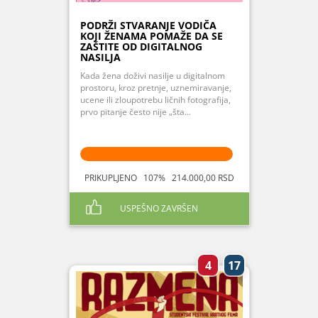
PODRŽI STVARANJE VODIČA
KOJI ŽENAMA POMAŽE DA SE
ZAŠTITE OD DIGITALNOG
NASILJA
Kada žena doživi nasilje u digitalnom
prostoru, kroz pretnje, uznemiravanje,
ucene ili zloupotrebu ličnih fotografija,
prvo pitanje često nije „šta...
PRIKUPLJENO 107% 214.000,00 RSD
USPEŠNO ZAVRŠEN
4
17