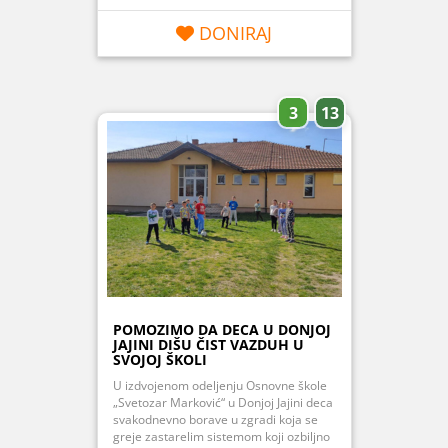
DONIRAJ
3
13
POMOZIMO DA DECA U DONJOJ
JAJINI DIŠU ČIST VAZDUH U
SVOJOJ ŠKOLI
U izdvojenom odeljenju Osnovne škole
„Svetozar Marković“ u Donjoj Jajini deca
svakodnevno borave u zgradi koja se
greje zastarelim sistemom koji ozbiljno