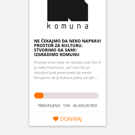
NE ČEKAJMO DA NEKO NAPRAVI
PROSTOR ZA KULTURU,
STVORIMO GA SAMI:
IZGRADIMO KOMUNU
Postoje stvari koje ne nastaju zato što ih
je neko finansirao, već zato što je
dovoljno ljudi poverovalo da vrede.
Verujemo da je kultura jedna od njih....
PRIKUPLJENO 15% 46.300,00 RSD
DONIRAJ