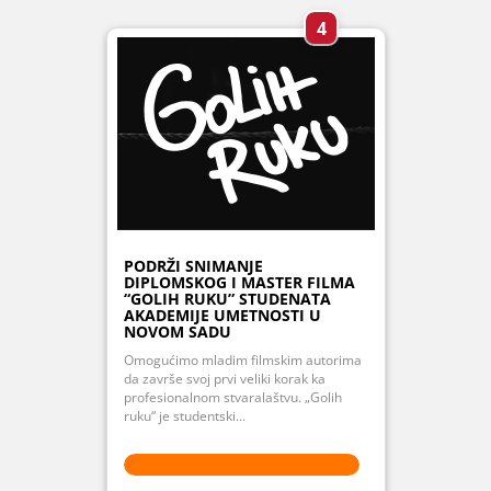
4
PODRŽI SNIMANJE
DIPLOMSKOG I MASTER FILMA
“GOLIH RUKU” STUDENATA
AKADEMIJE UMETNOSTI U
NOVOM SADU
Omogućimo mladim filmskim autorima
da završe svoj prvi veliki korak ka
profesionalnom stvaralaštvu. „Golih
ruku“ je studentski...