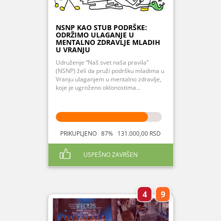
NSNP KAO STUB PODRŠKE:
ODRŽIMO ULAGANJE U
MENTALNO ZDRAVLJE MLADIH
U VRANJU
Udruženje “Naš svet naša pravila”
(NSNP) želi da pruži podršku mladima u
Vranju ulaganjem u mentalno zdravlje,
koje je ugroženo oklonostima...
PRIKUPLJENO 87% 131.000,00 RSD
USPEŠNO ZAVRŠEN
4
9