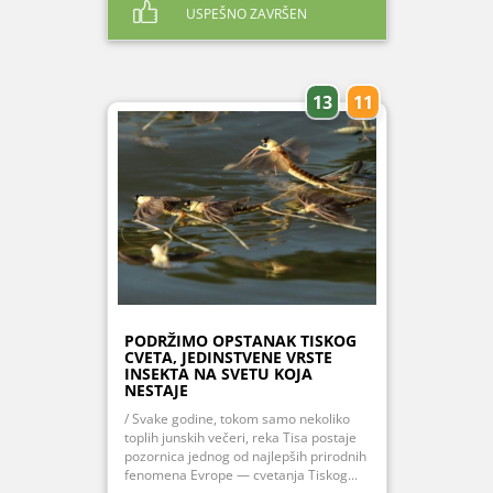
USPEŠNO ZAVRŠEN
13
11
PODRŽIMO OPSTANAK TISKOG
CVETA, JEDINSTVENE VRSTE
INSEKTA NA SVETU KOJA
NESTAJE
/ Svake godine, tokom samo nekoliko
toplih junskih večeri, reka Tisa postaje
pozornica jednog od najlepših prirodnih
fenomena Evrope — cvetanja Tiskog...