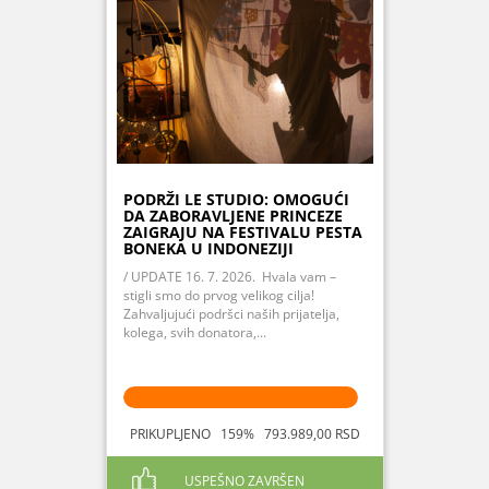
PODRŽI LE STUDIO: OMOGUĆI
DA ZABORAVLJENE PRINCEZE
ZAIGRAJU NA FESTIVALU PESTA
BONEKA U INDONEZIJI
/ UPDATE 16. 7. 2026. Hvala vam –
stigli smo do prvog velikog cilja!
Zahvaljujući podršci naših prijatelja,
kolega, svih donatora,...
PRIKUPLJENO 159% 793.989,00 RSD
USPEŠNO ZAVRŠEN