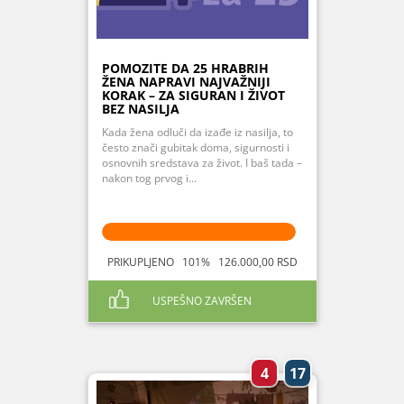
POMOZITE DA 25 HRABRIH
ŽENA NAPRAVI NAJVAŽNIJI
KORAK – ZA SIGURAN I ŽIVOT
BEZ NASILJA
Kada žena odluči da izađe iz nasilja, to
često znači gubitak doma, sigurnosti i
osnovnih sredstava za život. I baš tada –
nakon tog prvog i...
PRIKUPLJENO 101% 126.000,00 RSD
USPEŠNO ZAVRŠEN
4
17