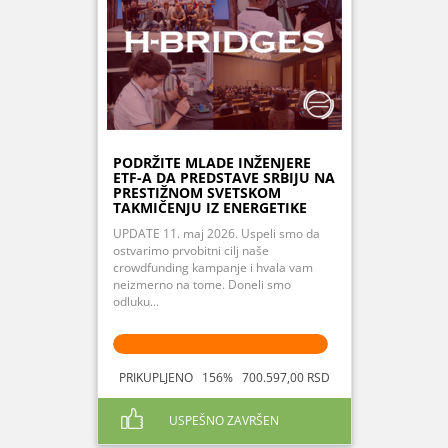
PODRŽITE MLADE INŽENJERE
ETF-A DA PREDSTAVE SRBIJU NA
PRESTIŽNOM SVETSKOM
TAKMIČENJU IZ ENERGETIKE
UPDATE 11. maj 2026. Uspeli smo da
ostvarimo prvobitni cilj naše
crowdfunding kampanje i hvala vam
neizmerno na tome. Doneli smo
odluku...
PRIKUPLJENO 156% 700.597,00 RSD
USPEŠNO ZAVRŠEN