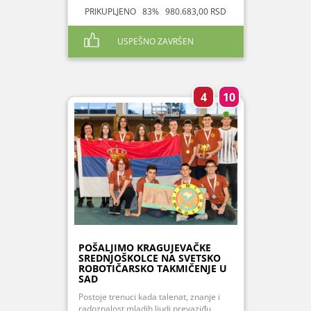
PRIKUPLJENO 83% 980.683,00 RSD
USPEŠNO ZAVRŠEN
4
10
POŠALJIMO KRAGUJEVAČKE
SREDNJOŠKOLCE NA SVETSKO
ROBOTIČARSKO TAKMIČENJE U
SAD
Postoje trenuci kada talenat, znanje i
radoznalost mladih ljudi prevaziđu