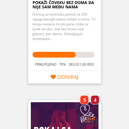
POKAŽI ČOVEKU BEZ DOMA DA
NIJE SAM MEĐU NAMA
Doniraj za terensku pomoć za 250
najugroženijih tokom letnjih vrućina. Tri
letnja meseca će biti puna rizika za
ljude na ulici, one bez krova nad
glavom, bez doma. Zahvaljujući
terenskom...
PRIKUPLJENO 70% 383.021,00 RSD
DONIRAJ
5
4