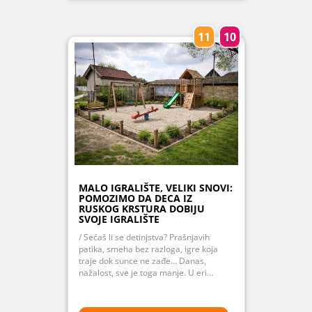
11
10
MALO IGRALIŠTE, VELIKI SNOVI:
POMOZIMO DA DECA IZ
RUSKOG KRSTURA DOBIJU
SVOJE IGRALIŠTE
/ Sećaš li se detinjstva? Prašnjavih
patika, smeha bez razloga, igre koja
traje dok sunce ne zađe… Danas,
nažalost, sve je toga manje. U eri...