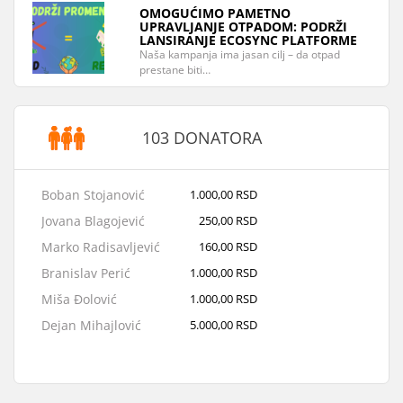
OMOGUĆIMO PAMETNO
UPRAVLJANJE OTPADOM: PODRŽI
LANSIRANJE ECOSYNC PLATFORME
Naša kampanja ima jasan cilj – da otpad
prestane biti…
103 DONATORA
Boban Stojanović
1.000,00 RSD
Jovana Blagojević
250,00 RSD
Marko Radisavljević
160,00 RSD
Branislav Perić
1.000,00 RSD
Miša Đolović
1.000,00 RSD
Dejan Mihajlović
5.000,00 RSD
Le-Co Doo Paraćin
12.000,00 RSD
Sava Radulović
1.000,00 RSD