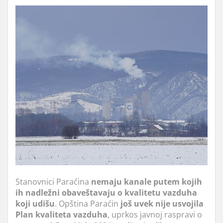
Stanovnici Paraćina
nemaju kanale putem kojih
ih nadležni obaveštavaju o kvalitetu vazduha
koji udišu
. Opština Paraćin
još
uvek nije
usvojila
Plan
kvaliteta
vazduha
, uprkos javnoj raspravi o