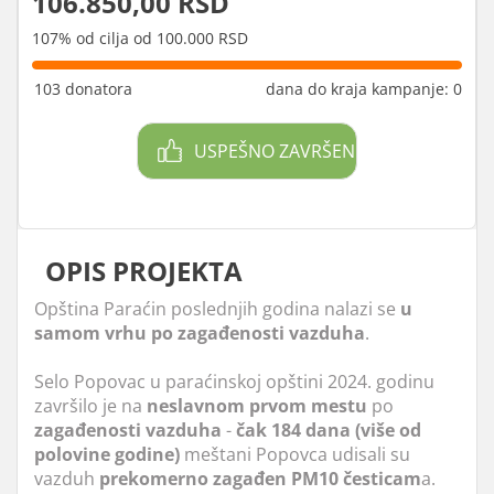
106.850,00 RSD
107% od cilja od 100.000 RSD
103 donatora
dana do kraja kampanje: 0
USPEŠNO ZAVRŠEN
OPIS PROJEKTA
Opština Paraćin poslednjih godina nalazi se
u
samom vrhu po zagađenosti vazduha
.
Selo Popovac u paraćinskoj opštini 2024. godinu
završilo je na
neslavnom
prvom
mestu
po
zagađenosti
vazduha
-
čak 184 dana (više od
polovine godine)
meštani Popovca udisali su
vazduh
prekomerno zagađen PM10 česticam
a.