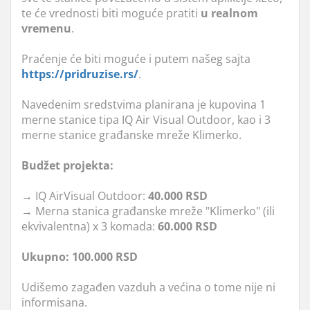
te će vrednosti biti moguće pratiti
u
realnom
vremenu
.
Praćenje će biti moguće i putem našeg sajta
https://pridruzise.rs/
.
Navedenim sredstvima planirana je kupovina 1
merne stanice tipa IQ Air Visual Outdoor, kao i 3
merne stanice građanske mreže Klimerko.
Budžet projekta:
→ IQ AirVisual Outdoor:
40.000 RSD
→ Merna stanica građanske mreže "Klimerko" (ili
ekvivalentna) x 3 komada:
60.000 RSD
Ukupno: 100.000 RSD
Udišemo zagađen vazduh a većina o tome nije ni
informisana.