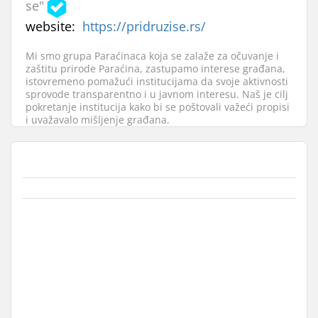
se"
website:
https://pridruzise.rs/
Mi smo grupa Paraćinaca koja se zalaže za očuvanje i
zaštitu prirode Paraćina, zastupamo interese građana,
istovremeno pomažući institucijama da svoje aktivnosti
sprovode transparentno i u javnom interesu. Naš je cilj
pokretanje institucija kako bi se poštovali važeći propisi
i uvažavalo mišljenje građana.