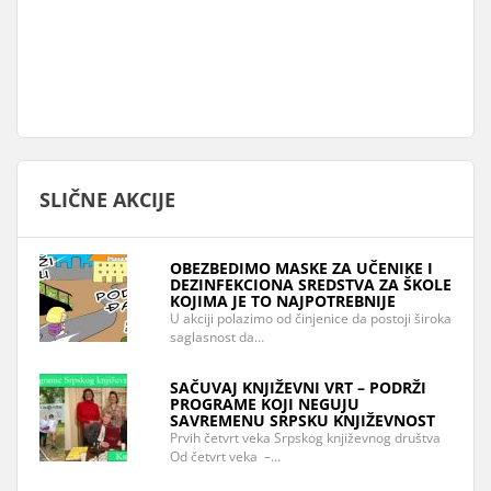
SLIČNE AKCIJE
OBEZBEDIMO MASKE ZA UČENIKE I
DEZINFEKCIONA SREDSTVA ZA ŠKOLE
KOJIMA JE TO NAJPOTREBNIJE
U akciji polazimo od činjenice da postoji široka
saglasnost da…
SAČUVAJ KNJIŽEVNI VRT – PODRŽI
PROGRAME KOJI NEGUJU
SAVREMENU SRPSKU KNJIŽEVNOST
Prvih četvrt veka Srpskog književnog društva
Od četvrt veka –…