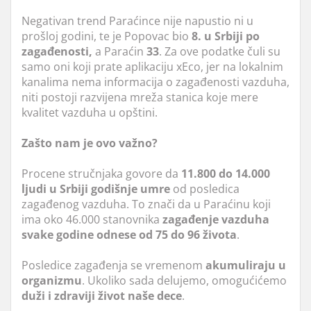
Negativan trend Paraćince nije napustio ni u
prošloj godini, te je Popovac bio
8. u Srbiji po
zagađenosti,
a Paraćin
33
. Za ove podatke čuli su
samo oni koji prate aplikaciju xEco, jer na lokalnim
kanalima nema informacija o zagađenosti vazduha,
niti postoji razvijena mreža stanica koje mere
kvalitet vazduha u opštini.
Zašto nam je ovo važno?
Procene stručnjaka govore da
11.800 do 14.000
ljudi u Srbiji godišnje umre
od posledica
zagađenog vazduha. To znači da u Paraćinu koji
ima oko 46.000 stanovnika
zagađenje vazduha
svake godine odnese od 75 do 96 života
.
Posledice zagađenja se vremenom
akumuliraju
u
organizmu
. Ukoliko sada delujemo, omogućićemo
duži i zdraviji život naše dece
.