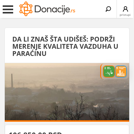
Search
for:
pristupi
DA LI ZNAŠ ŠTA UDIŠEŠ: PODRŽI
MERENJE KVALITETA VAZDUHA U
PARAĆINU