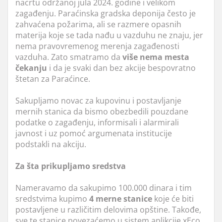
nacrtu održanoj jula 2024. godine i velikom
zagađenju. Paraćinska gradska deponija često je
zahvaćena požarima, ali se razmere opasnih
materija koje se tada nađu u vazduhu ne znaju, jer
nema pravovremenog merenja zagađenosti
vazduha. Zato smatramo da
više nema
mesta
čekanju
i da je svaki dan bez akcije bespovratno
štetan za Paraćince.
Sakupljamo novac za kupovinu i postavljanje
mernih stanica da bismo obezbedili pouzdane
podatke o zagađenju, informisali i alarmirali
javnost i uz pomoć argumenata institucije
podstakli na akciju.
Za šta prikupljamo sredstva
Nameravamo da sakupimo 100.000 dinara i tim
sredstvima kupimo
4 merne
stanice
koje će biti
postavljene u različitim delovima opštine. Takođe,
sve te stanice povezaćemo u sistem aplikcije xEco,