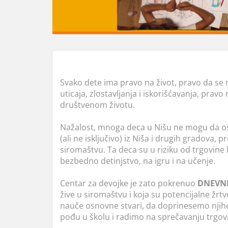
Svako dete ima pravo na život, pravo da se r
uticaja, zlostavljanja i iskorišćavanja, pr
društvenom životu.
Nažalost, mnoga deca u Nišu ne mogu da ost
(ali ne isključivo) iz Niša i drugih gradova, pros
siromaštvu. Ta deca su u riziku od trgovine 
bezbedno detinjstvo, na igru i na učenje.
Centar za devojke je zato pokrenuo
DNEVNI
žive u siromaštvu i koja su potencijalne žrt
nauče osnovne stvari, da doprinesemo njih
pođu u školu i radimo na sprečavanju trgo