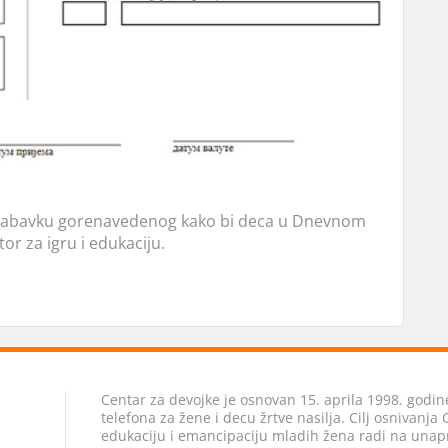
 nabavku gorenavedenog kako bi deca u Dnevnom
or za igru i edukaciju.
Centar za devojke je osnovan 15. aprila 1998. godine
telefona za žene i decu žrtve nasilja. Cilj osnivanja
edukaciju i emancipaciju mladih žena radi na unapr