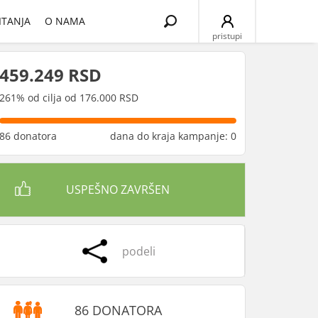
Search
ITANJA
O NAMA
for:
pristupi
459.249 RSD
261% od cilja od 176.000 RSD
86 donatora
dana do kraja kampanje: 0
USPEŠNO ZAVRŠEN
podeli
86 DONATORA