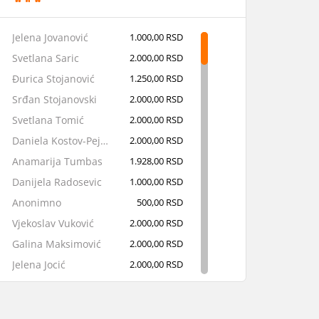
Jelena Jovanović
1.000,00 RSD
Svetlana Saric
2.000,00 RSD
Đurica Stojanović
1.250,00 RSD
Srđan Stojanovski
2.000,00 RSD
Svetlana Tomić
2.000,00 RSD
Daniela Kostov-Pejčev
2.000,00 RSD
Anamarija Tumbas
1.928,00 RSD
Danijela Radosevic
1.000,00 RSD
Anonimno
500,00 RSD
Vjekoslav Vuković
2.000,00 RSD
Galina Maksimović
2.000,00 RSD
Jelena Jocić
2.000,00 RSD
Sara Plazinić
10.000,00 RSD
Dario Nikolić
10.000,00 RSD