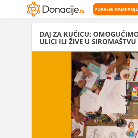
POKRENI KAMPANJ
DAJ ZA KUĆICU: OMOGUĆIMO 
ULICI ILI ŽIVE U SIROMAŠTVU