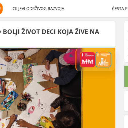
U
CILJEVI ODRŽIVOG RAZVOJA
ČESTA P
BOLJI ŽIVOT DECI KOJA ŽIVE NA