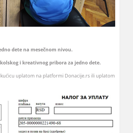
jedno dete na mesečnom nivou.
olskog i kreativnog pribora za jedno dete.
kućicu uplatom na platformi Donacije.rs ili uplatom