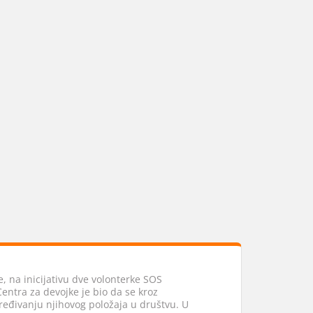
, na inicijativu dve volonterke SOS
 Centra za devojke je bio da se kroz
eđivanju njihovog položaja u društvu. U