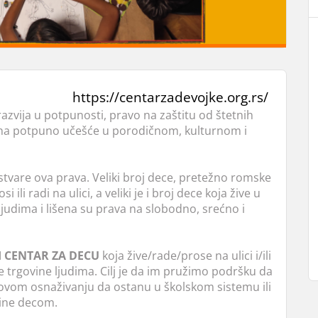
https://centarzadevojke.org.rs/
azvija u potpunosti, pravo na zaštitu od štetnih
avo na potpuno učešće u porodičnom, kulturnom i
vare ova prava. Veliki broj dece, pretežno romske
i ili radi na ulici, a veliki je i broj dece koja žive u
ljudima i lišena su prava na slobodno, srećno i
 CENTAR ZA DECU
koja žive/rade/prose na ulici i/ili
ve trgovine ljudima. Cilj je da im pružimo podršku da
ovom osnaživanju da ostanu u školskom sistemu ili
vine decom.