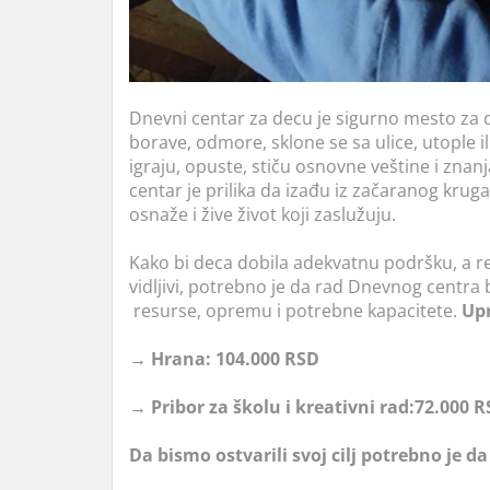
Dnevni centar za decu je sigurno mesto za 
borave, odmore, sklone se sa ulice, utople il
igraju, opuste, stiču osnovne veštine i znan
centar je prilika da izađu iz začaranog kruga 
osnaže i žive život koji zaslužuju.
Kako bi deca dobila adekvatnu podršku, a re
vidljivi, potrebno je da rad Dnevnog centr
resurse, opremu i potrebne kapacitete.
Upr
→ Hrana: 104.000 RSD
→ Pribor za školu i kreativni rad:72.000 
Da bismo ostvarili svoj cilj potrebno je 