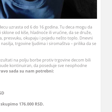
decu uzrasta od 6 do 16 godina. Tu deca mogu da
i sklone od kiše, hladnoće ili vrućine, da se druže,
ja, presvuku, okupaju i pojedu nešto toplo. Dnevni
nasilja, trgovine ljudima i siromaštva – prilika da se
zultati na polju borbe protiv trgovine decom bili
a bude kontinuiran, da poseduje sve neophodne
avo sada su nam potrebni:
RSD
da skupimo 176.000 RSD.