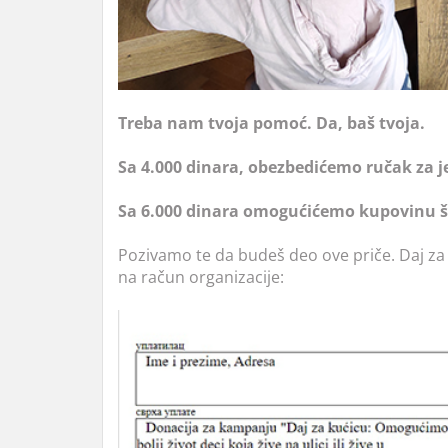
Treba nam tvoja pomoć. Da, baš tvoja.
Sa 4.000 dinara, obezbedićemo ručak za 
Sa 6.000 dinara omogućićemo kupovinu šk
Pozivamo te da budeš deo ove priče. Daj za 
na račun organizacije: