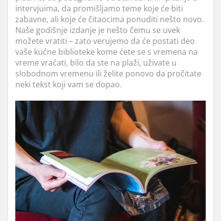
intervjuima, da promišljamo teme koje će biti
zabavne, ali koje će
čitaocima ponuditi nešto novo.
Naše godišnje izdanje je nešto čemu se uvek
možete vratiti – zato verujemo da će postati deo
vaše kućne biblioteke kome ćete se s vremena na
vreme vraćati, bilo da ste na plaži, uživate u
slobodnom vremenu ili želite ponovo d
a pročitate
neki tekst koji vam se dopao.