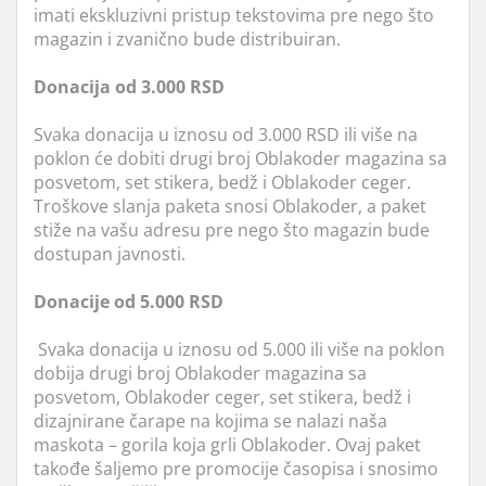
imati ekskluzivni pristup tekstovima pre nego što
magazin i zvanično bude distribuiran.
Donacija od 3.000 RSD
Svaka donacija u iznosu od 3.000 R
SD ili više na
poklon će dobiti drugi broj Oblakoder magazina sa
posvetom,
set
stiker
a
, bedž i Oblakoder ceger.
Troškove slanja paketa snosi Oblakoder, a paket
stiže na vašu adresu pre nego što magazin bude
dostupan javnosti.
Donacije od 5.000 RSD
Svaka donacija u iznosu od 5.000 ili više na poklon
dobija drugi broj Oblakoder magazina sa
posvetom, Oblakoder ceger, set stikera, bedž i
dizajnirane čarape na kojima se nalazi naša
maskota – gorila koja grli Oblakoder. Ovaj paket
takođe šaljemo pre promocije časopisa i snosimo