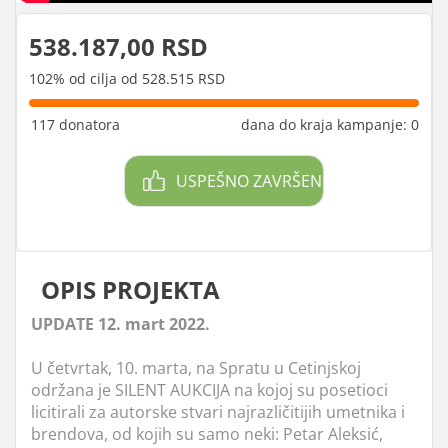
538.187,00 RSD
102% od cilja od 528.515 RSD
117 donatora
dana do kraja kampanje: 0
USPEŠNO ZAVRŠEN
OPIS PROJEKTA
UPDATE 12. mart 2022.
U četvrtak, 10. marta, na Spratu u Cetinjskoj
održana je SILENT AUKCIJA na kojoj su posetioci
licitirali za autorske stvari najrazličitijih umetnika i
brendova, od kojih su samo neki: Petar Aleksić,