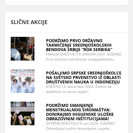
SLIČNE AKCIJE
PODRŽIMO PRVO DRŽAVNO
TAKMIČENJE SREDNJOŠKOLSKIH
BENDOVA SRBIJE “ROK SERBIKA”
FINALNI IZVEŠTAJ [19. JANUAR 2024. GODINE]
Prvo državno takmičenje srednjoškolskih…
POŠALJIMO SRPSKE SREDNJOŠKOLCE
NA SVETSKO PRVENSTVO IZ OBLASTI
DRUŠTVENIH NAUKA U INDONEZIJU
IZVEŠTAJ 13. decembar 2024. Želimo da
podelimo sa vama uspeh…
PODRŽIMO SMANJENJE
MENSTRUALNOG SIROMAŠTVA:
DONIRAJMO HIGIJENSKE ULOŠKE
OBRAZOVNIM INSTITUCIJAMA!
ZAVRŠNI IZVEŠTAJ [19. jun 2024. GODINE]
Zahvaljujući vašim donacijama, uspele…