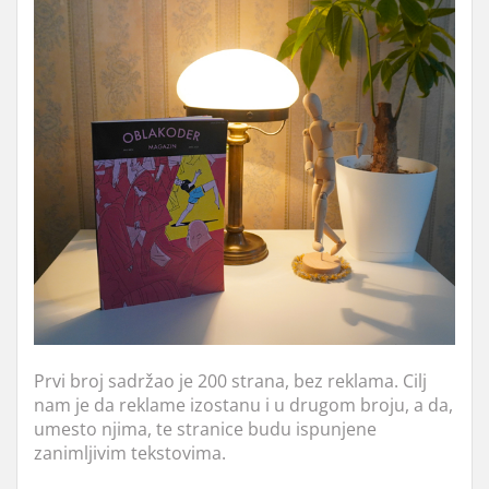
Prvi broj sadržao je 200 strana, bez reklama. Cilj
nam je da reklame izostanu i u drugom broju, a da,
umesto njima, te stranice budu ispunjene
zanimljivim tekstovima.