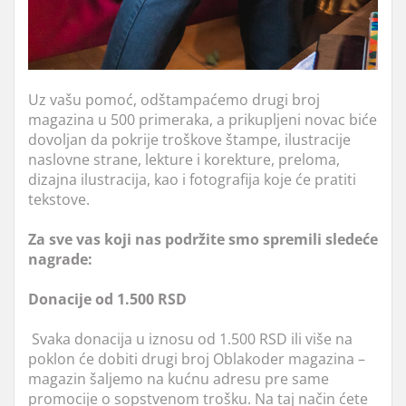
Uz vašu pomoć, odštampaćemo drugi broj
magazina u 500 primeraka, a prikupljeni novac biće
dovoljan da pokrije troškove štampe, ilustracije
naslovne strane, lekture i korekture, preloma,
dizajna ilustracija, kao i fotografija koje će pratiti
tekstove.
Za
sve vas koji nas podržite smo spremili sledeće
nagrade:
Donacije od 1.500 RSD
Svaka donacija u iznosu od 1.500 RSD ili više na
poklon će dobiti drugi broj Oblakoder magazina –
magazin šaljemo na kućnu adresu pre same
promocije o sopstvenom trošku. N
a taj način ćete