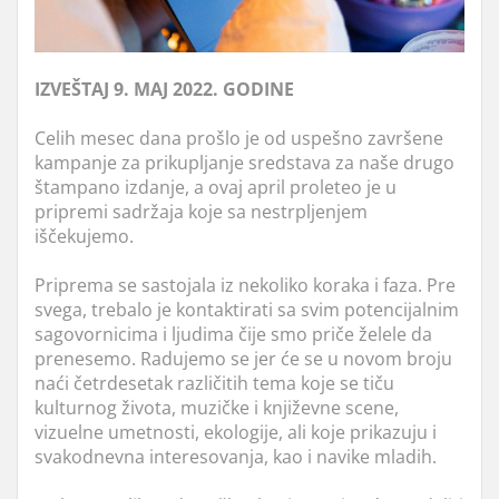
IZVEŠTAJ 9. MAJ 2022. GODINE
Celih mesec dana prošlo je od uspešno završene
kampanje za prikupljanje sredstava za naše drugo
štampano izdanje, a ovaj april proleteo je u
pripremi sadržaja koje sa nestrpljenjem
iščekujemo.
Priprema se sastojala iz nekoliko koraka i faza. Pre
svega, trebalo je kontaktirati sa svim potencijalnim
sagovornicima i ljudima čije smo priče želele da
prenesemo. Radujemo se jer će se u novom broju
naći četrdesetak različitih tema koje se tiču
kulturnog života, muzičke i književne scene,
vizuelne umetnosti, ekologije, ali koje prikazuju i
svakodnevna interesovanja, kao i navike mladih.