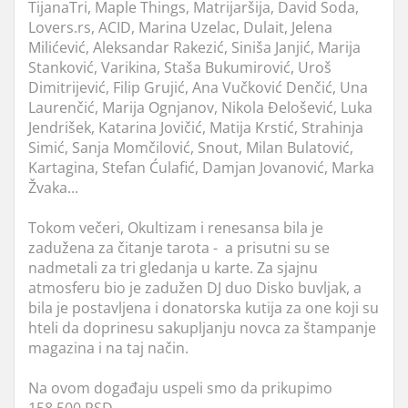
TijanaTri, Maple Things, Matrijaršija, David Soda,
Lovers.rs, ACID, Marina Uzelac, Dulait, Jelena
Milićević, Aleksandar Rakezić, Siniša Janjić, Marija
Stanković, Varikina, Staša Bukumirović, Uroš
Dimitrijević, Filip Grujić, Ana Vučković Denčić, Una
Laurenčić, Marija Ognjanov, Nikola Đelošević, Luka
Jendrišek, Katarina Jovičić, Matija Krstić, Strahinja
Simić, Sanja Momčilović, Snout, Milan Bulatović,
Kartagina, Stefan Ćulafić, Damjan Jovanović, Marka
Žvaka...
Tokom večeri, Okultizam i renesansa bila je
zadužena za čitanje tarota - a prisutni su se
nadmetali za tri gledanja u karte. Za sjajnu
atmosferu bio je zadužen DJ duo Disko buvljak, a
bila je postavljena i donatorska kutija za one koji su
hteli da doprinesu sakupljanju novca za štampanje
magazina i na taj način.
Na ovom događaju uspeli smo da prikupimo