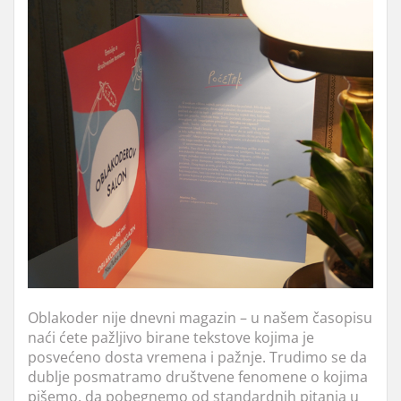
Oblakoder nije dnevni magazin – u našem časop
isu
naći ćete pažljivo birane tekstove kojima je
posvećeno dosta vremena i pažnje. Trudimo se da
dublje posmatramo društvene fenomene o kojima
pišemo, da pobegnemo od standardnih pitanja u