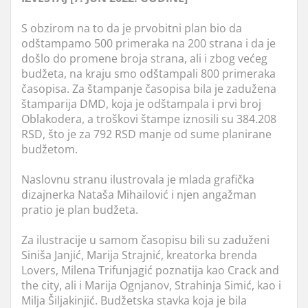
S obzirom na to da je prvobitni plan bio da
odštampamo 500 primeraka na 200 strana i da je
došlo do promene broja strana, ali i zbog većeg
budžeta, na kraju smo odštampali 800 primeraka
časopisa. Za štampanje časopisa bila je zadužena
štamparija DMD, koja je odštampala i prvi broj
Oblakodera, a troškovi štampe iznosili su 384.208
RSD, što je za 792 RSD manje od sume planirane
budžetom.
Naslovnu stranu ilustrovala je mlada grafička
dizajnerka Nataša Mihailović i njen angažman
pratio je plan budžeta.
Za ilustracije u samom časopisu bili su zaduženi
Siniša Janjić, Marija Strajnić, kreatorka brenda
Lovers, Milena Trifunjagić poznatija kao Crack and
the city, ali i Marija Ognjanov, Strahinja Simić, kao i
Milja Šiljakinjić. Budžetska stavka koja je bila