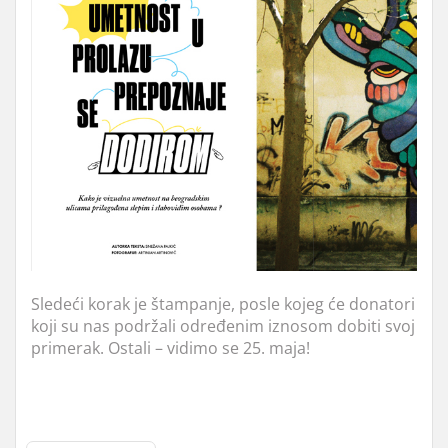
Sledeći korak je štampanje, posle kojeg će donatori
koji su nas podržali određenim iznosom dobiti svoj
primerak. Ostali – vidimo se 25. maja!