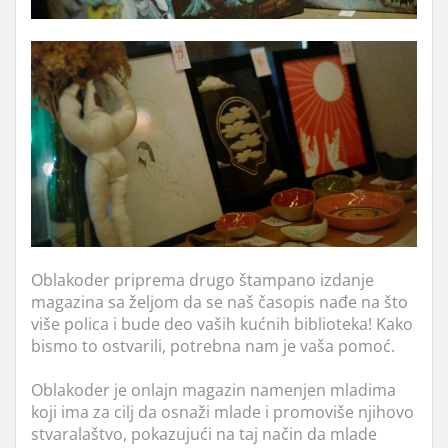
Oblakoder priprema drugo štampano izdanje
magazina sa željom da se naš časopis nađe na što
više polica i bude deo vaših kućnih biblioteka! Kako
bismo to ostvarili, potrebna nam je vaša pomoć.
Oblakoder je onlajn magazin namenjen mladima
koji ima za cilj d
a osnaži mlade i promoviše njihovo
stvaralaštvo, pokazujući na taj način da mlade