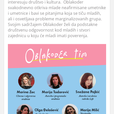
interesuju društvo i kultura.
Oblakoder
svakodnevno otkriva mlade neafirmisane umetnike
i umetnice i bavi se pitanjima koja se tiču mladih,
ali i osvetljava probleme margina
lizovanih grupa.
Svojim sadržajem Oblakoder želi da podstakne
društvenu odgovornost kod mladih i stvori
zajednicu u koju će mladi imati poverenja.