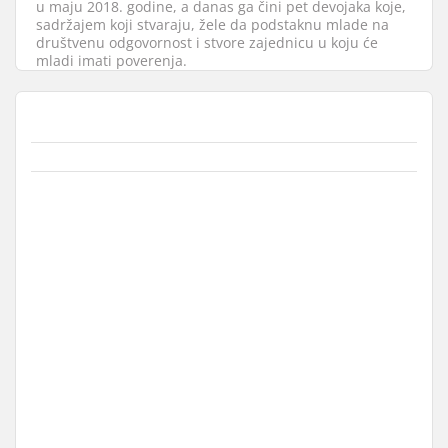
u maju 2018. godine, a danas ga čini pet devojaka koje,
sadržajem koji stvaraju, žele da podstaknu mlade na
društvenu odgovornost i stvore zajednicu u koju će
mladi imati poverenja.