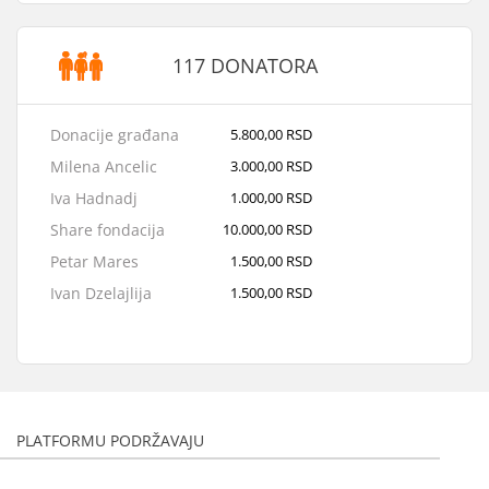
117 DONATORA
Donacije građana
5.800,00 RSD
Milena Ancelic
3.000,00 RSD
Iva Hadnadj
1.000,00 RSD
Share fondacija
10.000,00 RSD
Petar Mares
1.500,00 RSD
Ivan Dzelajlija
1.500,00 RSD
Isidora Jovandic
1.500,00 RSD
Ivan Pantic
3.000,00 RSD
Vera Milovanovic
1.500,00 RSD
Anonimno
1.500,00 RSD
PLATFORMU PODRŽAVAJU
Andjela Dubljevic
1.720,00 RSD
Marko Herman
5.000,00 RSD