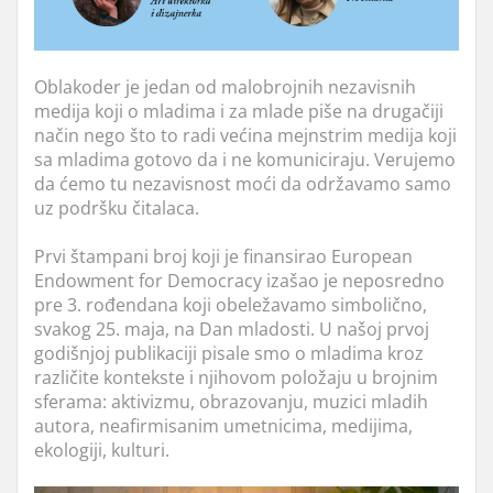
Oblakoder je jedan od malobrojnih nezavisnih
medija koji o mladima i za mlade piše na drugačiji
način nego š
to to radi većina mejnstrim medija koji
sa mladima gotovo da i ne komuniciraju. Verujemo
da ćemo tu nezavisnost moći da održavamo samo
uz podršku čitalaca.
Prvi štampani broj koji je finansirao European
Endowment for Democracy izašao je neposredno
pre 3.
rođendana koji obeležavamo simbolično,
svakog 25. maja, na Dan mladosti. U našoj prvoj
godišnjoj publikaciji pisale smo o mladima kroz
različite kontekste i njihovom položaju u brojnim
sferama: aktivizmu, obrazovanju, muzici mladih
autora, neafirmisanim um
etnicima, medijima,
ekologiji, kulturi.