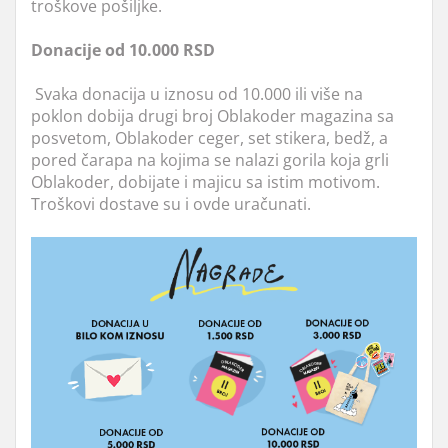
troškove pošiljke.
Donacije od 10.000 RSD
Svaka donacija u iznosu od 10.000 ili više na
poklon dobija drugi broj Oblakoder magazina sa
posvetom, Oblakoder ceger, set stikera, bedž, a
pored čarapa na koji
ma se nalazi gorila koja grli
Oblakoder, dobijate i majicu sa istim motivom.
Troškovi dostave su i ovde uračunati.