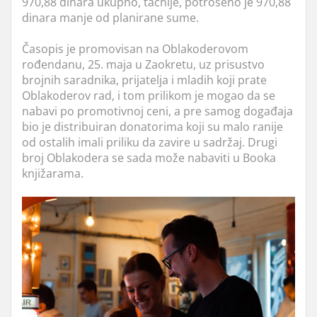
970,88 dinara ukupno, tačnije, potrošeno je 970,88
dinara manje od planirane sume.
Časopis je promovisan na Oblakoderovom
rođendanu, 25. maja u Zaokretu, uz prisustvo
brojnih saradnika, prijatelja i mladih koji prate
Oblakoderov rad, i tom prilikom je mogao da se
nabavi po promotivnoj ceni, a pre samog događaja
bio je distribuiran donatorima koji su malo ranije
od ostalih imali priliku da zavire u sadržaj. Drugi
broj Oblakodera se sada može nabaviti u Booka
knjižarama.