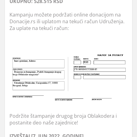
UKUPNO: 528.515 RSD
Kampanju možete podržati online donacijom na
Donacije.rs ili uplatom na tekući račun Udruženja.
Za uplate na tekući račun:
Podržite štampanje drugog broja Oblakodera i
postanite deo naše zajednice!
IZVEŠTAJ [7. JUN 2022. GODINE]