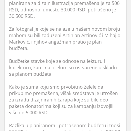
planirana za dizajn ilustracija premašena je za 500
RSD, odnosno, umesto 30.000 RSD, potrošeno je
30.500 RSD.
Za fotografije koje se nalaze u našem novom broju
mahom su bili zaduženi Artinjan Artinović i Mihajlo
Marković, i njihov angažman pratio je plan
budžeta.
Budžetke stavke koje se odnose na lekturu i
korekturu, kao i na prelom su ostvarene u skladu
sa planom budžeta.
Kako je suma koju smo prvobitno želele da
prikupimo premašena, višak sredstava je utrošen
za izradu dizajniranih čarapa koje su bile deo
paketa donatorima koji su za kampanju izdvojili
više od 5.000 RSD.
Razlika u planiranom i potrošenom budžetu iznosi