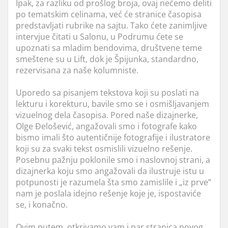
Ipak, za razliku od prošlog broja, ovaj nećemo deliti
po tematskim celinama, već će stranice časopisa
predstavljati rubrike na sajtu. Tako ćete zanimljive
intervjue čitati u Salonu, u Podrumu ćete se
upoznati sa mladim bendovima, društvene teme
smeštene su u Lift, dok je Špijunka, standardno,
rezervisana za naše kolumniste.
Uporedo sa pisanjem tekstova koji su poslati na
lekturu i korekturu, bavile smo se i osmišljavanjem
vizuelnog dela časopisa. Pored naše dizajnerke,
Olge Đelošević, angažovali smo i fotografe kako
bismo imali što autentičnije fotografije i ilustratore
koji su za svaki tekst osmislili vizuelno rešenje.
Posebnu pažnju poklonile smo i naslovnoj strani, a
dizajnerka koju smo angažovali da ilustruje istu u
potpunosti je razumela šta smo zamislile i „iz prve”
nam je poslala idejno rešenje koje je, ispostaviće
se, i konačno.
Ovim putem, otkrivamo vam i par stranica novog