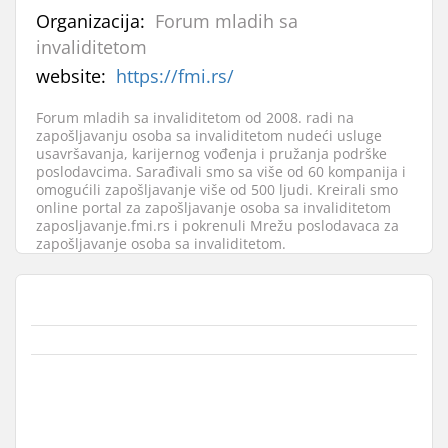
Organizacija:
Forum mladih sa
invaliditetom
website:
https://fmi.rs/
Forum mladih sa invaliditetom od 2008. radi na
zapošljavanju osoba sa invaliditetom nudeći usluge
usavršavanja, karijernog vođenja i pružanja podrške
poslodavcima. Sarađivali smo sa više od 60 kompanija i
omogućili zapošljavanje više od 500 ljudi. Kreirali smo
online portal za zapošljavanje osoba sa invaliditetom
zaposljavanje.fmi.rs i pokrenuli Mrežu poslodavaca za
zapošljavanje osoba sa invaliditetom.