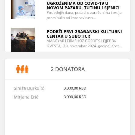
UGROŽENIMA OD COVID-19 U
NOVOM PAZARU, TUTINU I SJENICI
Poslednjih dana, podaci o zaraženima i broju
preminulih od koronavirusa…
PODRŽI PRVI GRAĐANSKI KULTURNI
CENTAR U SUBOTICI!
//MAGYAR LEÍRÀSHOZ GÖRDÍTS LEJJEBB//
IZVEŠTAJ [19. novembar 2024. godine] Kroz…
2 DONATORA
Siniša Durkulić
3.000,00 RSD
Mirjana Erić
3.000,00 RSD