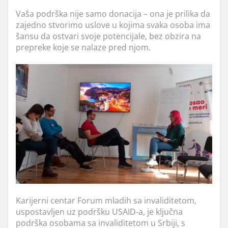
Vaša podrška nije samo donacija – ona je prilika da
zajedno stvorimo uslove u kojima svaka osoba ima
šansu da ostvari svoje potencijale, bez obzira na
prepreke koje se nalaze pred njom.
Karijerni centar Forum mladih sa invaliditetom,
uspostavljen uz podršku USAID-a, je ključna
podrška osobama sa invaliditetom u Srbiji, s