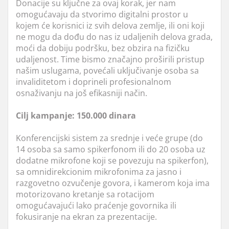
Donacije su ključne za ovaj korak, jer nam
omogućavaju da stvorimo digitalni prostor u
kojem će korisnici iz svih delova zemlje, ili oni koji
ne mogu da dođu do nas iz udaljenih delova grada,
moći da dobiju podršku, bez obzira na fizičku
udaljenost. Time bismo značajno proširili pristup
našim uslugama, povećali uključivanje osoba sa
invaliditetom i doprineli profesionalnom
osnaživanju na još efikasniji način.
Cilj kampanje:
150.000 dinara
Konferencijski sistem za srednje i veće grupe (do
14 osoba sa samo spikerfonom ili do 20 osoba uz
dodatne mikrofone koji se povezuju na spikerfon),
sa omnidirekcionim mikrofonima za jasno i
razgovetno ozvučenje govora, i kamerom koja ima
motorizovano kretanje sa rotacijom
omogućavajući lako praćenje govornika ili
fokusiranje na ekran za prezentacije.