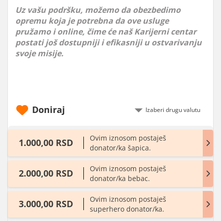
Uz vašu podršku, možemo da obezbedimo
opremu koja je potrebna da ove usluge
pružamo i online, čime će naš Karijerni centar
postati još dostupniji i efikasniji u ostvarivanju
svoje misije.
Doniraj
Ovim iznosom postaješ
1.000,00 RSD
donator/ka šapica.
Ovim iznosom postaješ
2.000,00 RSD
donator/ka bebac.
Ovim iznosom postaješ
3.000,00 RSD
superhero donator/ka.