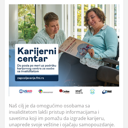
Naš cilj je da omogućimo osobama sa
invaliditetom lakši pristup informacijama i
savetima koji im pomažu da izgrade karijeru,
unaprede svoje veštine i ojačaju samopouzdanje.