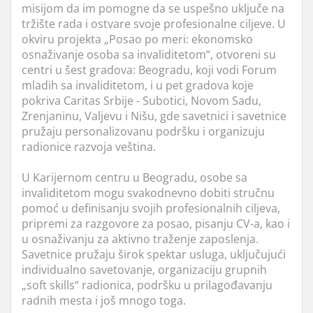
misijom da im pomogne da se uspešno uključe na
tržište rada i ostvare svoje profesionalne ciljeve. U
okviru projekta „Posao po meri: ekonomsko
osnaživanje osoba sa invaliditetom“, otvoreni su
centri u šest gradova: Beogradu, koji vodi Forum
mladih sa invaliditetom, i u pet gradova koje
pokriva Caritas Srbije - Subotici, Novom Sadu,
Zrenjaninu, Valjevu i Nišu, gde savetnici i savetnice
pružaju personalizovanu podršku i organizuju
radionice razvoja veština.
U Karijernom centru u Beogradu, osobe sa
invaliditetom mogu svakodnevno dobiti stručnu
pomoć u definisanju svojih profesionalnih ciljeva,
pripremi za razgovore za posao, pisanju CV-a, kao i
u osnaživanju za aktivno traženje zaposlenja.
Savetnice pružaju širok spektar usluga, uključujući
individualno savetovanje, organizaciju grupnih
„soft skills“ radionica, podršku u prilagođavanju
radnih mesta i još mnogo toga.