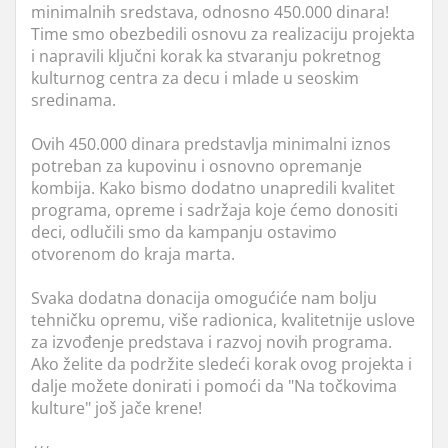
minimalnih sredstava, odnosno 450.000 dinara!
Time smo obezbedili osnovu za realizaciju projekta
i napravili ključni korak ka stvaranju pokretnog
kulturnog centra za decu i mlade u seoskim
sredinama.
Ovih 450.000 dinara predstavlja minimalni iznos
potreban za kupovinu i osnovno opremanje
kombija. Kako bismo dodatno unapredili kvalitet
programa, opreme i sadržaja koje ćemo donositi
deci, odlučili smo da kampanju ostavimo
otvorenom do kraja marta.
Svaka dodatna donacija omogućiće nam bolju
tehničku opremu, više radionica, kvalitetnije uslove
za izvođenje predstava i razvoj novih programa.
Ako želite da podržite sledeći korak ovog projekta i
dalje možete donirati i pomoći da "Na točkovima
kulture" još jače krene!