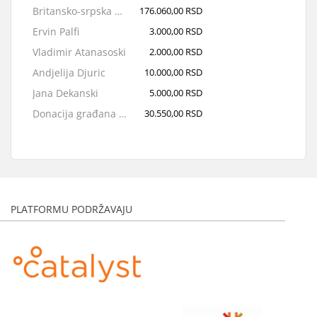
Britansko-srpska dobrotvorna fondacija
176.060,00 RSD
Ervin Palfi
3.000,00 RSD
Vladimir Atanasoski
2.000,00 RSD
Andjelija Djuric
10.000,00 RSD
Jana Dekanski
5.000,00 RSD
Donacija građana Korbi, UK
30.550,00 RSD
Olivera Pupovac
2.500,00 RSD
Jelena Dragovic
2.000,00 RSD
Pokret Tvrđava
5.000,00 RSD
Zorica Popović
3.000,00 RSD
PLATFORMU PODRŽAVAJU
Marijana Sretkovic
1.000,00 RSD
Vladimir Beljić
5.000,00 RSD
Anonimno
1.200,00 RSD
Anonimno
10.000,00 RSD
Iva Marciuš
1.200,00 RSD