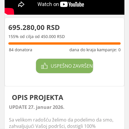
695.280,00 RSD
155% od cilja od 450.000 RSD
84 donatora
dana do kraja kampanje: 0
USPEŠNO ZAVRŠEN
OPIS PROJEKTA
UPDATE 27. januar 2026.
Sa velikom radošću želimo da podelimo da smo,
zahvaljujući Vašoj podršci, dostigli 100%