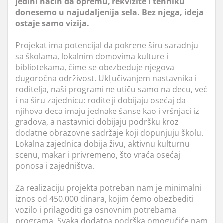
jedini način da opremu, rekvizite i tehniku
donesemo u najudaljenija sela. Bez njega, ideja
ostaje samo vizija.
Projekat ima potencijal da pokrene širu saradnju
sa školama, lokalnim domovima kulture i
bibliotekama, čime se obezbeđuje njegova
dugoročna održivost. Uključivanjem nastavnika i
roditelja, naši programi ne utiču samo na decu, već
i na širu zajednicu: roditelji dobijaju osećaj da
njihova deca imaju jednake šanse kao i vršnjaci iz
gradova, a nastavnici dobijaju podršku kroz
dodatne obrazovne sadržaje koji dopunjuju školu.
Lokalna zajednica dobija živu, aktivnu kulturnu
scenu, makar i privremeno, što vraća osećaj
ponosa i zajedništva.
Za realizaciju projekta potreban nam je minimalni
iznos od 450.000 dinara, kojim ćemo obezbediti
vozilo i prilagoditi ga osnovnim potrebama
programa. Svaka dodatna podrška omogućiće nam