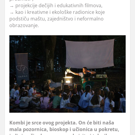
→ projekcije dečijih i edukativnih filmova,
→ kao i kreativne i ekološke radionice koje
podstiču maštu, zajedništvo i neformalno
obrazovanje.
Kombi je srce ovog projekta. On će biti naša
mala pozornica, bioskop i učionica u pokretu,