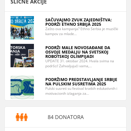
SLIČNE AKCIJE
SAČUVAJMO ZVUK ZAJEDNIŠTVA:
PODRŽI ETHNO SRBIJA 2025
Zašto ova kampanja? Ethno Serbia je muzički
kampov za mlade…
PODRŽI MALE NOVOSAĐANE DA
OSVOJE MEDALJU NA SVETSKOJ
ROBOTSKOJ OLIMPIJADI
UPDATE 31. oktobar 2024. Hvala svima na
podršci! Zahvaljujući vama,…
PODRŽIMO PREDSTAVLJANJE SRBIJE
NA PULSKIM SUSRETIMA 2025
Pulski susreti su festival kratkih edukativnih i
motivacionih izlaganja za…
84 DONATORA