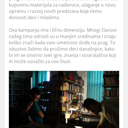
kupovinu materijala za radionice, ulaganje u novu
opremu i razvoj novih predstava koje ćemo
donositi deci i mladima.
Ova kampanja ima i ličnu dimenziju. Mnogi članovi
našeg tima odrasli su u manjim sredinama i znaju
koliko znači kada vam umetnost dođe na prag. To
iskustvo želimo da pružimo deci današnjice, kako
bi im se otvorio svet igre, znanja i stvaralaštva koji
ih može osnažiti za ceo život.