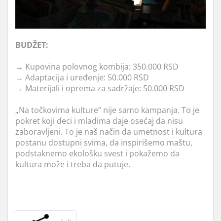
BUDŽET:
→ Kupovina polovnog kombija: 350.000 RSD
→ Adaptacija i uređenje: 50.000 RSD
→ Materijali i oprema za sadržaje: 50.000 RSD
„Na točkovima kulture“ nije samo kampanja. To je
pokret koji deci i mladima daje osećaj da nisu
zaboravljeni. To je naš način da umetnost i kultura
postanu dostupni svima, da inspirišemo maštu,
podstaknemo ekološku svest i pokažemo da
kultura može i treba da putuje.