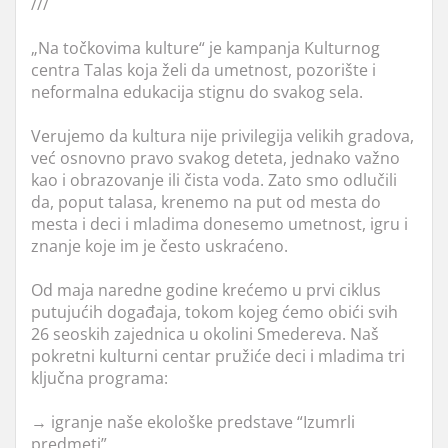
///
„Na točkovima kulture“ je kampanja Kulturnog
centra Talas koja želi da umetnost, pozorište i
neformalna edukacija stignu do svakog sela.
Verujemo da kultura nije privilegija velikih gradova,
već osnovno pravo svakog deteta, jednako važno
kao i obrazovanje ili čista voda. Zato smo odlučili
da, poput talasa, krenemo na put od mesta do
mesta i deci i mladima donesemo umetnost, igru i
znanje koje im je često uskraćeno.
Od maja naredne godine krećemo u prvi ciklus
putujućih događaja, tokom kojeg ćemo obići svih
26 seoskih zajednica u okolini Smedereva. Naš
pokretni kulturni centar pružiće deci i mladima tri
ključna programa:
→ igranje naše ekološke predstave “Izumrli
predmeti”,