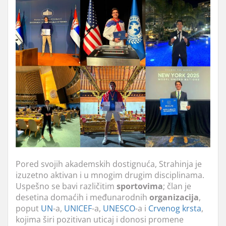
Pored svojih akademskih dostignuća, Strahinja je
izuzetno aktivan i u mnogim drugim disciplinama.
Uspešno se bavi različitim
sportovima
; član je
desetina domaćih i međunarodnih
organizacija
,
poput
UN
-a,
UNICEF
-a,
UNESCO
-a i
Crvenog krsta
,
kojima širi pozitivan uticaj i donosi promene