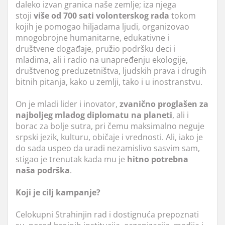
daleko izvan granica naše zemlje; iza njega
stoji
više od 700 sati volonterskog rada
tokom
kojih je pomogao hiljadama ljudi, organizovao
mnogobrojne humanitarne, edukativne i
društvene događaje, pružio podršku deci i
mladima, ali i radio na unapređenju ekologije,
društvenog preduzetništva, ljudskih prava i drugih
bitnih pitanja, kako u zemlji, tako i u inostranstvu.
On je mladi lider i inovator,
zvanično proglašen za
najboljeg mladog diplomatu na planeti
, ali i
borac za bolje sutra, pri čemu maksimalno neguje
srpski jezik, kulturu, običaje i vrednosti. Ali, iako je
do sada uspeo da uradi nezamislivo sasvim sam,
stigao je trenutak kada mu je
hitno potrebna
naša podrška
.
Koji je cilj kampanje?
Celokupni Strahinjin rad i dostignuća prepoznati