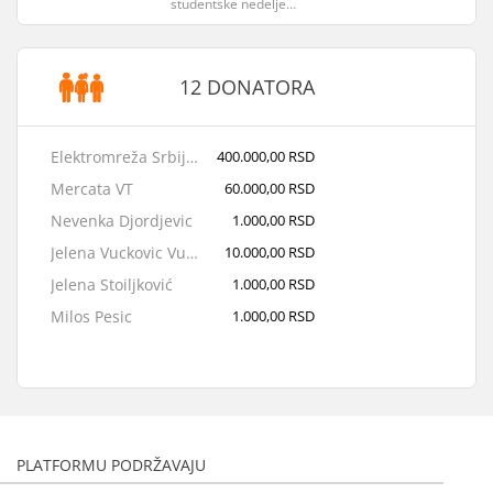
studentske nedelje…
12 DONATORA
Elektromreža Srbije (AD)
400.000,00 RSD
Mercata VT
60.000,00 RSD
Nevenka Djordjevic
1.000,00 RSD
Jelena Vuckovic Vuckovic
10.000,00 RSD
Jelena Stoiljković
1.000,00 RSD
Milos Pesic
1.000,00 RSD
Comtrade Distribution d.o.o.
235.000,00 RSD
Anonimno
3.000,00 RSD
Tanja Ralčić
5.000,00 RSD
Dijana Anastasijevic
5.000,00 RSD
PLATFORMU PODRŽAVAJU
Зоран Шкорић
5.000,00 RSD