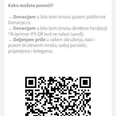
Kako možete pomoći?
→ Donacijom
u bilo kom iznosu putem platforme
Donacije.rs;
→
Donacijom
u bilo kom iznosu direktno Fondaciji
1% (primer IPS QR kod se nalazi ispod);
→
Deljenjem priče
u vašem okruženju, kao i
putem društvenih mreža, vašoj porodici,
prijateljima i kolegama.