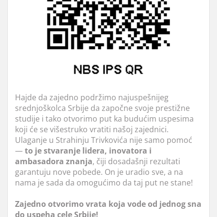
Hajde da zajedno podržimo najuspešnijeg
srednjoškolca Srbije da započne svoje prestižne
studije i tako otvorimo put ka budućim uspesima
koji će se višestruko vratiti našoj zajednici.
Ulaganje u Strahinju Trivkovića nije samo pomoć
—
to je stvaranje lidera, inovatora i
ambasadora znanja
, čiji dosadašnji rezultati
garantuju nove pobede. On je uradio sve, a na
nama je sada da omogućimo da taj put ne stane!
Zajedno otvorimo vrata koja vode od jednog sna
do uspeha cele Srbije!