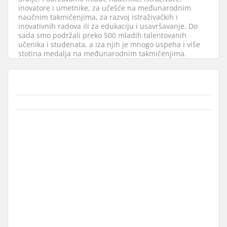
inovatore i umetnike, za učešće na međunarodnim
naučnim takmičenjima, za razvoj istraživačkih i
inovativnih radova ili za edukaciju i usavršavanje. Do
sada smo podržali preko 500 mladih talentovanih
učenika i studenata, a iza njih je mnogo uspeha i više
stotina medalja na međunarodnim takmičenjima.