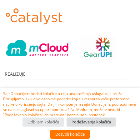
Anonimno
3.000,00 RSD
REALIZUJE
Sajt Donacije.rs koristi kolačiće u cilju unapređenja usluga koje pruža.
Prikupljamo isključivo osnovne podatke koji su vezani za vaše preference i
navike u korišćenju sajta. Daljim korišćenjem sajta Donacije.rs podrazumeva
se da ste saglasni sa upotrebom kolačića. Međutim, možete otvoriti
"Podešavanja kolačića" da bi ste dali kontrolisani pristanak.
Odbijam kolačiće
Podešavanja kolačića
Dozvoli kolačiće
Uslovi korišćenja