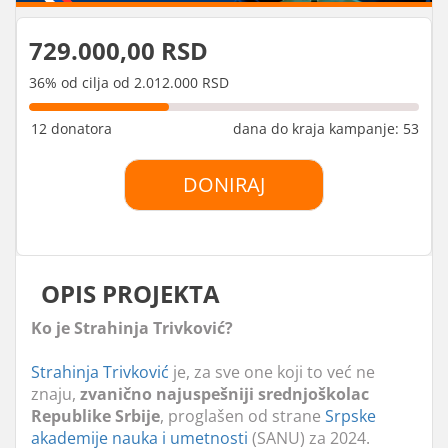
729.000,00 RSD
36% od cilja od 2.012.000 RSD
12 donatora
dana do kraja kampanje: 53
DONIRAJ
OPIS PROJEKTA
Ko je Strahinja Trivković?
Strahinja Trivković
je, za sve one koji to već ne
znaju,
zvanično najuspešniji srednjoškolac
Republike Srbije
, proglašen od strane
Srpske
akademije nauka i umetnosti
(SANU) za 2024.