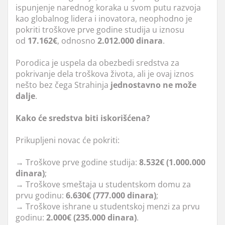
ispunjenje narednog koraka u svom putu razvoja
kao globalnog lidera i inovatora, neophodno je
pokriti troškove prve godine studija u iznosu
od
17.162€
, odnosno
2.012.000 dinara
.
Porodica je uspela da obezbedi sredstva za
pokrivanje dela troškova života, ali je ovaj iznos
nešto bez čega Strahinja
jednostavno ne može
dalje
.
Kako će sredstva biti iskorišćena?
Prikupljeni novac će pokriti:
→ Troškove prve godine studija:
8.532€ (1.000.000
dinara)
;
→ Troškove smeštaja u studentskom domu za
prvu godinu:
6.630€ (777.000 dinara)
;
→ Troškove ishrane u studentskoj menzi za prvu
godinu:
2.000€ (235.000 dinara)
.