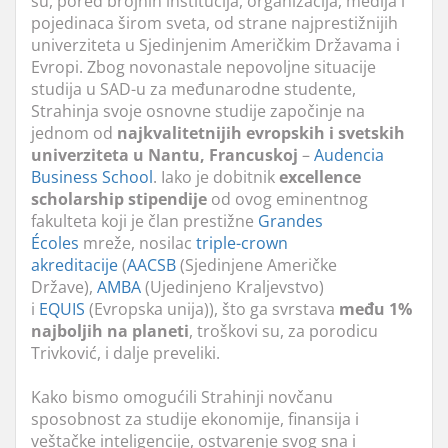
su, pored brojnih institucija, organizacija, medija i
pojedinaca širom sveta, od strane najprestižnijih
univerziteta u Sjedinjenim Američkim Državama i
Evropi. Zbog novonastale nepovoljne situacije
studija u SAD-u za međunarodne studente,
Strahinja svoje osnovne studije započinje na
jednom od
najkvalitetnijih evropskih i svetskih
univerziteta u Nantu, Francuskoj
–
Audencia
Business School
. Iako je dobitnik
excellence
scholarship stipendije
od ovog eminentnog
fakulteta koji je član prestižne
Grandes
Écoles
mreže, nosilac
triple-crown
akreditacije
(
AACSB
(Sjedinjene Američke
Države),
AMBA
(Ujedinjeno Kraljevstvo)
i
EQUIS
(Evropska unija)), što ga svrstava
među 1%
najboljih na planeti
, troškovi su, za porodicu
Trivković, i dalje preveliki.
Kako bismo omogućili Strahinji novčanu
sposobnost za studije ekonomije, finansija i
veštačke inteligencije, ostvarenje svog sna i