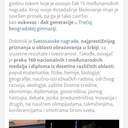
godinu tokom koje je osvojio čak 15 međunarodnih
nagrada. Kroz svoje dosadašnje školovanje imao je
savršen prosek, pa ga je tako završio
kao
vukovac
i
đak generacije
u
Trećoj
beogradskoj gimnaziji
.
Dobitnik je
Svetosavske nagrade
,
najprestižnijeg
priznanja u oblasti obrazovanja u Srbiji
, za
izuzetne rezultate i svestranost. Takođe, osvajač
je
preko 160 nacionalnih i međunarodnih
medalja i diploma iz desetine različitih oblasti
,
poput matematike, fizike, hemije, biologije,
geografije, naučno-istraživačkih radova, održivog
razvoja, ekologije, zaštite životne sredine,
ekonomije, diplomatije, govorništva, javnog
nastupa, debate, jezika, preduzetništva, inovacija i
drugih, na naučnim olimpijadama, takmičenjima,
konferencijama i smotrama širom sveta.