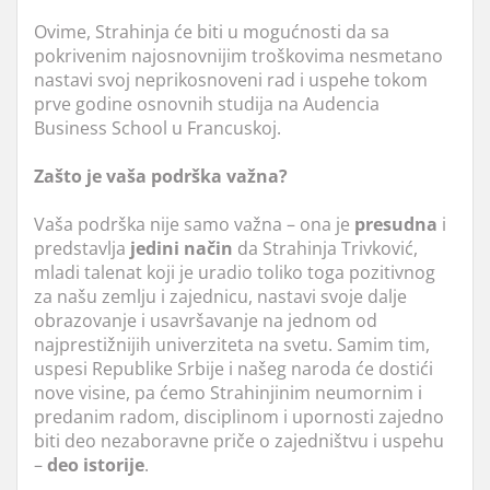
Ovime, Strahinja će biti u mogućnosti da sa
pokrivenim najosnovnijim troškovima nesmetano
nastavi svoj neprikosnoveni rad i uspehe tokom
prve godine osnovnih studija na Audencia
Business School u Francuskoj.
Zašto je vaša podrška važna?
Vaša podrška nije samo važna – ona je
presudna
i
predstavlja
jedini način
da Strahinja Trivković,
mladi talenat koji je uradio toliko toga pozitivnog
za našu zemlju i zajednicu, nastavi svoje dalje
obrazovanje i usavršavanje na jednom od
najprestižnijih univerziteta na svetu. Samim tim,
uspesi Republike Srbije i našeg naroda će dostići
nove visine, pa ćemo Strahinjinim neumornim i
predanim radom, disciplinom i upornosti zajedno
biti deo nezaboravne priče o zajedništvu i uspehu
–
deo istorije
.