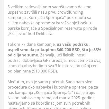
S velikim zadovoljstvom saopštavamo da smo
uspešno završili našu prvu crowdfunding
kampanju „Kornjača Spornjača“ pokrenutu sa
ciljem nabavke opreme za istraživanje i zaštitu
barske kornjače u Specijalnom rezervatu prirode
„Kraljevac“ kod Deliblata.
Tokom 77 dana kampanje,
uz vašu podršku,
uspeli smo da prikupimo 840.200 RSD, što je 83%
od ciljane sume.
Zahvaljujući fleksibilnosti i
podršci dobavljača GPS uređaja, moći ćemo za ovaj
iznos da obezbedimo sva 3 lokatora, po nižoj ceni
od planirane (910.000 RSD).
Međutim, ovo je samo početak. Sada nam sledi
procedura oko nabavke i kupovine opreme, pa za
nas kampanja „Kornjača Spornjača“ i dalje traje.
Nakon nabavke opreme, od marta 2025. godine,
nastavljamo sa koordinacijom svih potrebnih
aktivnosti. Planirano je da tokom maja, nakon