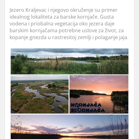
Jezero Kraljevac i njegovo okruženje su primer
idealnog lokaliteta za barske kornjače. Gusta
vodena i priobalna vegetacija oko jezera daje
barskim kornjačama potrebne uslove za život, za
kopanje gnezda u rastresitoj zemlji i polaganje jaja.