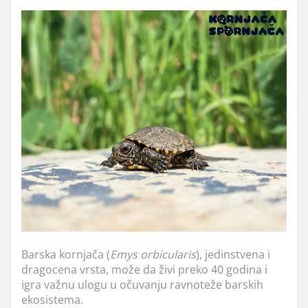
Barska kornjača (
Emys orbicularis
), jedinstvena i
dragocena vrsta, može da živi preko 40 godina i
igra važnu ulogu u očuvanju ravnoteže barskih
ekosistema.