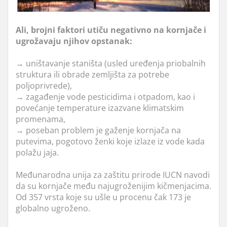
Ali, brojni faktori utiču negativno na kornjače i
ugrožavaju njihov opstanak:
→ uništavanje staništa (usled uređenja priobalnih
struktura ili obrade zemljišta za potrebe
poljoprivrede),
→
zagađenje vode pesticidima i otpadom, kao i
povećanje temperature izazvane klimatskim
promenama,
→ poseban problem je gaženje kornjača na
putevima, pogotovo ženki koje izlaze iz vode kada
polažu jaja.
Međunarodna unija za zaštitu prirode IUCN navodi
da su kornjače među najugroženijim kičmenjacima.
Od 357 vrsta koje su ušle u procenu čak 173 je
globalno ugroženo.