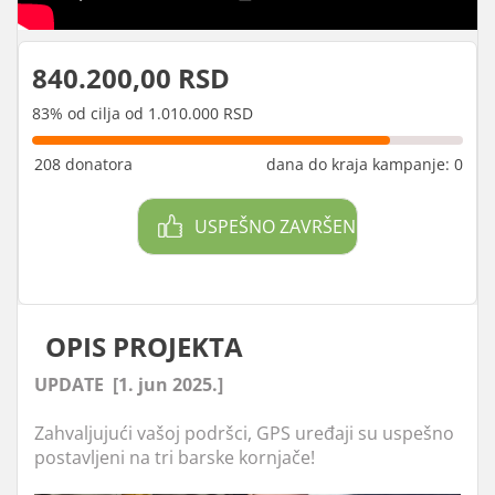
840.200,00 RSD
83% od cilja od 1.010.000 RSD
208 donatora
dana do kraja kampanje: 0
USPEŠNO ZAVRŠEN
OPIS PROJEKTA
UPDATE [1. jun 2025.]
Zahvaljujući vašoj podršci, GPS uređaji su uspešno
postavljeni na tri barske kornjače!