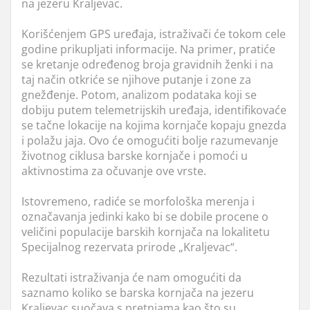
na jezeru Kraljevac.
Korišćenjem GPS uređaja, istraživači će tokom cele
godine prikupljati informacije. Na primer, pratiće
se kretanje određenog broja gravidnih ženki i na
taj način otkriće se njihove putanje i zone za
gnežđenje. Potom, analizom podataka koji se
dobiju putem telemetrijskih uređaja, identifikovaće
se tačne lokacije na kojima kornjače kopaju gnezda
i polažu jaja. Ovo će omogućiti bolje razumevanje
životnog ciklusa barske kornjače i pomoći u
aktivnostima za očuvanje ove vrste.
Istovremeno, radiće se morfološka merenja i
označavanja jedinki kako bi se dobile procene o
veličini populacije barskih kornjača na lokalitetu
Specijalnog rezervata prirode „Kraljevac“.
Rezultati istraživanja će nam omogućiti da
saznamo koliko se barska kornjača na jezeru
Kraljevac suočava s pretnjama kao što su