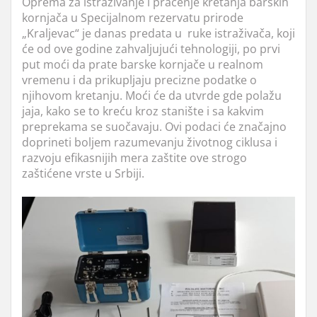
Oprema za istraživanje i praćenje kretanja barskih
kornjača u Specijalnom rezervatu prirode
„Kraljevac“ je danas predata u ruke istraživača, koji
će od ove godine zahvaljujući tehnologiji, po prvi
put moći da prate barske kornjače u realnom
vremenu i da prikupljaju precizne podatke o
njihovom kretanju. Moći će da utvrde gde polažu
jaja, kako se to kreću kroz stanište i sa kakvim
preprekama se suočavaju. Ovi podaci će značajno
doprineti boljem razumevanju životnog ciklusa i
razvoju efikasnijih mera zaštite ove strogo
zaštićene vrste u Srbiji.