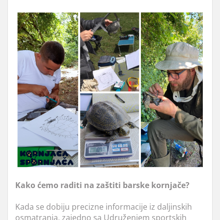
Kako ćemo raditi na zaštiti barske kornjače?
Kada se dobiju precizne informacije iz daljinskih
osmatranja, zajedno sa Udruženjem sportskih