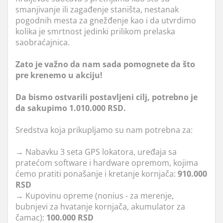
smanjivanje ili zagađenje staništa, nestanak
pogodnih mesta za gnežđenje kao i da utvrdimo
kolika je smrtnost jedinki prilikom prelaska
saobraćajnica.
Zato je važno da nam sada pomognete da što
pre krenemo u akciju!
Da bismo ostvarili postavljeni cilj, potrebno je
da sakupimo 1.010.000
RSD.
Sredstva koja prikupljamo su nam potrebna za:
→
Nabavku 3 seta GPS lokatora, uređaja sa
pratećom software i hardware opremom, kojima
ćemo pratiti ponašanje i kretanje kornjača:
910.000
RSD
→
Kupovinu opreme (nonius - za merenje,
bubnjevi za hvatanje kornjača, akumulator za
čamac):
100.000 RSD