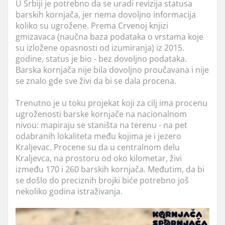
U Srbiji je potrebno da se uradi revizija statusa
barskih kornjača, jer nema dovoljno informacija
koliko su ugrožene. Prema Crvenoj knjizi
gmizavaca (naučna baza podataka o vrstama koje
su izložene opasnosti od izumiranja) iz 2015.
godine, status je bio - bez dovoljno podataka.
Barska kornjača nije bila dovoljno proučavana i nije
se znalo gde sve živi da bi se dala procena.
Trenutno je u toku projekat koji za cilj ima procenu
ugroženosti barske kornjače na nacionalnom
nivou: mapiraju se staništa na terenu - na pet
odabranih lokaliteta među kojima je i jezero
Kraljevac. Procene su da u centralnom delu
Kraljevca, na prostoru od oko kilometar, živi
između 170 i 260 barskih kornjača. Međutim, da bi
se došlo do preciznih brojki biće potrebno još
nekoliko godina istraživanja.