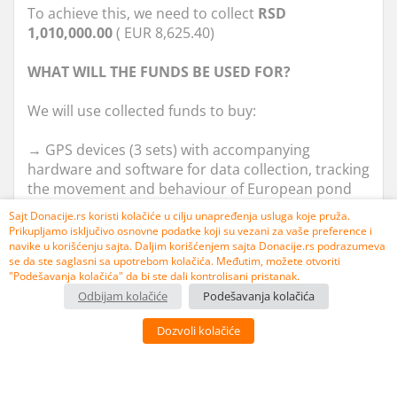
To achieve this, we need to collect
RSD
1,010,000.00
( EUR 8,625.40)
WHAT WILL THE FUNDS BE USED FOR?
We will use collected funds to buy:
→
GPS devices (3 sets) with accompanying
hardware and software for data collection, tracking
the movement and behaviour of European pond
turtles:
RSD 910,000.00
(EUR 7,771.40)
Sajt Donacije.rs koristi kolačiće u cilju unapređenja usluga koje pruža.
Prikupljamo isključivo osnovne podatke koji su vezani za vaše preference i
→
equipment for exploring European pond turtles,
navike u korišćenju sajta. Daljim korišćenjem sajta Donacije.rs podrazumeva
se da ste saglasni sa upotrebom kolačića. Međutim, možete otvoriti
such as nonius for measuring, turtle-catching
"Podešavanja kolačića" da bi ste dali kontrolisani pristanak.
drums, boat accumulator:
RSD 100,000.00
(EUR
Odbijam kolačiće
Podešavanja kolačića
854.00)
Dozvoli kolačiće
What we will do to protect the European pond
turtle?