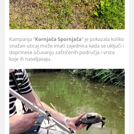
Kampanja “
Kornjača Spornjača
” je pokazala koliko
snažan uticaj može imati zajednica kada se uključi i
doprinese očuvanju zaštićenih područja i vrsta
koje ih naseljavaju.