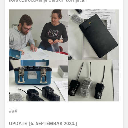
korak za očuvanje barskih kornjača!
###
UPDATE [6. SEPTEMBAR 2024.]