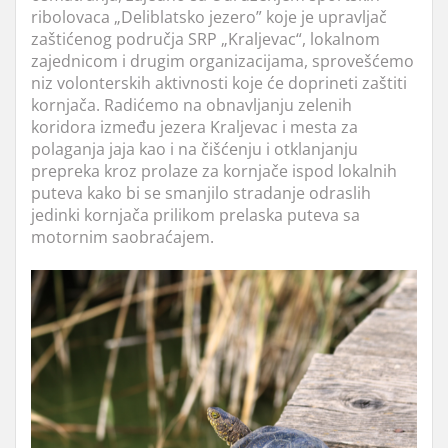
ribolovaca „Deliblatsko jezero” koje je upravljač
zaštićenog područja SRP „Kraljevac“, lokalnom
zajednicom i drugim organizacijama, sprovešćemo
niz volonterskih aktivnosti koje će doprineti zaštiti
kornjača. Radićemo na obnavljanju zelenih
koridora između jezera Kraljevac i mesta za
polaganja jaja kao i na čišćenju i otklanjanju
prepreka kroz prolaze za kornjače ispod lokalnih
puteva kako bi se smanjilo stradanje odraslih
jedinki kornjača prilikom prelaska puteva sa
motornim saobraćajem.