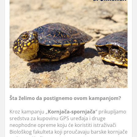
Šta želimo da postignemo ovom kampanjom?
Kroz kampanju „
Kornjača-spornjača
“ prikupljamo
sredstva za kupovinu GPS uređaja i druge
neophodne opreme koju će koristiti istraživači
Biološkog fakulteta koji proučavaju barske kornjače