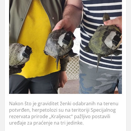
Nakon što je graviditet ženki odabranih na terenu
potvrđen, herpetolozi su na teritoriji Specijalnog
rezervata prirode „Kraljevac“ pažljivo postavili
uređaje za praćenje na tri jedinke.