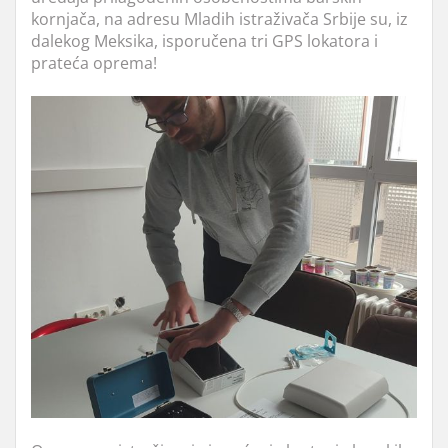
kornjača, na adresu Mladih istraživača Srbije su, iz
dalekog Meksika, isporučena tri GPS lokatora i
prateća oprema!