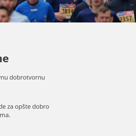
me
ovnu dobrotvornu
rade za opšte dobro
ema.