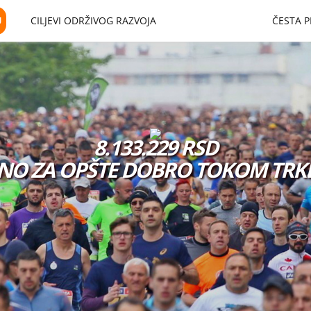
U
CILJEVI ODRŽIVOG RAZVOJA
ČESTA P
8.133.229 RSD
ENO ZA OPŠTE DOBRO TOKOM TRK