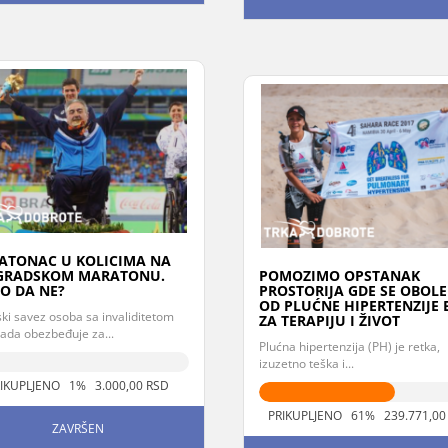
ATONAC U KOLICIMA NA
GRADSKOM MARATONU.
POMOZIMO OPSTANAK
O DA NE?
PROSTORIJA GDE SE OBOLE
OD PLUĆNE HIPERTENZIJE 
ki savez osoba sa invaliditetom
ZA TERAPIJU I ŽIVOT
ada obezbeđuje za...
Plućna hipertenzija (PH) je retka,
izuzetno teška i...
IKUPLJENO 1% 3.000,00 RSD
PRIKUPLJENO 61% 239.771,00
ZAVRŠEN