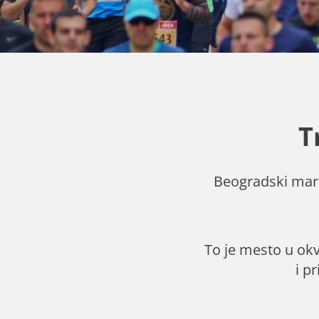
T
Beogradski mara
To je mesto u okvi
i p