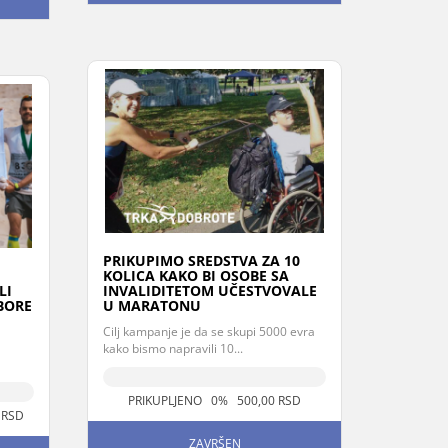
PRIKUPIMO SREDSTVA ZA 10
KOLICA KAKO BI OSOBE SA
LI
INVALIDITETOM UČESTVOVALE
BORE
U MARATONU
Cilj kampanje je da se skupi 5000 evra
kako bismo napravili 10...
PRIKUPLJENO 0% 500,00 RSD
 RSD
ZAVRŠEN