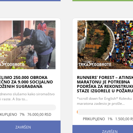
LIMO 250.000 OBROKA
RUNNERS’ FOREST – ATIN
ČNO ZA 9.000 SOCIJALNO
MARATONU JE POTREBNA
OŽENIH SUGRAĐANA
PODRŠKA ZA REKONSTRUKC
STAZE IZGORELE U POŽAR
dnevno slušamo kako siromaštvo
*scroll down for English* Kolevku
i raste. A šta to...
maratona zadesio je prošle...
IKUPLJENO 7% 76.000,00 RSD
PRIKUPLJENO 1% 1.500,00 
ZAVRŠEN
ZAVRŠEN