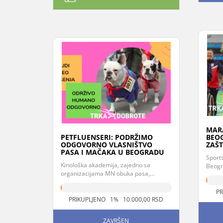
MAR
PETFLUENSERI: PODRŽIMO
BEO
ODGOVORNO VLASNIŠTVO
ZAŠT
PASA I MAČAKA U BEOGRADU
Sports
Kinološka akademija, zajedno sa
Beogr
organizacijama MN obuka pasa,...
PR
PRIKUPLJENO 1% 10.000,00 RSD
ZAVRŠEN