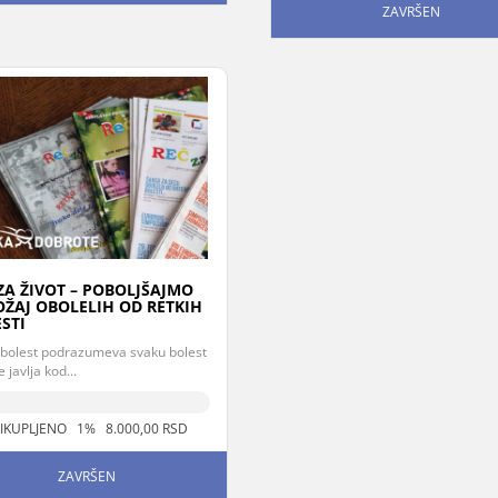
ZAVRŠEN
ZA ŽIVOT – POBOLJŠAJMO
ŽAJ OBOLELIH OD RETKIH
STI
 bolest podrazumeva svaku bolest
e javlja kod...
IKUPLJENO 1% 8.000,00 RSD
ZAVRŠEN