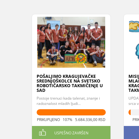
POŠALJIMO KRAGUJEVAČKE
MISI
SREDNJOŠKOLCE NA SVETSKO
MLAD
ROBOTIČARSKO TAKMIČENJE U
KRA
SAD
TAKM
Postoje trenuci kada talenat, znanje i
UPDATE
radoznalost mladih ljudi...
srca v
PRIKUPLJENO 107% 5.684.336,00 RSD
PRI
USPEŠNO ZAVRŠEN