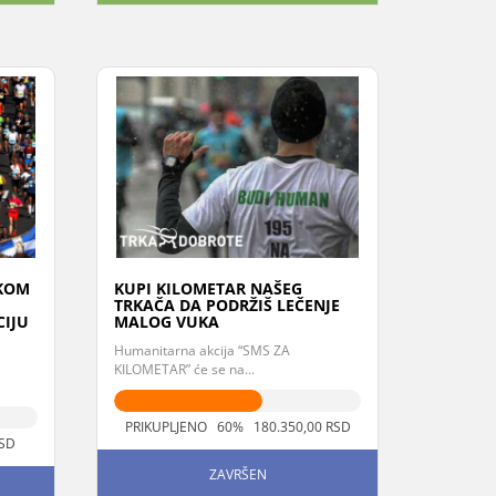
SKOM
KUPI KILOMETAR NAŠEG
TRKAČA DA PODRŽIŠ LEČENJE
IJU
MALOG VUKA
U
Humanitarna akcija “SMS ZA
KILOMETAR” će se na...
PRIKUPLJENO 60% 180.350,00 RSD
RSD
ZAVRŠEN