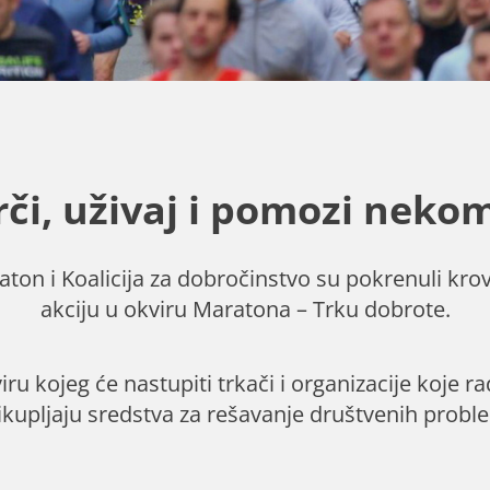
rči, uživaj i pomozi neko
ton i Koalicija za dobročinstvo su pokrenuli kr
akciju u okviru Maratona – Trku dobrote.
ru kojeg će nastupiti trkači i organizacije koje 
rikupljaju sredstva za rešavanje društvenih probl