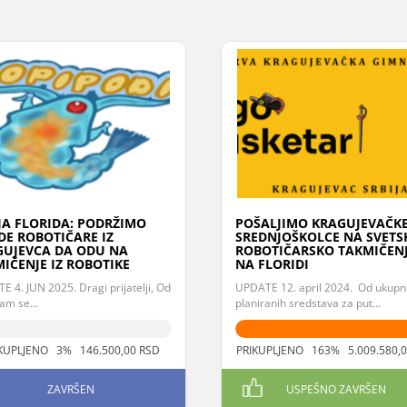
JA FLORIDA: PODRŽIMO
POŠALJIMO KRAGUJEVAČK
E ROBOTIČARE IZ
SREDNJOŠKOLCE NA SVETS
GUJEVCA DA ODU NA
ROBOTIČARSKO TAKMIČEN
IČENJE IZ ROBOTIKE
NA FLORIDI
 4. JUN 2025. Dragi prijatelji, Od
UPDATE 12. april 2024. Od ukupn
am se...
planiranih sredstava za put...
KUPLJENO 3% 146.500,00 RSD
PRIKUPLJENO 163% 5.009.580,0
ZAVRŠEN
USPEŠNO ZAVRŠEN