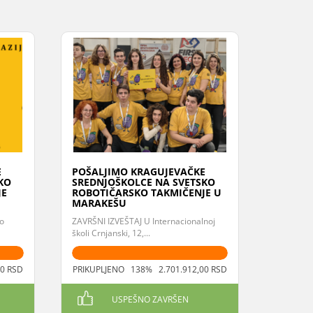
E
POŠALJIMO KRAGUJEVAČKE
KO
SREDNJOŠKOLCE NA SVETSKO
JE
ROBOTIČARSKO TAKMIČENJE U
MARAKEŠU
o
ZAVRŠNI IZVEŠTAJ U Internacionalnoj
školi Crnjanski, 12,...
0 RSD
PRIKUPLJENO 138% 2.701.912,00 RSD
USPEŠNO ZAVRŠEN