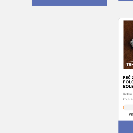
REČ 
POLO
BOLE
Retka
koja s
PR