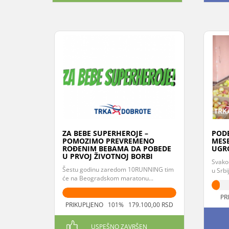
ZA BEBE SUPERHEROJE –
PODE
POMOZIMO PREVREMENO
MESE
ROĐENIM BEBAMA DA POBEDE
UGR
U PRVOJ ŽIVOTNOJ BORBI
Svako
Šestu godinu zaredom 10RUNNING tim
u Srbij
će na Beogradskom maratonu...
PR
PRIKUPLJENO 101% 179.100,00 RSD
USPEŠNO ZAVRŠEN