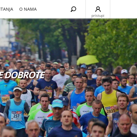
Search
ITANJA
O NAMA
for:
pristupi
E DOBROTE