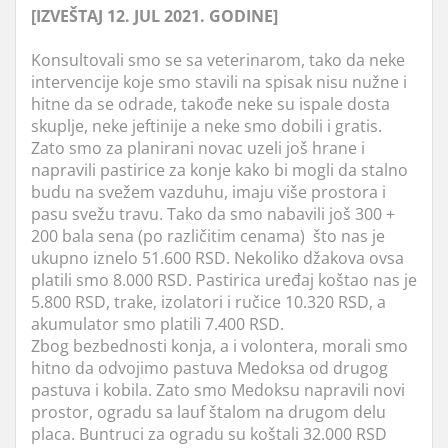
[IZVEŠTAJ 12. JUL 2021. GODINE]
Konsultovali smo se sa veterinarom, tako da neke
intervencije koje smo stavili na spisak nisu nužne i
hitne da se odrade, takođe neke su ispale dosta
skuplje, neke jeftinije a neke smo dobili i gratis.
Zato smo za planirani novac uzeli još hrane i
napravili pastirice za konje kako bi mogli da stalno
budu na svežem vazduhu, imaju više prostora i
pasu svežu travu. Tako da smo nabavili još 300 +
200 bala sena (po različitim cenama) što nas je
ukupno iznelo 51.600 RSD. Nekoliko džakova ovsa
platili smo 8.000 RSD. Pastirica uređaj koštao nas je
5.800 RSD, trake, izolatori i ručice 10.320 RSD, a
akumulator smo platili 7.400 RSD.
Zbog bezbednosti konja, a i volontera, morali smo
hitno da odvojimo pastuva Medoksa od drugog
pastuva i kobila. Zato smo Medoksu napravili novi
prostor, ogradu sa lauf štalom na drugom delu
placa. Buntruci za ogradu su koštali 32.000 RSD