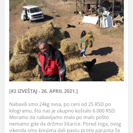
[#2 IZVEŠTAJ - 26. APRIL 2021.]
Nabavili smo 24kg ovsa, po ceni od 25 RSD po
kilogramu, što nas je ukupno koštalo 6.000 RSD.
Moramo da nabavljamo malo po malo pošto
nemamo gde da držimo žitarice. Pored toga, ovog
vikenda smo konjima dali pastu protiv parazita 5x