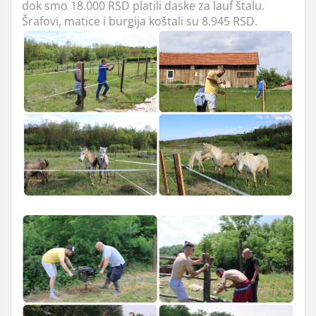
dok smo 18.000 RSD platili daske za lauf štalu.
Šrafovi, matice i burgija koštali su 8.945 RSD.