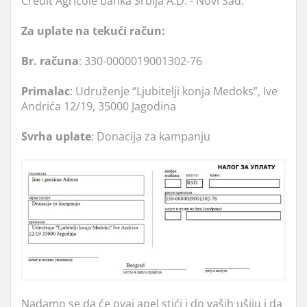
Credit Agricole banka Srbija A.D. - Novi Sad.
Za uplate na tekući račun:
Br. računa
: 330-0000019001302-76
Primalac
: Udruženje “Ljubitelji konja Medoks”, Ive
Andrića 12/19, 35000 Jagodina
Svrha uplate
: Donacija za kampanju
Nadamo se da će ovaj apel stići i do vaših ušiju i da