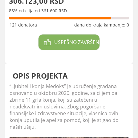
306.123,00 RSD
85% od cilja od 361.600 RSD
121 donatora
dana do kraja kampanje: 0
USPEŠNO ZAVRŠEN
OPIS PROJEKTA
“Ljubitelji konja Medoks” je udruženje građana
osnovano u oktobru 2020. godine, sa ciljem da
zbrine 11 grla konja, koji su zatečeni u
neadekvatnim uslovima. Zbog pogoršane
finansijske i zdravstvene situacije, vlasnica ovih
konja uputila je apel za pomoć, koji je stigao do
naših ušiju.