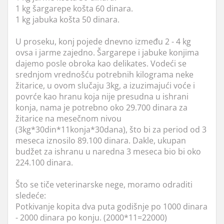
1 kg šargarepe košta 60 dinara.
1 kg jabuka košta 50 dinara.
U proseku, konj pojede dnevno između 2 - 4 kg
ovsa i jarme zajedno. Šargarepe i jabuke konjima
dajemo posle obroka kao delikates. Vodeći se
srednjom vrednošću potrebnih kilograma neke
žitarice, u ovom slučaju 3kg, a izuzimajući voće i
povrće kao hranu koja nije presudna u ishrani
konja, nama je potrebno oko 29.700 dinara za
žitarice na mesečnom nivou
(3kg*30din*11konja*30dana), što bi za period od 3
meseca iznosilo 89.100 dinara. Dakle, ukupan
budžet za ishranu u naredna 3 meseca bio bi oko
224.100 dinara.
Što se tiče veterinarske nege, moramo odraditi
sledeće:
Potkivanje kopita dva puta godišnje po 1000 dinara
- 2000 dinara po konju. (2000*11=22000)