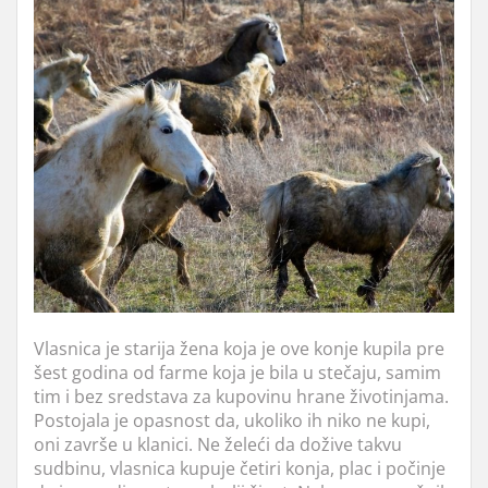
Vlasnica je starija žena koja je ove konje kupila pre
šest godina od farme koja je bila u stečaju, samim
tim i bez sredstava za kupovinu hrane životinjama.
Postojala je opasnost da, ukoliko ih niko ne kupi,
oni završe u klanici. Ne želeći da dožive takvu
sudbinu, vlasnica kupuje četiri konja, plac i počinje