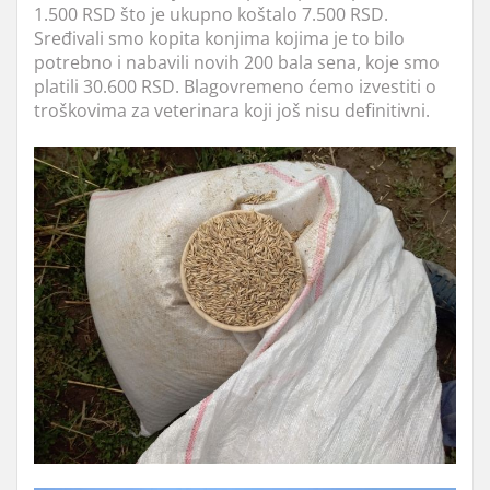
1.500 RSD što je ukupno koštalo 7.500 RSD.
Sređivali smo kopita konjima kojima je to bilo
potrebno i nabavili novih 200 bala sena, koje smo
platili 30.600 RSD. Blagovremeno ćemo izvestiti o
troškovima za veterinara koji još nisu definitivni.