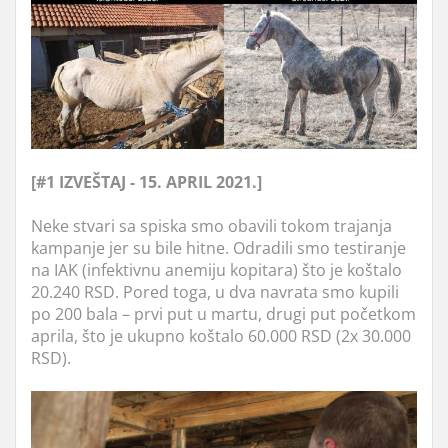
[#1 IZVEŠTAJ - 15. APRIL 2021.]
Neke stvari sa spiska smo obavili tokom trajanja
kampanje jer su bile hitne. Odradili smo testiranje
na IAK (infektivnu anemiju kopitara) što je koštalo
20.240 RSD. Pored toga, u dva navrata smo kupili
po 200 bala – prvi put u martu, drugi put početkom
aprila, što je ukupno koštalo 60.000 RSD (2x 30.000
RSD).