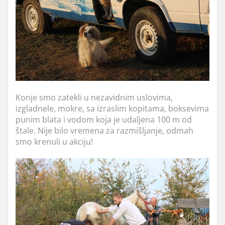
Konje smo zatekli u nezavidnim uslovima,
izgladnele, mokre, sa izraslim kopitama, boksevima
punim blata i vodom koja je udaljena 100 m od
štale. Nije bilo vremena za razmišljanje, odmah
smo krenuli u akciju!