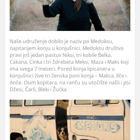
Naše udruženje dobilo je naziv po Medoksu,
najstarijem konju u konjušnici. Medoksu društvo
pravi još jedan pastuv Niksi, tri kobile Belka,
Cakana, Cinka i tri ždrebeta Meksi, Maza i Maks koji
ima svega 7 meseci. Pored konja lipicanera u
konjušnici žive tri ženska poni konja – Malica, Ilče i
Anče. Osim kopitara, na ranču su utočište našli i psi
Džesi, Čarli, Bleki i Žućka.