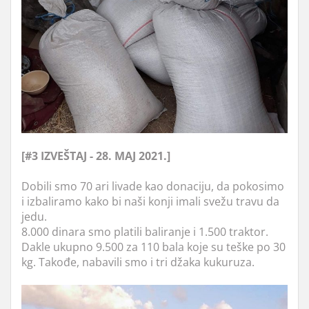
[#3 IZVEŠTAJ - 28. MAJ 2021.]
Dobili smo 70 ari livade kao donaciju, da pokosimo
i izbaliramo kako bi naši konji imali svežu travu da
jedu.
8.000 dinara smo platili baliranje i 1.500 traktor.
Dakle ukupno 9.500 za 110 bala koje su teške po 30
kg. Takođe, nabavili smo i tri džaka kukuruza.