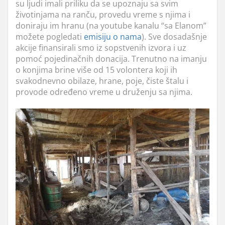
su ljudi imali priliku da se upoznaju sa svim
životinjama na ranču, provedu vreme s njima i
doniraju im hranu (na youtube kanalu “sa Elanom”
možete pogledati
emisiju o nama
). Sve dosadašnje
akcije finansirali smo iz sopstvenih izvora i uz
pomoć pojedinačnih donacija. Trenutno na imanju
o konjima brine više od 15 volontera koji ih
svakodnevno obilaze, hrane, poje, čiste štalu i
provode određeno vreme u druženju sa njima.