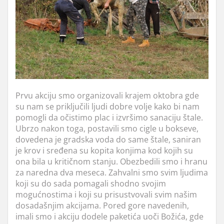
Prvu akciju smo organizovali krajem oktobra gde
su nam se priključili ljudi dobre volje kako bi nam
pomogli da očistimo plac i izvršimo sanaciju štale.
Ubrzo nakon toga, postavili smo cigle u bokseve,
dovedena je gradska voda do same štale, saniran
je krov i sređena su kopita konjima kod kojih su
ona bila u kritičnom stanju. Obezbedili smo i hranu
za naredna dva meseca. Zahvalni smo svim ljudima
koji su do sada pomagali shodno svojim
mogućnostima i koji su prisustvovali svim našim
dosadašnjim akcijama. Pored gore navedenih,
imali smo i akciju dodele paketića uoči Božića, gde