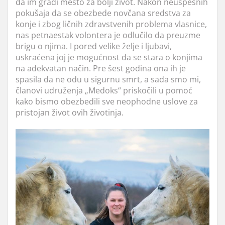
da im gradi mesto za bolji život. Nakon neuspešnih
pokušaja da se obezbede novčana sredstva za
konje i zbog ličnih zdravstvenih problema vlasnice,
nas petnaestak volontera je odlučilo da preuzme
brigu o njima. I pored velike želje i ljubavi,
uskraćena joj je mogućnost da se stara o konjima
na adekvatan način. Pre šest godina ona ih je
spasila da ne odu u sigurnu smrt, a sada smo mi,
članovi udruženja „Medoks“ priskočili u pomoć
kako bismo obezbedili sve neophodne uslove za
pristojan život ovih životinja.