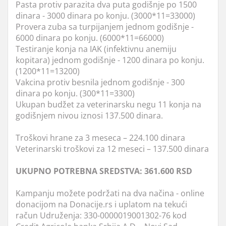
Pasta protiv parazita dva puta godišnje po 1500
dinara - 3000 dinara po konju. (3000*11=33000)
Provera zuba sa turpijanjem jednom godišnje -
6000 dinara po konju. (6000*11=66000)
Testiranje konja na IAK (infektivnu anemiju
kopitara) jednom godišnje - 1200 dinara po konju.
(1200*11=13200)
Vakcina protiv besnila jednom godišnje - 300
dinara po konju. (300*11=3300)
Ukupan budžet za veterinarsku negu 11 konja na
godišnjem nivou iznosi 137.500 dinara.
Troškovi hrane za 3 meseca – 224.100 dinara
Veterinarski troškovi za 12 meseci – 137.500 dinara
UKUPNO POTREBNA SREDSTVA: 361.600 RSD
Kampanju možete podržati na dva načina - online
donacijom na Donacije.rs i uplatom na tekući
račun Udruženja: 330-0000019001302-76 kod