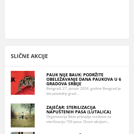
SLIČNE AKCIJE
PAUK NIJE BAUK: PODRŽITE
OBELEŽAVANJE DANA PAUKOVA U 6
GRADOVA SRBIJE
Beograd, 27. januar 2024. godine Beograd je
bio poslednji grad…
ZAJEČAR: STERILIZACIJA
NAPUŠTENIH PASA (LUTALICA)
Organizacija Beta prikuplja sredstva za
sterilizaciju 150 pasa. Ovom akcijom…