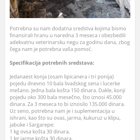
Potrebna su nam dodatna sredstva kojima bismo
finansirali hranu u naredna 3 meseca i obezbedili
adekvatnu veterinarsku negu za godinu dana, zbog
čega nam je potrebna vaša pomoć.
Specifikacija potrebnih sredstava:
Jedanaest konja (osam lipicanera i tri ponija)
pojedu dnevno 10 bala livadskog sena i lucerke
mešano. Jedna bala košta 150 dinara. Dakle, konji
pojedu oko 300 bala mesečno, što iznosi 45.000
dinara. Za 3 meseca to bi iznosilo 135.000 dinara.
Uz seno, potrebna nam je i suplementacija u
ishrani, kao što su ovas, jarma, kukuruz u klipu,
jabuke i šargarepe:
1 kg ovsa košta 30 dinara.
1 kg jarme košta 30 dinara.