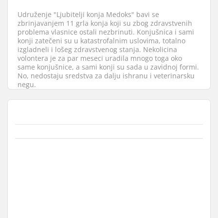
Udruženje "Ljubitelji konja Medoks" bavi se
zbrinjavanjem 11 grla konja koji su zbog zdravstvenih
problema vlasnice ostali nezbrinuti. Konjušnica i sami
konji zatečeni su u katastrofalnim uslovima, totalno
izgladneli i lošeg zdravstvenog stanja. Nekolicina
volontera je za par meseci uradila mnogo toga oko
same konjušnice, a sami konji su sada u zavidnoj formi.
No, nedostaju sredstva za dalju ishranu i veterinarsku
negu.