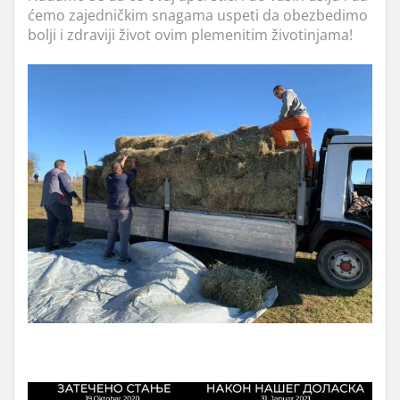
ćemo zajedničkim snagama uspeti da obezbedimo
bolji i zdraviji život ovim plemenitim životinjama!