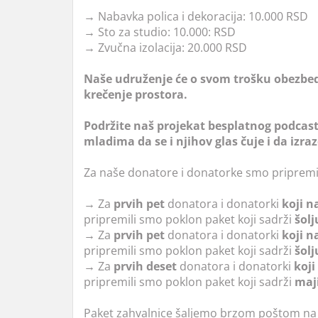
→
Nabavka polica i dekoracija: 10.000 RSD
→
Sto za studio: 10.000: RSD
→
Zvučna izolacija: 20.000 RSD
Naše udruženje će o svom trošku obezbedi
krečenje prostora.
Podržite naš projekat besplatnog podcast
mladima da se i njihov glas čuje i da izraz
Za naše donatore i donatorke smo pripremil
→
Za
prvih pet
donatora i donatorki
koji n
pripremili smo poklon paket koji sadrži
šolj
→
Za
prvih pet
donatora i donatorki
koji n
pripremili smo poklon paket koji sadrži
šolj
→
Za
prvih deset
donatora i donatorki
koji
pripremili smo poklon paket koji sadrži
maji
Paket zahvalnice šaljemo brzom poštom na ter