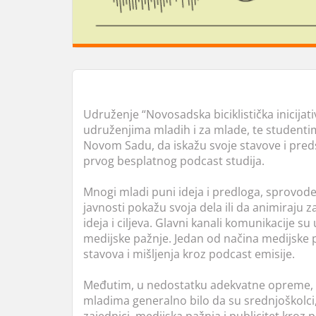
Udruženje “Novosadska biciklistička inicijat
udruženjima mladih i za mlade, te student
Novom Sadu, da iskažu svoje stavove i preds
prvog besplatnog podcast studija.
Mnogi mladi puni ideja i predloga, sprovodeć
javnosti pokažu svoja dela ili da animiraju z
ideja i ciljeva. Glavni kanali komunikacije s
medijske pažnje. Jedan od načina medijske po
stavova i mišljenja kroz podcast emisije.
Međutim, u nedostatku adekvatne opreme, a
mladima generalno bilo da su srednjoškolci,