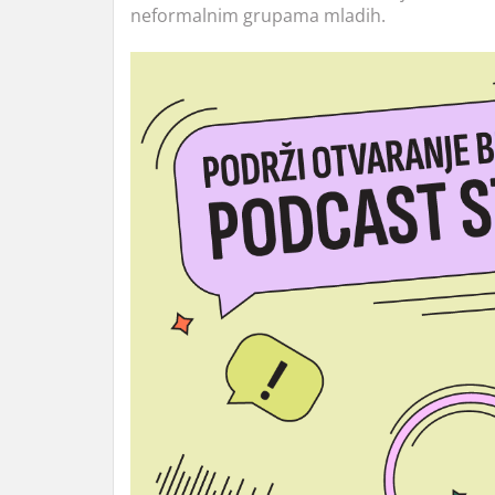
neformalnim grupama mladih.