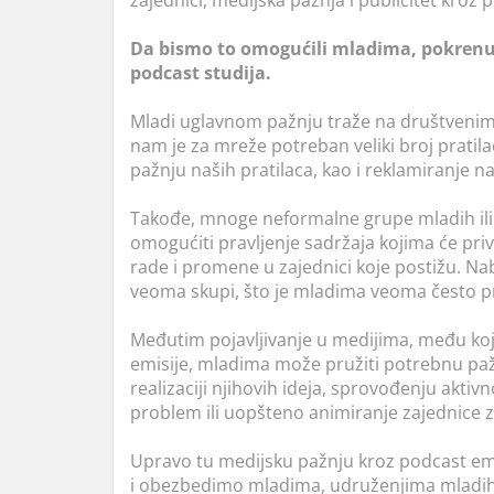
zajednici, medijska pažnja i publicitet kroz 
Da bismo to omogućili mladima, pokrenu
podcast studija.
Mladi uglavnom pažnju traže na društvenim 
nam je za mreže potreban veliki broj pratila
pažnju naših pratilaca, kao i reklamiranje na
Takođe, mnoge neformalne grupe mladih il
omogućiti pravljenje sadržaja kojima će privu
rade i promene u zajednici koje postižu. Nab
veoma skupi, što je mladima veoma često pr
Međutim pojavljivanje u medijima, među ko
emisije, mladima može pružiti potrebnu pažnj
realizaciji njihovih ideja, sprovođenju aktiv
problem ili uopšteno animiranje zajednice 
Upravo tu medijsku pažnju kroz podcast em
i obezbedimo mladima, udruženjima mladih i