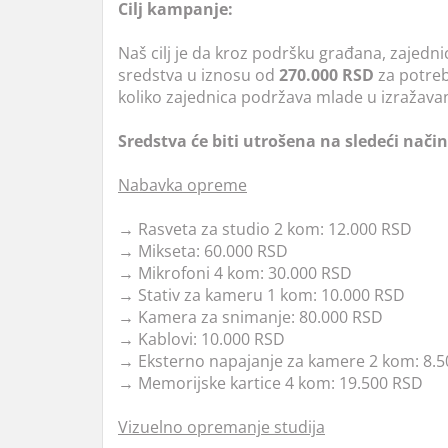
Cilj kampanje:
Naš cilj je da kroz podršku građana, zajedn
sredstva u iznosu od
270.000 RSD
za potreb
koliko zajednica podržava mlade u izražavan
Sredstva će biti utrošena na sledeći način
Nabavka opreme
→
Rasveta za studio 2 kom: 12.000 RSD
→
Mikseta: 60.000 RSD
→
Mikrofoni 4 kom: 30.000 RSD
→
Stativ za kameru 1 kom: 10.000 RSD
→
Kamera za snimanje: 80.000 RSD
→
Kablovi: 10.000 RSD
→
Eksterno napajanje za kamere 2 kom: 8.
→
Memorijske kartice 4 kom: 19.500 RSD
Vizuelno opremanje studija