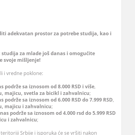
ti adekvatan prostor za potrebe studija, kao i
 studija za mlade još danas i omogućite
e svoje mišljenje!
i i vredne poklone:
as podrže sa iznosom od 8.000 RSD i više
,
u, majicu, svetla za bicikl i zahvalnicu
;
as podrže sa iznosom od 6.000 RSD do 7.999 RSD
,
u, majicu i zahvalnicu
;
 nas podrže sa iznosom od 4.000 rsd do 5.999 RSD
cu i zahvalnicu
;
itoriji Srbije i isporuka će se vršiti nakon