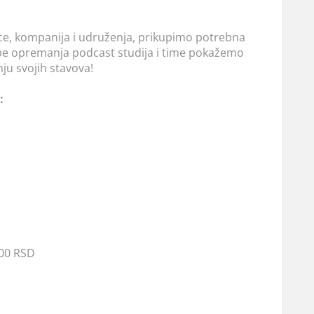
ice, kompanija i udruženja, prikupimo potrebna
e opremanja podcast studija i time pokažemo
ju svojih stavova!
:
500 RSD