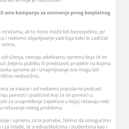
podcast emisije je nedostižan.
li smo kampanju za osnivanje prvog besplatnog
mrežama, ali to često može biti bezuspešno, jer
ca i redovno objavljivanje sadržaja kako bi zadržali
 istima.
i udruženja, nemaju adekvatnu opremu koja će im
ći željenu publiku ili predstaviti projekte na kojima
avka opreme ali i iznajmljivanje iste mogu biti
ilično nedostižno.
jima se nalaze i od nedavno popularne podcast
u javnosti i publicitet koji će im pomoći u
nosti za unapređenje zajednice u kojoj rešavaju neki
za rešavanje nekog problema.
isije i opremu za te potrebe, želimo da omogućimo
 za mlade, te srednjoškolcima i studentima kao i