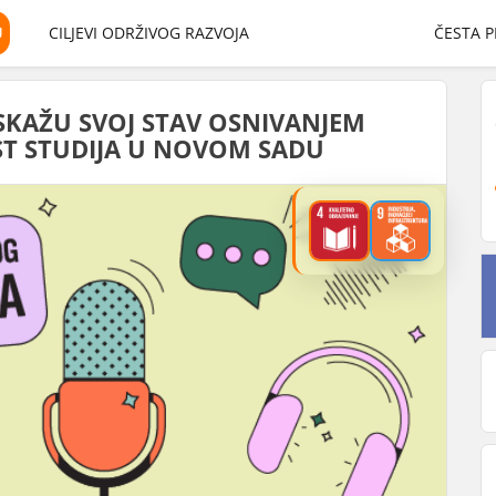
U
CILJEVI ODRŽIVOG RAZVOJA
ČESTA P
KAŽU SVOJ STAV OSNIVANJEM
T STUDIJA U NOVOM SADU