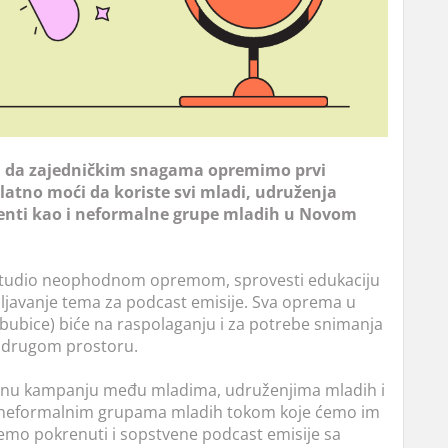
u da zajedničkim snagama opremimo prvi
tno moći da koriste svi mladi, udruženja
udenti kao i neformalne grupe mladih u Novom
tudio neophodnom opremom, sprovesti edukaciju
šljavanje tema za podcast emisije. Sva oprema u
 bubice) biće na raspolaganju i za potrebe snimanja
u drugom prostoru.
vnu kampanju među mladima, udruženjima mladih i
 i neformalnim grupama mladih tokom koje ćemo im
ćemo pokrenuti i sopstvene podcast emisije sa