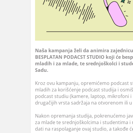
Naša kampanja želi da animira zajednic
BESPLATAN PODACST STUDIO koji će bespla
mladih i za mlade, te srednjoškolci i st
Sadu.
Kroz ovu kampanju, opremićemo podcast s
mladih za korišćenje podcast studija i osmi
podcast studiu (kamere, laptop, mikrofoni i
drugačijih vrsta sadržaja na otvorenom ili 
Nakon opremanja studija, pokrenućemo ja
za mlade te srednjoškolcima i studentima
dati na raspolaganje ovaj studio, a takođe 