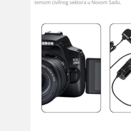
temom civilnog sektora u Novom Sadu.