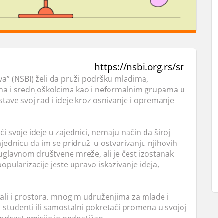
https://nsbi.org.rs/sr
iva” (NSBI) želi da pruži podršku mladima,
ima i srednjoškolcima kao i neformalnim grupama u
tave svoj rad i ideje kroz osnivanje i opremanje
i svoje ideje u zajednici, nemaju način da široj
ajednicu da im se pridruži u ostvarivanju njihovih
u uglavnom društvene mreže, ali je čest izostanak
pularizacije jeste upravo iskazivanje ideja,
li i prostora, mnogim udruženjima za mlade i
 studenti ili samostalni pokretači promena u svojoj