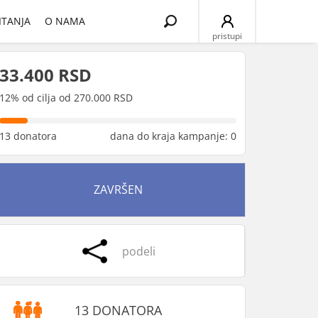
Search
ITANJA
O NAMA
for:
pristupi
33.400 RSD
12% od cilja od 270.000 RSD
13 donatora
dana do kraja kampanje: 0
ZAVRŠEN
podeli
13 DONATORA