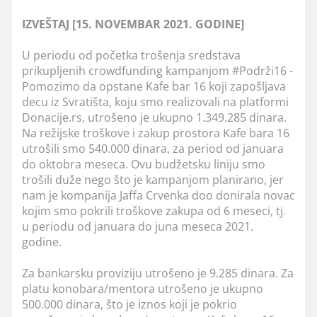
IZVEŠTAJ [15. NOVEMBAR 2021. GODINE]
U periodu od početka trošenja sredstava
prikupljenih crowdfunding kampanjom #Podrži16 -
Pomozimo da opstane Kafe bar 16 koji zapošljava
decu iz Svratišta, koju smo realizovali na platformi
Donacije.rs, utrošeno je ukupno 1.349.285 dinara.
Na režijske troškove i zakup prostora Kafe bara 16
utrošili smo 540.000 dinara, za period od januara
do oktobra meseca. Ovu budžetsku liniju smo
trošili duže nego što je kampanjom planirano, jer
nam je kompanija Jaffa Crvenka doo donirala novac
kojim smo pokrili troškove zakupa od 6 meseci, tj.
u periodu od januara do juna meseca 2021.
godine.
Za bankarsku proviziju utrošeno je 9.285 dinara. Za
platu konobara/mentora utrošeno je ukupno
500.000 dinara, što je iznos koji je pokrio