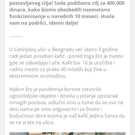
postavljenog cilja! Sada podižemo cilj za 400.000
dinara, kako bismo obezbedili nesmetano
funkcionisanje u narednih 10 meseci. Hvala
vam na podršci, idemo dalje!
---------
U Cetinjskoj ulici u Beogradu već skoro 3 godine
radi jedan poseban kafić - pored toga što je mesto
gde se zabavljaju i uče, Kafe bar 16 je utočište i
radno mesto za preko 40 mladih koji žive u
ekstremnom siromaštvu.
Nakon što je pandemija korone zatvorila
ugostiteljske objekte i dovela u pitanje opstanak
mnogih poslova, odlučni smo u tome da se ovo ne
desi nama jer smo odgovorni i za živote i
budućnost dece kojima je naš kafić jedina šansa da
se ne vrate na ulicu.