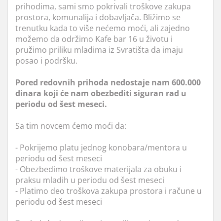
prihodima, sami smo pokrivali troškove zakupa
prostora, komunalija i dobavljača. Bližimo se
trenutku kada to više nećemo moći, ali zajedno
možemo da održimo Kafe bar 16 u životu i
pružimo priliku mladima iz Svratišta da imaju
posao i podršku.
Pored redovnih prihoda nedostaje nam 600.000
dinara koji će nam obezbediti siguran rad u
periodu od šest meseci.
Sa tim novcem ćemo moći da:
- Pokrijemo platu jednog konobara/mentora u
periodu od šest meseci
- Obezbedimo troškove materijala za obuku i
praksu mladih u periodu od šest meseci
- Platimo deo troškova zakupa prostora i račune u
periodu od šest meseci