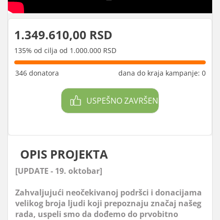
1.349.610,00 RSD
135% od cilja od 1.000.000 RSD
346 donatora
dana do kraja kampanje: 0
USPEŠNO ZAVRŠEN
OPIS PROJEKTA
[UPDATE - 19. oktobar]
Zahvaljujući neočekivanoj podršci i donacijama
velikog broja ljudi koji prepoznaju značaj našeg
rada, uspeli smo da dođemo do prvobitno