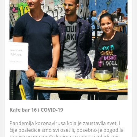
Kafe bar 16 i COVID-19
Pandemija koronavirusa koja je zaustavila svet, i
čije posledice smo svi osetili, posebno je pogodila
ranjive grupe među kojima su i deca i mladi koji