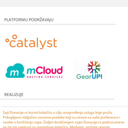
Marta Vuckovic
5.000,00 RSD
Anonimno
3.539,00 RSD
PLATFORMU PODRŽAVAJU
Anonimno
1.000,00 RSD
Anonimno
2.000,00 RSD
Jelena Arsic
3.000,00 RSD
Rea Mucović
500,00 RSD
Radomir Radovanović
2.000,00 RSD
Mirko Milošević
1.000,00 RSD
Marija Acić
2.000,00 RSD
Anonimno
5.000,00 RSD
Udruženje Fenomena, Kraljevo
6.000,00 RSD
REALIZUJE
Marko Jeftić i izdavačka kuća Finesa
70.000,00 RSD
Biljana Jovanović
200,00 RSD
Sajt Donacije.rs koristi kolačiće u cilju unapređenja usluga koje pruža.
Andusa Jeremić
500,00 RSD
Prikupljamo isključivo osnovne podatke koji su vezani za vaše preference i
Nevena Arandjelović
1.000,00 RSD
navike u korišćenju sajta. Daljim korišćenjem sajta Donacije.rs podrazumeva
se da ste saglasni sa upotrebom kolačića. Međutim, možete otvoriti