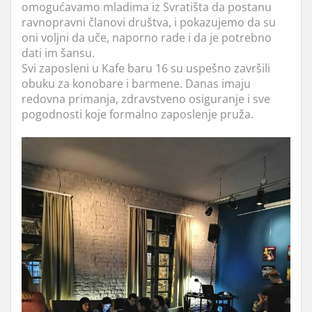
omogućavamo mladima iz Svratišta da postanu
ravnopravni članovi društva, i pokazujemo da su
oni voljni da uče, naporno rade i da je potrebno
dati im šansu.
Svi zaposleni u Kafe baru 16 su uspešno završili
obuku za konobare i barmene. Danas imaju
redovna primanja, zdravstveno osiguranje i sve
pogodnosti koje formalno zaposlenje pruža.