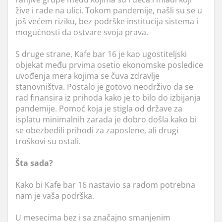
žive i rade na ulici. Tokom pandemije, našli su se u
još većem riziku, bez podrške institucija sistema i
mogućnosti da ostvare svoja prava.
S druge strane, Kafe bar 16 je kao ugostiteljski
objekat među prvima osetio ekonomske posledice
uvođenja mera kojima se čuva zdravlje
stanovništva. Postalo je gotovo neodrživo da se
rad finansira iz prihoda kako je to bilo do izbijanja
pandemije. Pomoć koja je stigla od države za
isplatu minimalnih zarada je dobro došla kako bi
se obezbedili prihodi za zaposlene, ali drugi
troškovi su ostali.
Šta sada?
Kako bi Kafe bar 16 nastavio sa radom potrebna
nam je vaša podrška.
U mesecima bez i sa značajno smanjenim