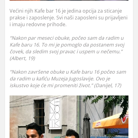
Većini njih Kafe bar 16 je jedina opcija za sticanje
prakse i zaposlenje. Svi naši zaposleni su prijavljeni
i imaju redovne prihode.
“Nakon par meseci obuke, počeo sam da radim u
Kafe baru 16. To mi je pomoglo da postanem svoj
čovek, da sledim svoj pravac i uspem u nečemu.”
(Albert, 19)
“Nakon završene obuke u Kafe baru 16 počeo sam
da radim u kafiću Muzeja Jugoslavije. Ovo je
iskustvo koje će mi promeniti život.” (Danijel, 17)