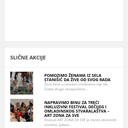
SLIČNE AKCIJE
POMOZIMO ŽENAMA IZ SELA
STANIŠIĆ DA ŽIVE OD SVOG RADA
Život žena u seoskim sredinama nije lak.
Svaka druga nezaposlena…
NAPRAVIMO BINU ZA TREĆI
INKLUZIVNI FESTIVAL DEČIJEG I
OMLADINSKOG STVARALAŠTVA –
ART ZONA ZA SVE
Festival ART ZONA ZA SVE je mesto otvorenih
osmeha, ljubavi…