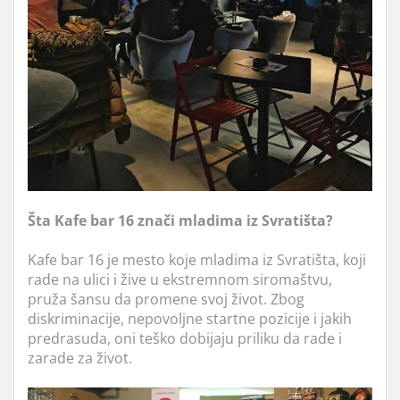
Šta Kafe bar 16 znači mladima iz Svratišta?
Kafe bar 16 je mesto koje mladima iz Svratišta, koji
rade na ulici i žive u ekstremnom siromaštvu,
pruža šansu da promene svoj život. Zbog
diskriminacije, nepovoljne startne pozicije i jakih
predrasuda, oni teško dobijaju priliku da rade i
zarade za život.