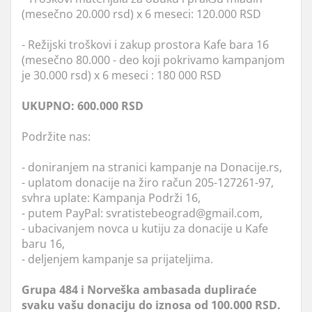
(mesečno 20.000 rsd) x 6 meseci: 120.000 RSD
- Režijski troškovi i zakup prostora Kafe bara 16
(mesečno 80.000 - deo koji pokrivamo kampanjom
je 30.000 rsd) x 6 meseci : 180 000 RSD
UKUPNO: 600.000 RSD
Podržite nas:
- doniranjem na stranici kampanje na Donacije.rs,
- uplatom donacije na žiro račun 205-127261-97,
svhra uplate: Kampanja Podrži 16,
- putem PayPal: svratistebeograd@gmail.com,
- ubacivanjem novca u kutiju za donacije u Kafe
baru 16,
- deljenjem kampanje sa prijateljima.
Grupa 484 i Norveška ambasada dupliraće
svaku vašu donaciju do iznosa od 100.000 RSD.