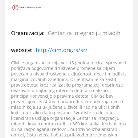
Organizacija:
Centar za integraciju mladih
website:
http://cim.org.rs/sr/
CIM je organizacija koja već 15 godina inicira, sprovodi i
podržava odgovorne društvene promene sa ciljem
povećanja nivoa društvene uključenosti dece i mladih iz
marginalizovanih zajednica. Orijentisan je ka zaštiti
prava deteta, kroz realizaciju programa koji doprinose
uvažavanju najboljeg interesa deteta i realizaciji
principa Konvencije o pravima deteta. CIM se bavi
prevencijom, zaštitom i unapređenjem položaja dece i
mladih koja su uključena u život ili rad na ulici i onih
koji su u riziku da to postanu. Svratište za decu je
licencirana usluga organizacije Centar za integraciju
mladih, koja trenutno radi sa 369 korisnika. Korisnicima
su na raspolaganju redovni, nutritivno izbalansirani
obroci, čista odeća i obuća prilagođena vremenskim