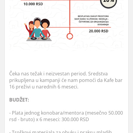
Čeka nas težak i neizvestan period. Sredstva
prikupljena u kampanji će nam pomoći da Kafe bar
16 preživi u narednih 6 meseci.
BUDŽET:
- Plata jednog konobara/mentora (mesečno 50.000
rsd - bruto) x 6 meseci: 300.000 RSD
- Troškovi materijala za obuku i praksu mladih