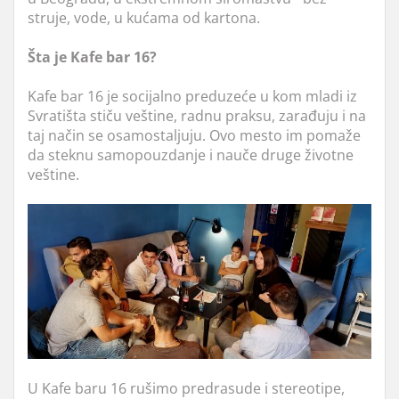
struje, vode, u kućama od kartona.
Šta je Kafe bar 16?
Kafe bar 16 je socijalno preduzeće u kom mladi iz
Svratišta stiču veštine, radnu praksu, zarađuju i na
taj način se osamostaljuju. Ovo mesto im pomaže
da steknu samopouzdanje i nauče druge životne
veštine.
U Kafe baru 16 rušimo predrasude i stereotipe,