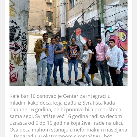
Kafe bar 16 osnovao je Centar za integraciju
mladih, kako deca, koja izađu iz Svratišta kada
napune 16 godina, ne bi ponovo bila prepuštena
sama sebi. Svratište već 16 godina radi sa decom
uzrasta od 5 do 15 godina koja žive i rade na ulici.
Ova deca mahom stanuju u neformalnim naseljima
u Beogradu, u ekstremnom siromaštvu - bez