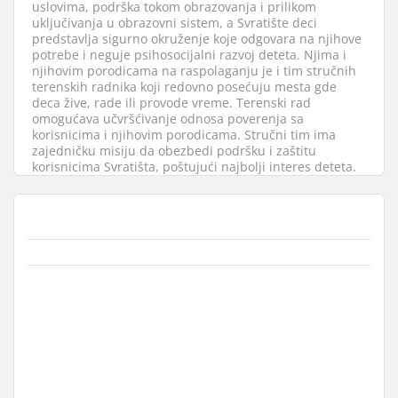
uslovima, podrška tokom obrazovanja i prilikom
uključivanja u obrazovni sistem, a Svratište deci
predstavlja sigurno okruženje koje odgovara na njihove
potrebe i neguje psihosocijalni razvoj deteta. Njima i
njihovim porodicama na raspolaganju je i tim stručnih
terenskih radnika koji redovno posećuju mesta gde
deca žive, rade ili provode vreme. Terenski rad
omogućava učvršćivanje odnosa poverenja sa
korisnicima i njihovim porodicama. Stručni tim ima
zajedničku misiju da obezbedi podršku i zaštitu
korisnicima Svratišta, poštujući najbolji interes deteta.