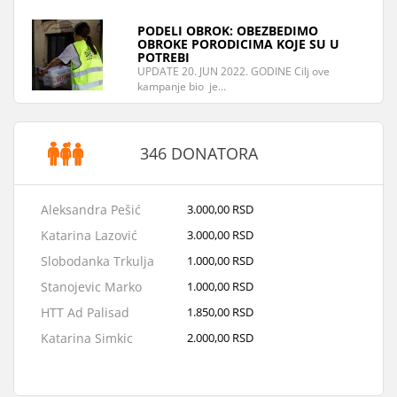
PODELI OBROK: OBEZBEDIMO
OBROKE PORODICIMA KOJE SU U
POTREBI
UPDATE 20. JUN 2022. GODINE Cilj ove
kampanje bio je…
346 DONATORA
Aleksandra Pešić
3.000,00 RSD
Katarina Lazović
3.000,00 RSD
Slobodanka Trkulja
1.000,00 RSD
Stanojevic Marko
1.000,00 RSD
HTT Ad Palisad
1.850,00 RSD
Katarina Simkic
2.000,00 RSD
OTP banka
100.000,00 RSD
Sonja Giusto
500,00 RSD