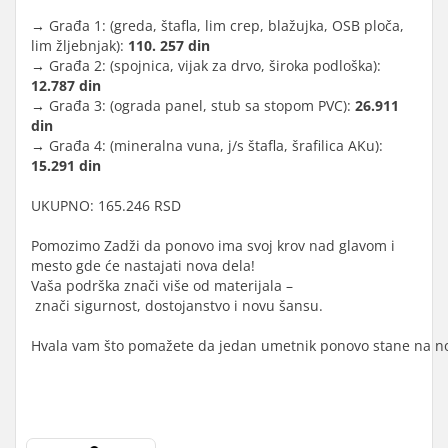
→ Građa 1: (greda, štafla, lim crep, blažujka, OSB ploča,
lim žljebnjak):
110. 257 din
→ Građa 2: (spojnica, vijak za drvo, široka podloška):
12.787 din
→ Građa 3: (ograda panel, stub sa stopom PVC):
26.911
din
→ Građa 4: (mineralna vuna, j/s štafla, šrafilica AKu):
15.291 din
UKUPNO: 165.246 RSD
Pomozimo Zadži da ponovo ima svoj krov nad glavom i
mesto gde će nastajati nova dela!
Vaša podrška znači više od materijala –
znači sigurnost, dostojanstvo i novu šansu.
Hvala vam što pomažete da jedan umetnik ponovo stane na n