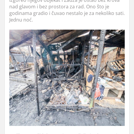
izgoreo njegov objekat i Zadža je ostao bez krova
nad glavom i bez prostora za rad. Ono što je
godinama gradio i čuvao nestalo je za nekoliko sati.
Jednu noć.