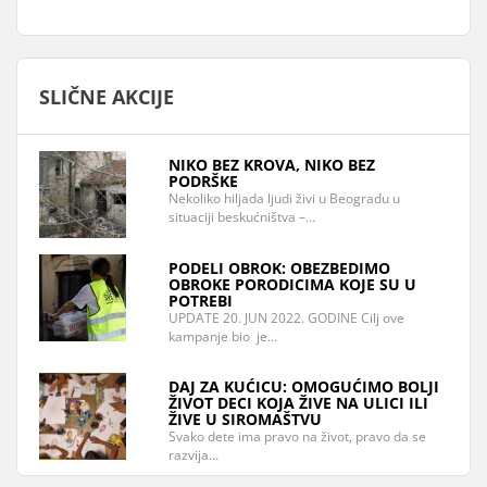
SLIČNE AKCIJE
NIKO BEZ KROVA, NIKO BEZ
PODRŠKE
Nekoliko hiljada ljudi živi u Beogradu u
situaciji beskućništva –…
PODELI OBROK: OBEZBEDIMO
OBROKE PORODICIMA KOJE SU U
POTREBI
UPDATE 20. JUN 2022. GODINE Cilj ove
kampanje bio je…
DAJ ZA KUĆICU: OMOGUĆIMO BOLJI
ŽIVOT DECI KOJA ŽIVE NA ULICI ILI
ŽIVE U SIROMAŠTVU
Svako dete ima pravo na život, pravo da se
razvija…