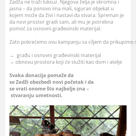
Zadža ne traži luksuz. Njegova želja je skromna i
jasna – da ponovo ima mali, siguran objekat u
kojem može da živi i nastavi da stvara. Spreman je
da novi prostor gradi sam, ali mu je potrebna
pomoć za osnovni građevinski materijal.
Zato pokrećemo ovu kampanju sa ciljem da prikupimo s
→ građu i osnovni građevinski materijal
→ obnovu prostora koji će služiti kao dom i atelje
Svaka donacija pomaže da
se Zadži obezbedi novi početak i da
se vrati onome što najbolje zna –
stvaranju umetnosti.