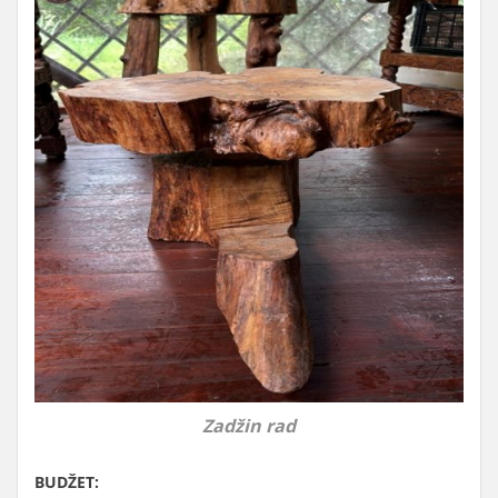
Zadžin rad
BUDŽET: