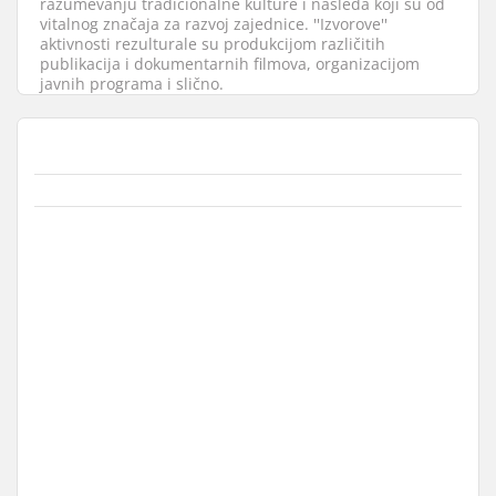
razumevanju tradicionalne kulture i nasleđa koji su od
vitalnog značaja za razvoj zajednice. ''Izvorove''
aktivnosti rezulturale su produkcijom različitih
publikacija i dokumentarnih filmova, organizacijom
javnih programa i slično.