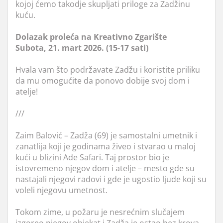
kojoj ćemo takodje skupljati priloge za Zadžinu
kuću.
Dolazak proleća na Kreativno Zgarište
Subota, 21. mart 2026. (15-17 sati)
Hvala vam što podržavate Zadžu i koristite priliku
da mu omogućite da ponovo dobije svoj dom i
atelje!
///
Zaim Balović – Zadža (69) je samostalni umetnik i
zanatlija koji je godinama živeo i stvarao u maloj
kući u blizini Ade Safari. Taj prostor bio je
istovremeno njegov dom i atelje – mesto gde su
nastajali njegovi radovi i gde je ugostio ljude koji su
voleli njegovu umetnost.
Tokom zime, u požaru je nesrećnim slučajem