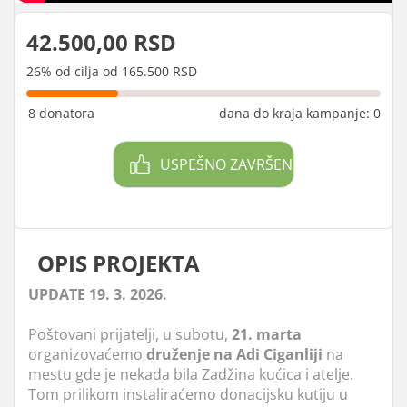
42.500,00 RSD
26% od cilja od 165.500 RSD
8 donatora
dana do kraja kampanje: 0
USPEŠNO ZAVRŠEN
OPIS PROJEKTA
UPDATE 19. 3. 2026.
Poštovani prijatelji, u subotu,
21. marta
organizovaćemo
druženje
na
Adi
Ciganliji
na
mestu gde je nekada bila Zadžina kućica i atelje.
Tom prilikom instaliraćemo donacijsku kutiju u