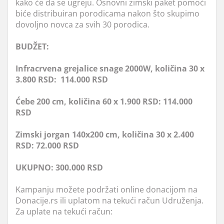
kako će da se ugreju. Osnovni zimski paket pomoći
biće distribuiran porodicama nakon što skupimo
dovoljno novca za svih 30 porodica.
BUDŽET:
Infracrvena grejalice snage 2000W, količina 30 x
3.800 RSD: 114.000 RSD
Ćebe 200 cm, količina 60 x 1.900 RSD: 114.000
RSD
Zimski jorgan 140x200 cm, količina 30 x 2.400
RSD: 72.000 RSD
UKUPNO: 300.000 RSD
Kampanju možete podržati online donacijom na
Donacije.rs ili uplatom na tekući račun Udruženja.
Za uplate na tekući račun: