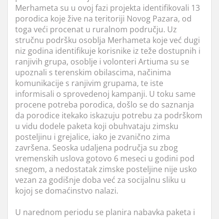
Merhameta su u ovoj fazi projekta identifikovali 13
porodica koje žive na teritoriji Novog Pazara, od
toga veći procenat u ruralnom području. Uz
stručnu podršku osoblja Merhameta koje već dugi
niz godina identifikuje korisnike iz teže dostupnih i
ranjivih grupa, osoblje i volonteri Artiuma su se
upoznali s terenskim obilascima, načinima
komunikacije s ranjivim grupama, te iste
informisali o sprovedenoj kampanji. U toku same
procene potreba porodica, došlo se do saznanja
da porodice itekako iskazuju potrebu za podrškom
u vidu dodele paketa koji obuhvataju zimsku
posteljinu i grejalice, iako je zvanično zima
završena. Seoska udaljena područja su zbog
vremenskih uslova gotovo 6 meseci u godini pod
snegom, a nedostatak zimske posteljine nije usko
vezan za godišnje doba već za socijalnu sliku u
kojoj se domaćinstvo nalazi.
U narednom periodu se planira nabavka paketa i