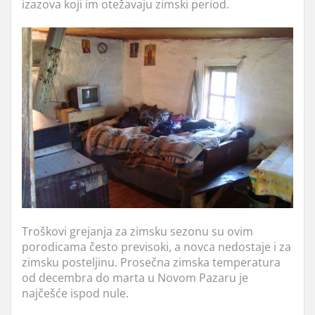
izazova koji im otežavaju zimski period.
Troškovi grejanja za zimsku sezonu su ovim
porodicama često previsoki, a novca nedostaje i za
zimsku posteljinu. Prosečna zimska temperatura
od decembra do marta u Novom Pazaru je
najčešće ispod nule.