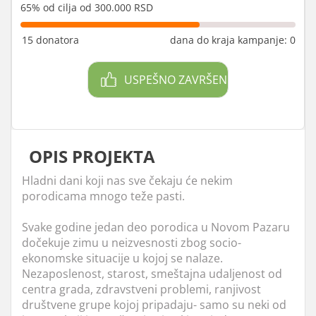
65% od cilja od 300.000 RSD
15 donatora
dana do kraja kampanje: 0
USPEŠNO ZAVRŠEN
OPIS PROJEKTA
Hladni dani koji nas sve čekaju će nekim
porodicama mnogo teže pasti.
Svake godine jedan deo porodica u Novom Pazaru
dočekuje zimu u neizvesnosti zbog socio-
ekonomske situacije u kojoj se nalaze.
Nezaposlenost, starost, smeštajna udaljenost od
centra grada, zdravstveni problemi, ranjivost
društvene grupe kojoj pripadaju- samo su neki od