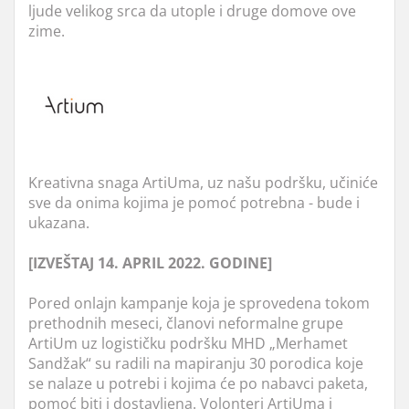
ljude velikog srca da utople i druge domove ove
zime.
Kreativna snaga ArtiUma, uz našu podršku, učiniće
sve da onima kojima je pomoć potrebna - bude i
ukazana.
[IZVEŠTAJ 14. APRIL 2022. GODINE]
Pored onlajn kampanje koja je sprovedena tokom
prethodnih meseci, članovi neformalne grupe
ArtiUm uz logističku podršku MHD „Merhamet
Sandžak“ su radili na mapiranju 30 porodica koje
se nalaze u potrebi i kojima će po nabavci paketa,
pomoć biti i dostavljena. Volonteri ArtiUma i