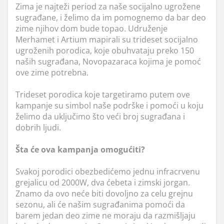
Zima je najteži period za naše socijalno ugrožene
sugrađane, i želimo da im pomognemo da bar deo
zime njihov dom bude topao. Udruženje
Merhamet i Artium mapirali su trideset socijalno
ugroženih porodica, koje obuhvataju preko 150
naših sugrađana, Novopazaraca kojima je pomoć
ove zime potrebna.
Trideset porodica koje targetiramo putem ove
kampanje su simbol naše podrške i pomoći u koju
želimo da uključimo što veći broj sugrađana i
dobrih ljudi.
Šta će ova kampanja omogućiti?
Svakoj porodici obezbedićemo jednu infracrvenu
grejalicu od 2000W, dva ćebeta i zimski jorgan.
Znamo da ovo neće biti dovoljno za celu grejnu
sezonu, ali će našim sugrađanima pomoći da
barem jedan deo zime ne moraju da razmišljaju