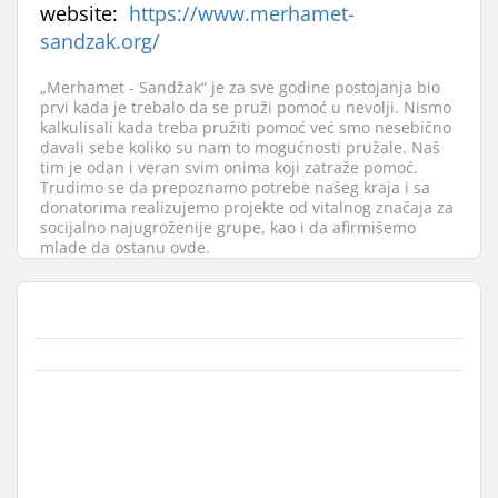
website:
https://www.merhamet-
sandzak.org/
„Merhamet - Sandžak“ je za sve godine postojanja bio
prvi kada je trebalo da se pruži pomoć u nevolji. Nismo
kalkulisali kada treba pružiti pomoć već smo nesebično
davali sebe koliko su nam to mogućnosti pružale. Naš
tim je odan i veran svim onima koji zatraže pomoć.
Trudimo se da prepoznamo potrebe našeg kraja i sa
donatorima realizujemo projekte od vitalnog značaja za
socijalno najugroženije grupe, kao i da afirmišemo
mlade da ostanu ovde.