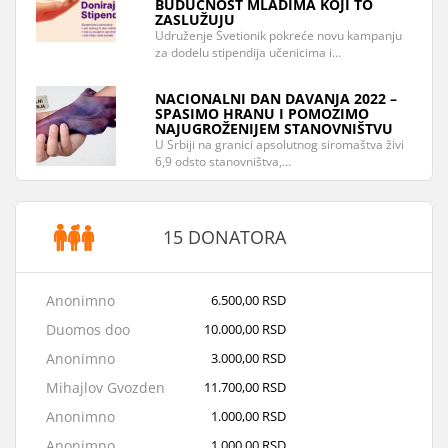
BUDUĆNOST MLADIMA KOJI TO
ZASLUŽUJU
Udruženje Svetionik pokreće novu kampanju
za dodelu stipendija učenicima i…
NACIONALNI DAN DAVANJA 2022 –
SPASIMO HRANU I POMOZIMO
NAJUGROŽENIJEM STANOVNIŠTVU
U Srbiji na granici apsolutnog siromaštva živi
6,9 odsto stanovništva,…
15 DONATORA
Anonimno
6.500,00 RSD
Duomos doo
10.000,00 RSD
Anonimno
3.000,00 RSD
Mihajlov Gvozden
11.700,00 RSD
Anonimno
1.000,00 RSD
Anonimno
1.000,00 RSD