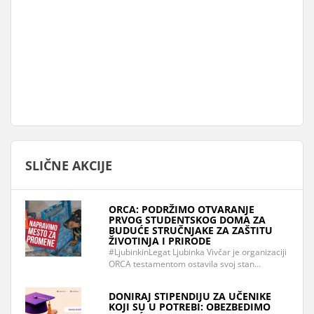
SLIČNE AKCIJE
ORCA: PODRŽIMO OTVARANJE
PRVOG STUDENTSKOG DOMA ZA
BUDUĆE STRUČNJAKE ZA ZAŠTITU
ŽIVOTINJA I PRIRODE
#LjubinkinLegat Ljubinka Vivčar je organizaciji
ORCA testamentom ostavila svoj stan…
DONIRAJ STIPENDIJU ZA UČENIKE
KOJI SU U POTREBI: OBEZBEDIMO