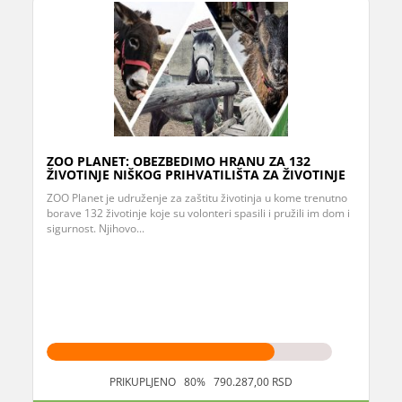
ZOO PLANET: OBEZBEDIMO HRANU ZA 132
ŽIVOTINJE NIŠKOG PRIHVATILIŠTA ZA ŽIVOTINJE
ZOO Planet je udruženje za zaštitu životinja u kome trenutno
borave 132 životinje koje su volonteri spasili i pružili im dom i
sigurnost. Njihovo...
PRIKUPLJENO 80% 790.287,00 RSD