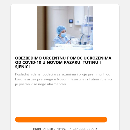
OBEZBEDIMO URGENTNU POMOĆ UGROŽENIMA
OD COVID-19 U NOVOM PAZARU, TUTINU I
SJENICI
Poslednjih dana, podaci o zaraženima i broju preminulih od
koronavirusa pre svega u Novom Pazaru, ali i Tutinu i Sjenici
je postao više nego alarmantan....
PRIKUPLJENO 102% 2.537.833,00 RSD