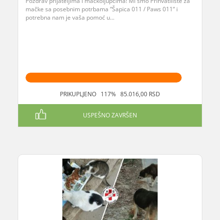
Pozdrav prijateljima i mačkoljupcima! Mi smo Prihvatilište za
mačke sa posebnim potrbama “Šapica 011 / Paws 011“ i
potrebna nam je vaša pomoć u...
PRIKUPLJENO 117% 85.016,00 RSD
USPEŠNO ZAVRŠEN