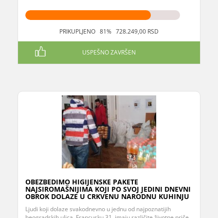
PRIKUPLJENO 81% 728.249,00 RSD
USPEŠNO ZAVRŠEN
OBEZBEDIMO HIGIJENSKE PAKETE
NAJSIROMAŠNIJIMA KOJI PO SVOJ JEDINI DNEVNI
OBROK DOLAZE U CRKVENU NARODNU KUHINJU
Ljudi koji dolaze svakodnevno u jednu od najpoznatijih
beogradskih ulica, Francusku 31, imaju različite životne priče