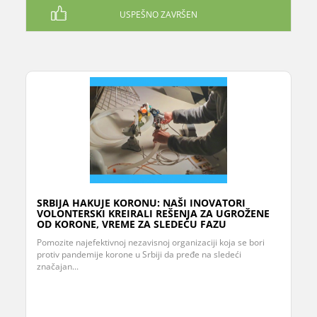
USPEŠNO ZAVRŠEN
SRBIJA HAKUJE KORONU: NAŠI INOVATORI
VOLONTERSKI KREIRALI REŠENJA ZA UGROŽENE
OD KORONE, VREME ZA SLEDEĆU FAZU
Pomozite najefektivnoj nezavisnoj organizaciji koja se bori
protiv pandemije korone u Srbiji da pređe na sledeći
značajan...