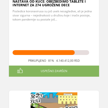
NASTAVA OD KUĆE: OBEZBEDIMO TABLETE I
INTERNET ZA 274 UGROŽENE DECE
Posledice koronavirusa su još uvek nesagledive, ali je jedna
stvar sigurna – nejednakosti u društvu koje i inače postoje,
tokom pandemije su postale još...
PRIKUPLJENO 81% 4.140.412,00 RSD
USPEŠNO ZAVRŠEN