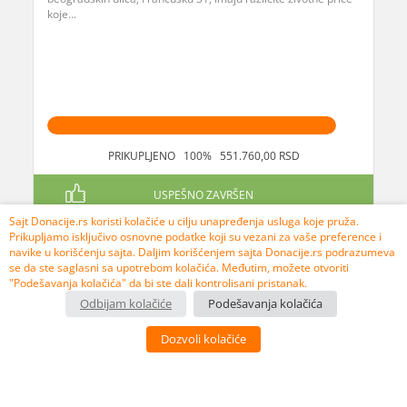
koje...
PRIKUPLJENO 100% 551.760,00 RSD
USPEŠNO ZAVRŠEN
Sajt Donacije.rs koristi kolačiće u cilju unapređenja usluga koje pruža.
Prikupljamo isključivo osnovne podatke koji su vezani za vaše preference i
navike u korišćenju sajta. Daljim korišćenjem sajta Donacije.rs podrazumeva
se da ste saglasni sa upotrebom kolačića. Međutim, možete otvoriti
"Podešavanja kolačića" da bi ste dali kontrolisani pristanak.
Odbijam kolačiće
Podešavanja kolačića
Dozvoli kolačiće