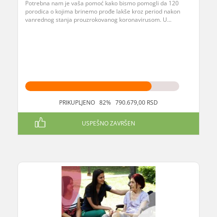
Potrebna nam je vaša pomoć kako bismo pomogli da 120
porodica o kojima brinemo prođe lakše kroz period nakon
vanrednog stanja prouzrokovanog koronavirusom. U...
PRIKUPLJENO 82% 790.679,00 RSD
USPEŠNO ZAVRŠEN