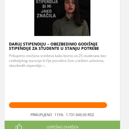
DARUJ STIPENDIJU – OBEZBEDIMO GODIŠNJE
STIPENDIJE ZA STUDENTE U STANJU POTREBE
Prikupimo novčana sredstva kako bismo za 25 studenata bez
roditeljskog staranja ili čije porodice žive u teškim uslovima,
obezbedili stipendije i...
PRIKUPLJENO 115% 1.731.949,00 RSD
USPEŠNO ZAVRŠEN