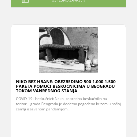
USPEŠNO ZAVRŠEN
NIKO BEZ HRANE: OBEZBEDIMO
500
1.000
1.500
PAKETA POMOĆI BESKUĆNICIMA U BEOGRADU
TOKOM VANREDNOG STANJA
COVID-19 i beskućnici: Nekoliko stotina beskućnika na
teritoriji grada Beograda je dodatno pogođeno krizom u našoj
zemlji izazvanom pandemijom...