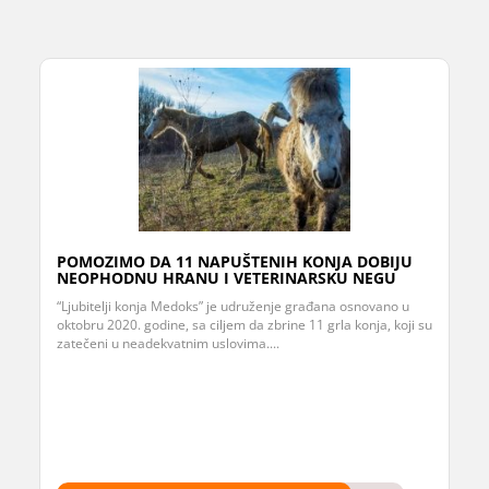
POMOZIMO DA 11 NAPUŠTENIH KONJA DOBIJU
NEOPHODNU HRANU I VETERINARSKU NEGU
“Ljubitelji konja Medoks” je udruženje građana osnovano u
oktobru 2020. godine, sa ciljem da zbrine 11 grla konja, koji su
zatečeni u neadekvatnim uslovima....