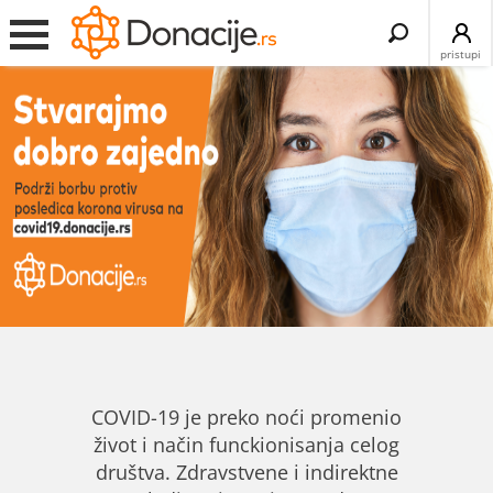
Search
for:
pristupi
COVID-19 je preko noći promenio
život i način funckionisanja celog
društva. Zdravstvene i indirektne