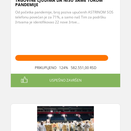
TRGOVINE LJUDIMA DA NISU SAME TOKOM
PANDEMIJE
Od početka pandemije, broj poziva upućenih ASTRINOM SOS
telefonu povećan je za 71%, a samo naš Tim za podršku
žrtvama je identifikovao 22 nove žrtve...
PRIKUPLJENO 124% 582.551,00 RSD
USPEŠNO ZAVRŠEN