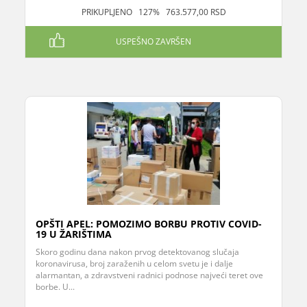
PRIKUPLJENO 127% 763.577,00 RSD
USPEŠNO ZAVRŠEN
OPŠTI APEL: POMOZIMO BORBU PROTIV COVID-
19 U ŽARIŠTIMA
Skoro godinu dana nakon prvog detektovanog slučaja
koronavirusa, broj zaraženih u celom svetu je i dalje
alarmantan, a zdravstveni radnici podnose najveći teret ove
borbe. U...