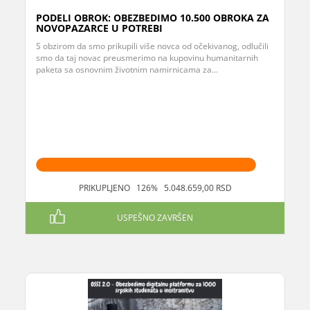
PODELI OBROK: OBEZBEDIMO 10.500 OBROKA ZA
NOVOPAZARCE U POTREBI
S obzirom da smo prikupili više novca od očekivanog, odlučili
smo da taj novac preusmerimo na kupovinu humanitarnih
paketa sa osnovnim životnim namirnicama za...
PRIKUPLJENO 126% 5.048.659,00 RSD
USPEŠNO ZAVRŠEN