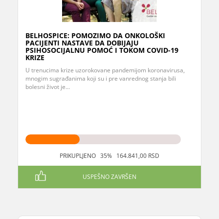
BELHOSPICE: POMOZIMO DA ONKOLOŠKI
PACIJENTI NASTAVE DA DOBIJAJU
PSIHOSOCIJALNU POMOĆ I TOKOM COVID-19
KRIZE
U trenucima krize uzorokovane pandemijom koronavirusa,
mnogim sugrađanima koji su i pre vanrednog stanja bili
bolesni život je...
PRIKUPLJENO 35% 164.841,00 RSD
USPEŠNO ZAVRŠEN