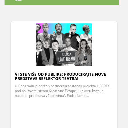
VI STE VIŠE OD PUBLIKE: PRODUCIRAJTE NOVE
PREDSTAVE REFLEKTOR TEATRA!
U Beogradu je održan partnerski sastanak projekta LIBERTY,
pod pokroviteljstvom Kreativne Evrope, u okviru koga je
nastala i predstava „Ćao svima“. Podsećamo,...