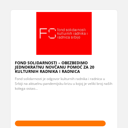
FOND SOLIDARNOSTI – OBEZBEDIMO
JEDNOKRATNU NOVČANU POMOĆ ZA 20
KULTURNIH RADNIKA I RADNICA
Fond solidarnosti je odgovor kulturnih radnika i radnica u
Srbiji na aktuelnu pandemijsku krizu u kojoj je veliki broj naših
kolega ostao...