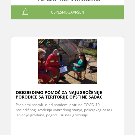
USPEŠNO ZAVRŠEN
OBEZBEDIMO POMOĆ ZA NAJUGROŽENIJE
PORODICE SA TERITORIJE OPŠTINE ŠABAC
Problemi nastali usled pandemije virusa COVID-19 i
posledičnog uvođenja vanrednog stanja, policijskog časa i
izolacije građana, pogodili su najugroženije...