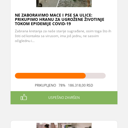
NE ZABORAVIMO MACE I PSE SA ULICE:
PRIKUPIMO HRANU ZA UGROŽENE ŽIVOTINJE
TOKOM EPIDEMIJE COVID-19
Zabrana kretanja za naše starije sugrađane, osim toga što ih
štiti od kontakta sa virusom, ima još jednu, ne sasvim
očiglednu i...
PRIKUPLJENO 78% 186.318,00 RSD
USPEŠNO ZAVRŠEN