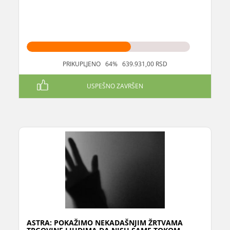
PRIKUPLJENO 64% 639.931,00 RSD
USPEŠNO ZAVRŠEN
ASTRA: POKAŽIMO NEKADAŠNJIM ŽRTVAMA