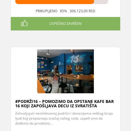
PRIKUPLJENO 85% 306.123,00 RSD
USPEŠNO ZAVRŠEN
#PODRŽI16 – POMOZIMO DA OPSTANE KAFE BAR
16 KOJI ZAPOŠLJAVA DECU IZ SVRATIŠTA
Zahvaljujući neočekivanoj podršci i donacijama velikog broja
ljudi koji prepoznaju značaj našeg rada, uspeli smo da
dođemo do prvobitno...