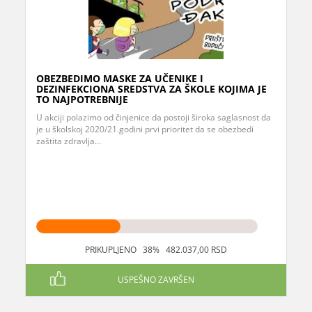
OBEZBEDIMO MASKE ZA UČENIKE I
DEZINFEKCIONA SREDSTVA ZA ŠKOLE KOJIMA JE
TO NAJPOTREBNIJE
U akciji polazimo od činjenice da postoji široka saglasnost da
je u školskoj 2020/21.godini prvi prioritet da se obezbedi
zaštita zdravlja...
PRIKUPLJENO 38% 482.037,00 RSD
USPEŠNO ZAVRŠEN