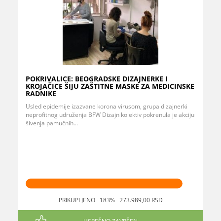
POKRIVALICE: BEOGRADSKE DIZAJNERKE I
KROJAČICE ŠIJU ZAŠTITNE MASKE ZA MEDICINSKE
RADNIKE
Usled epidemije izazvane korona virusom, grupa dizajnerki
neprofitnog udruženja BFW Dizajn kolektiv pokrenula je akciju
šivenja pamučnih...
PRIKUPLJENO 183% 273.989,00 RSD